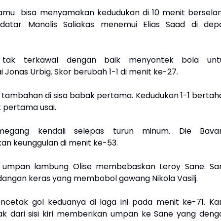
amu bisa menyamakan kedudukan di 10 menit berselan
atar Manolis Saliakas menemui Elias Saad di dep
tak terkawal dengan baik menyontek bola unt
Jonas Urbig. Skor berubah 1-1 di menit ke-27.
l tambahan di sisa babak pertama. Kedudukan 1-1 bertah
 pertama usai.
egang kendali selepas turun minum. Die Bavar
n keunggulan di menit ke-53.
i umpan lambung Olise membebaskan Leroy Sane. Sa
angan keras yang membobol gawang Nikola Vasilj.
ncetak gol keduanya di laga ini pada menit ke-71. Ka
k dari sisi kiri memberikan umpan ke Sane yang deng