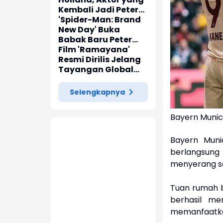
Kembali Jadi Peter
Parker di 'Spider-
'Spider-Man: Brand
Man: Brand New Day'
New Day' Buka
Babak Baru Peter
Parker di Marvel
Film 'Ramayana'
Cinematic Universe
Resmi Dirilis Jelang
Tayangan Global
pada November
2026
Selengkapnya
Bayern Munic
Bayern Muni
berlangsung 
menyerang se
Tuan rumah b
berhasil m
memanfaatkan 