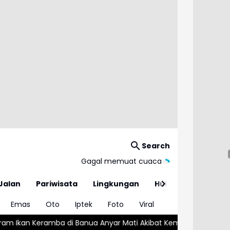
Search
Gagal memuat cuaca
Jalan
Pariwisata
Lingkungan
Hukum
Emas
Oto
Iptek
Foto
Viral
anua Anyar Mati Akibat Kemarau
Ini Alasan Program Makan Berg