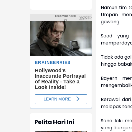
Namun tim t
Umpan mend
gawang.
Saad yang 
memperdayai 
Tidak ada go
hingga babak
Bayern mem
mengembalika
Berawal dar
melepas tend
Sane lalu me
Pelita Hari Ini
yang bergera