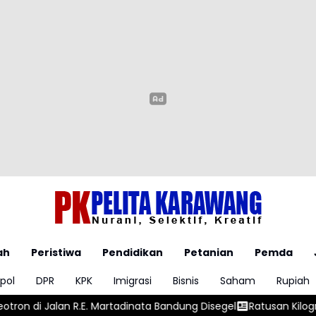
ah
Peristiwa
Pendidikan
Petanian
Pemda
pol
DPR
KPK
Imigrasi
Bisnis
Saham
Rupiah
tadinata Bandung Disegel
Ratusan Kilogram Ikan Keramba di B