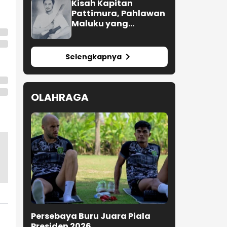
Kompleks
Kisah Kapitan
Pattimura, Pahlawan
Maluku yang
Membuat Belanda
Ketakutan
Selengkapnya
OLAHRAGA
Persebaya Buru Juara Piala
Presiden 2026