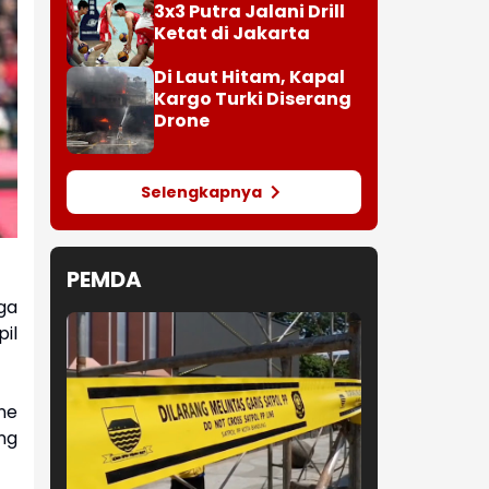
3x3 Putra Jalani Drill
Ketat di Jakarta
Di Laut Hitam, Kapal
Kargo Turki Diserang
Drone
Selengkapnya
PEMDA
ga
il
ne
ng