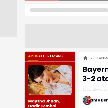
ARTIS
AKTOR
TAYANG
OLAHRA
Bayer
3-2 ata
Sabtu, 29 Maret 
Info Be
Maysha Jhuan,
Hadir Kembali