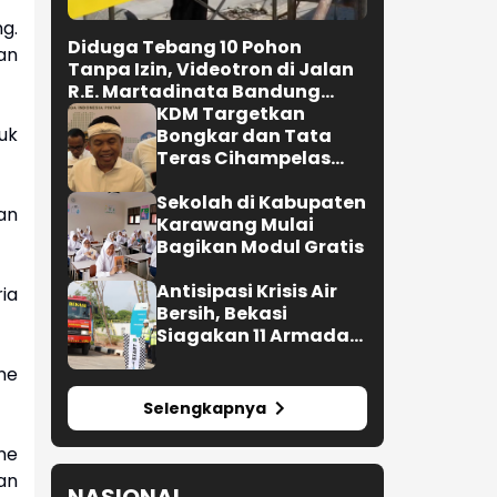
g.
Diduga Tebang 10 Pohon
an
Tanpa Izin, Videotron di Jalan
R.E. Martadinata Bandung
Disegel
KDM Targetkan
uk
Bongkar dan Tata
Teras Cihampelas
Beres Oktober 2026
Sekolah di Kabupaten
an
Karawang Mulai
Bagikan Modul Gratis
Antisipasi Krisis Air
ia
Bersih, Bekasi
Siagakan 11 Armada
Water Trucking
ne
Selengkapnya
ne
an