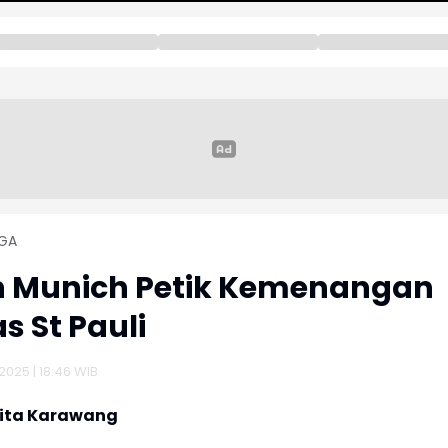
GA
n Munich Petik Kemenangan
s St Pauli
2025 | 18:46 WIB
rita Karawang