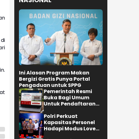
NASIONAL
an
di
ri
n.
Ini Alasan Program Makan
Bergizi Gratis Punya Portal
Pengaduan untuk SPPG
Pemerintah Resmi
at
Buka Bagi Umum
Untuk Pendaftaran
Upacara HUT ke-81 RI
Polri Perkuat
Kapasitas Personel
Hadapi Modus Love
Scamming yang Kian