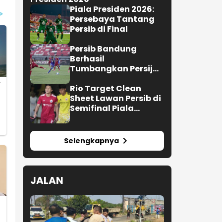
Piala Presiden 2026:
Persebaya Tantang
Persib di Final
Persib Bandung
Berhasil
Tumbangkan Persija
Jakarta di Bali, Skor 2
-1
Rio Target Clean
Sheet Lawan Persib di
Semifinal Piala
Presiden 2026
Selengkapnya
JALAN