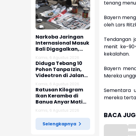
tenang menun
Bayern menge
oleh Lars Ri
Narkoba Jaringan
Tendangan ja
Internasional Masuk
menit ke-90+
Bali Digagalkan,
kekalahan.
Modus Knalpot
Kamis, 6 Agustus 2026
Bekas Terbongkar
Diduga Tebang 10
Bayern mena
Pohon Tanpa Izin,
Videotron di Jalan
Mereka unggu
R.E. Martadinata
Kamis, 6 Agustus 2026
Bandung Disegel
Ratusan Kilogram
Sementara u
Ikan Keramba di
mereka tertah
Banua Anyar Mati
Akibat Kemarau
Kamis, 6 Agustus 2026
BACA JUGA
Selengkapnya