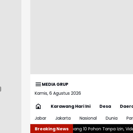
MEDIA GRUP
Kamis, 6 Agustus 2026
Karawang Hari Ini
Desa
Daer
Jabar
Jakarta
Nasional
Dunia
Par
Diduga Tebang 10 Pohon Tanpa Izin, Videotron di Jalan R.E. Mar
Breaking News