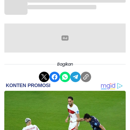
Dari total 17 kios yang ada di Pasar Ciamis, 15 kios
terbakar, sementera dua kios selamat. Hingga saat
ini masih diselidiki penyebab kebakaran.
Dugaan sementara penyebab kebakaran karena
hubungan arus pendek listrik. Tidak ada korban jiwa
karena kebakaran terjadi sore hari ketika pasar
Bagikan
sudah tutup.
Dari 15 kios yang terbakar, empat kios di antaranya
akan dibangun kembali secara mandiri oleh pemilik
dan sudah mendapat persetujuan dari Bupati Ciamis.