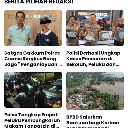
BERITA PILIHAN REDAKSI
Satgas Gakkum Polres
Polisi Berhasil Ungkap
Ciamis Ringkus Bang
Kasus Pencurian di
Jago " Penganiayaan "
Sekolah, Pelaku dan
di Terminal Ciamis
Barang Bukti Berhasil
Diamankan
Polisi Tangkap Empat
BPBD Salurkan
Pelaku Pembongkaran
Bantuan bagi Korban
Makam Tanpa Izin di