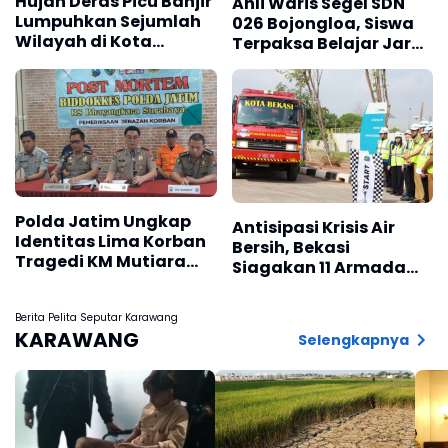
Hujan Deras Picu Banjir
Ahli Waris Segel SDN
Lumpuhkan Sejumlah
026 Bojongloa, Siswa
Wilayah di Kota
Terpaksa Belajar Jarak
Padang
Jauh
Polda Jatim Ungkap
Antisipasi Krisis Air
Identitas Lima Korban
Bersih, Bekasi
Tragedi KM Mutiara
Siagakan 11 Armada
Sentosa II
Water Trucking
Berita Pelita Seputar Karawang
KARAWANG
Selengkapnya