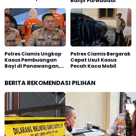
Banjir Purwadadi
TPU Sindangkasih
Polres Ciamis Ungkap
Polres Ciamis Bergerak
Kasus Pembuangan
Cepat Usut Kasus
Bayi di Panawangan,
Pecah Kaca Mobil
Sepasang Kekasih Jadi
Tersangka
BERITA REKOMENDASI PILIHAN