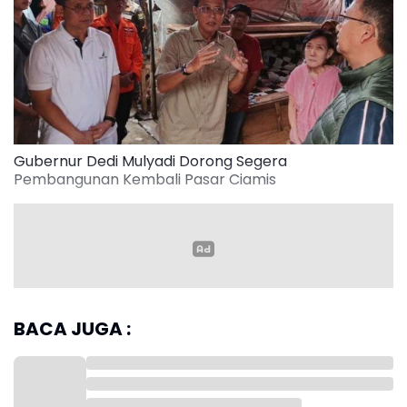
Gubernur Dedi Mulyadi Dorong Segera
Pembangunan Kembali Pasar Ciamis
Read more
"Kita akan mencari jalan agar pedagang bisa cepat
BACA JUGA :
kembali berusaha karena kalau berdasar aturan,
pembangunan oleh Pemda harus melalui lelang dan
itu bisa makan waktu sekitar empat bulan
prosesnya," kata Dedi.