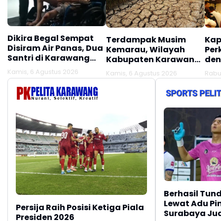
Dikira Begal Sempat
Terdampak Musim
Kap
Disiram Air Panas, Dua
Kemarau, Wilayah
Per
Santri di Karawang
Kabupaten Karawang
den
Terluka Akibat Aksi
Kekeringan Makin
Mel
Kamis, 6 Agustus 2026
Kamis, 6 Agustus 2026
Rabu
Oknum Linmas
Meluas
Ber
Berhasil Tun
Lewat Adu Pin
Persija Raih Posisi Ketiga Piala
Surabaya Jua
Presiden 2026