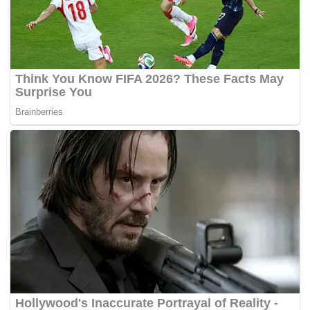
Bupati Ciamis Herdiat Sunarya mengatakan, pasar
yang terbakar segera diperbaiki, diupayakan
sebelum Lebaran sudah bisa kembali' digunakan.
"Pasar Manis ini milik Pemda, secepatnya diperbaiki.
Paling tidak seminggu atau beberapa hari sebelum
Lebaran sudah kembali ditempati," ujar Herdiat.(*)