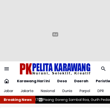
Karawang Hari Ini
Desa
Daerah
Peristi
Jabar
Jakarta
Nasional
Dunia
Parpol
DPR
mbal Roa, Gurih Pedas Menggoda
Breaking News
Dikira Begal Sempat Disiram