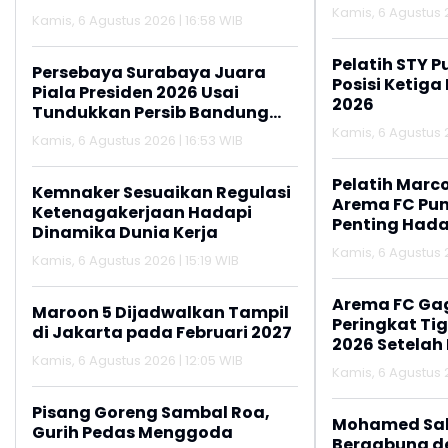
2026
Kamis, 6 Agustus 2
Kamis, 6 Agustus 2026 | 16:58 WIB
Pelatih STY P
Persebaya Surabaya Juara
Posisi Ketiga
Piala Presiden 2026 Usai
2026
Tundukkan Persib Bandung
Lewat Adu Penalti
Kamis, 6 Agustus 2
Kamis, 6 Agustus 2026 | 16:53 WIB
Pelatih Marc
Kemnaker Sesuaikan Regulasi
Arema FC Pu
Ketenagakerjaan Hadapi
Penting Hada
Dinamika Dunia Kerja
Kamis, 6 Agustus 2
Kamis, 6 Agustus 2026 | 15:19 WIB
Arema FC Ga
Maroon 5 Dijadwalkan Tampil
Peringkat Tig
di Jakarta pada Februari 2027
2026 Setelah 
Kamis, 6 Agustus 2026 | 12:05 WIB
Persija Jakar
Kamis, 6 Agustus 2
Pisang Goreng Sambal Roa,
Mohamed Sal
Gurih Pedas Menggoda
Bergabung d