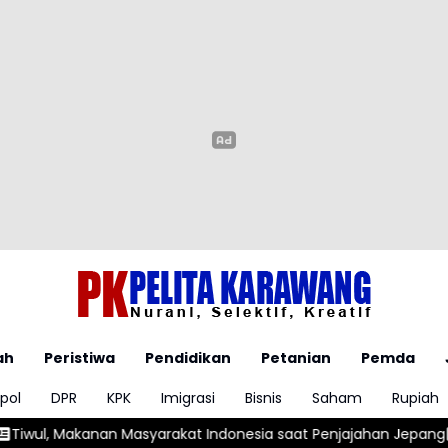
ah
Peristiwa
Pendidikan
Petanian
Pemda
pol
DPR
KPK
Imigrasi
Bisnis
Saham
Rupiah
syarakat Indonesia saat Penjajahan Jepang
Alex Marquez Terc