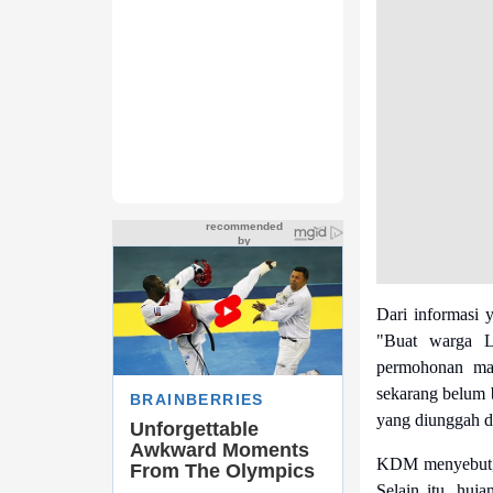
Dari informasi 
"Buat warga L
permohonan ma
sekarang belum 
yang diunggah di
KDM menyebut, b
Selain itu, huj