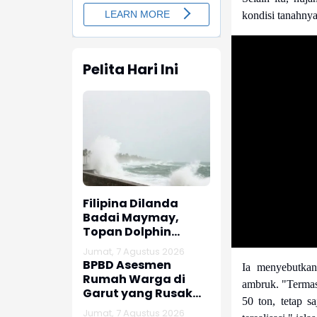
kondisi tanahnya 
Pelita Hari Ini
Filipina Dilanda
Badai Maymay,
Topan Dolphin
Dekati Tiongkok dan
Jumat, 7 Agustus 2026
Taiwan
BPBD Asesmen
Ia menyebutkan 
Rumah Warga di
ambruk. "Termas
Garut yang Rusak
50 ton, tetap s
Akibat Gempa
Jumat, 7 Agustus 2026