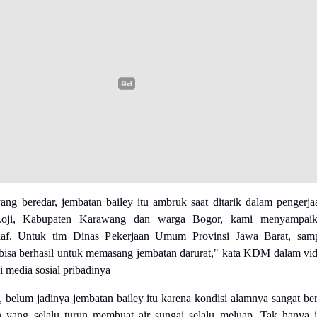
yang beredar, jembatan bailey itu ambruk saat ditarik dalam pengerja
oji, Kabupaten Karawang dan warga Bogor, kami menyampaik
af. Untuk tim Dinas Pekerjaan Umum Provinsi Jawa Barat, sam
bisa berhasil untuk memasang jembatan darurat," kata KDM dalam vi
 media sosial pribadinya
elum jadinya jembatan bailey itu karena kondisi alamnya sangat ber
an yang selalu turun membuat air sungai selalu meluap. Tak hanya i