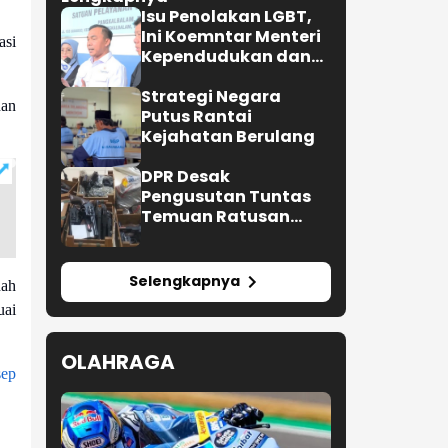
Isu Penolakan LGBT,
Ini Koemntar Menteri
asi
Kependudukan dan
Pembangunan
Keluarga
Strategi Negara
nan
Putus Rantai
Kejahatan Berulang
DPR Desak
Pengusutan Tuntas
Temuan Ratusan
Senjata di Sekolah
Selengkapnya
nah
uai
OLAHRAGA
ep