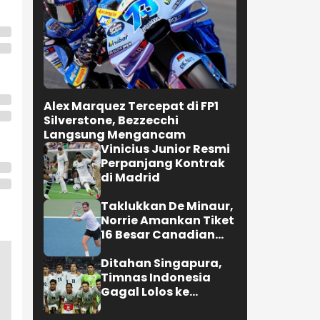
Alex Marquez Tercepat di FP1
Silverstone, Bezzecchi
Langsung Mengancam
Vinicius Junior Resmi
Perpanjang Kontrak
di Madrid
Taklukkan De Minaur,
Norrie Amankan Tiket
16 Besar Canadian
Open
Ditahan Singapura,
Timnas Indonesia
Gagal Lolos ke
Semifinal AFF 2026