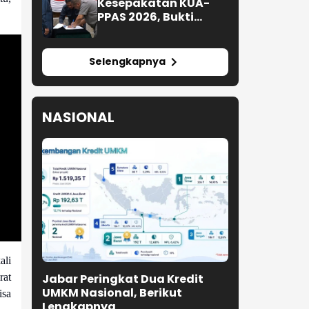
Kesepakatan KUA-
PPAS 2026, Bukti
Sinergi Eksekutif-
Legislatif
Selengkapnya
NASIONAL
ali
Jabar Peringkat Dua Kredit
rat
UMKM Nasional, Berikut
isa
Lengkapnya