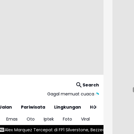
Search
Gagal memuat cuaca
Jalan
Pariwisata
Lingkungan
Hukum
Emas
Oto
Iptek
Foto
Viral
epat di FP1 Silverstone, Bezzecchi Langsung Mengancam
Vini