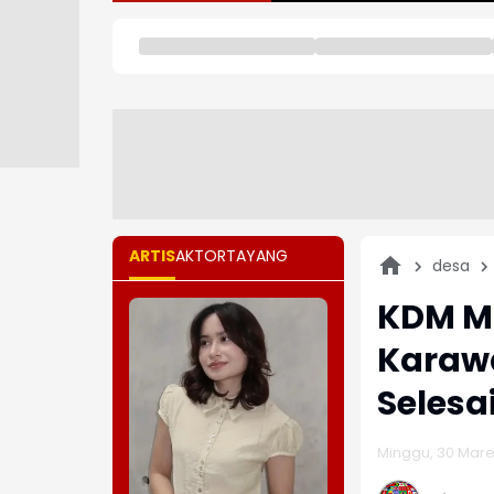
ARTIS
AKTOR
TAYANG
desa
KDM Mi
Karaw
Selesa
Minggu, 30 Maret