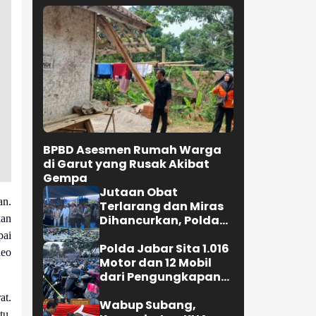
BPBD Asesmen Rumah Warga
di Garut yang Rusak Akibat
Gempa
Jutaan Obat
an.
Terlarang dan Miras
Dihancurkan, Polda
an
Jabar Tangkap 1.245
pai
Tersangka
Polda Jabar Sita 1.016
deo
Motor dan 12 Mobil
dari Pengungkapan
Kejahatan Jalanan
at.
Wabup Subang,
tu,