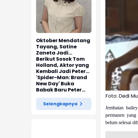
Oktober Mendatang
Tayang, Satine
Zaneta Jadi
Pemeran Utama Film
Berikut Sosok Tom
Siti Si Vampir
Holland, Aktor yang
Kembali Jadi Peter
Parker di 'Spider-
'Spider-Man: Brand
Man: Brand New Day'
New Day' Buka
Babak Baru Peter
Foto: Dedi M
Parker di Marvel
Cinematic Universe
Selengkapnya
Jembatan bailey
permanen yang a
belum selesai di