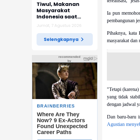
terealisasi," je
Tiwul, Makanan
Masyarakat
Ia pun memohon 
Indonesia saat
pembangunan jemb
Penjajahan Jepang
Jumat, 7 Agustus 2026
Pihaknya, kata
Selengkapnya
masyarakat dan 
"Tetapi (karena)
yang tidak stab
dengan jadwal y
Dan baru-baru 
Agustian menye