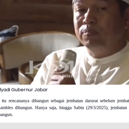
ulyadi Gubernur Jabar
 itu rencananya dibangun sebagai jembatan darurat sebelum jemba
mbles dibangun. Hanya saja, hingga Sabtu (29/3/2025), jembatan 
bangun.