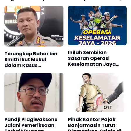
Keselamatan Jaya
Hindari Titik-Titik
2026
Berikut!
Inilah Sembilan
Terungkap Bahar bin
Sasaran Operasi
Smith Ikut Mukul
Keselamatan Jaya
dalam Kasus
2026
Penganiayaan di
Tangerang
Pandji Pragiwaksono
Pihak Kantor Pajak
Jalani Pemeriksaan
Banjarmasin Turut