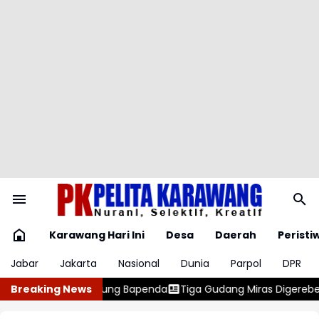
Karawang Hari Ini
Desa
Daerah
Peristi
Jabar
Jakarta
Nasional
Dunia
Parpol
DPR
a
Breaking News
Tiga Gudang Miras Digerebek, Polisi Temukan 400 Dus dan 1