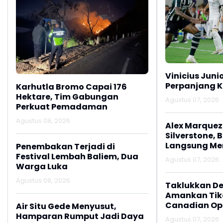
Vinicius Juni
Perpanjang K
Karhutla Bromo Capai 176
Hektare, Tim Gabungan
Agustus 07, 2026
Perkuat Pemadaman
Agustus 08, 2026
Alex Marquez 
Silverstone, 
Langsung M
Penembakan Terjadi di
Festival Lembah Baliem, Dua
Agustus 07, 2026
Warga Luka
Agustus 08, 2026
Taklukkan De
Amankan Tike
Canadian Op
Air Situ Gede Menyusut,
Hamparan Rumput Jadi Daya
Agustus 07, 2026