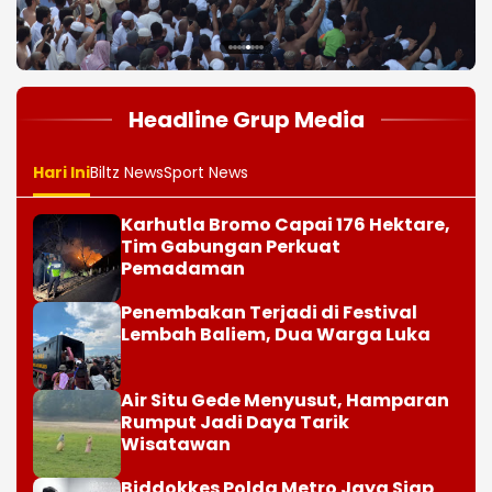
1
2
3
4
5
6
7
8
Headline Grup Media
Hari Ini
Biltz News
Sport News
Karhutla Bromo Capai 176 Hektare,
Tim Gabungan Perkuat
Pemadaman
Penembakan Terjadi di Festival
Lembah Baliem, Dua Warga Luka
Air Situ Gede Menyusut, Hamparan
Rumput Jadi Daya Tarik
Wisatawan
Biddokkes Polda Metro Jaya Siap