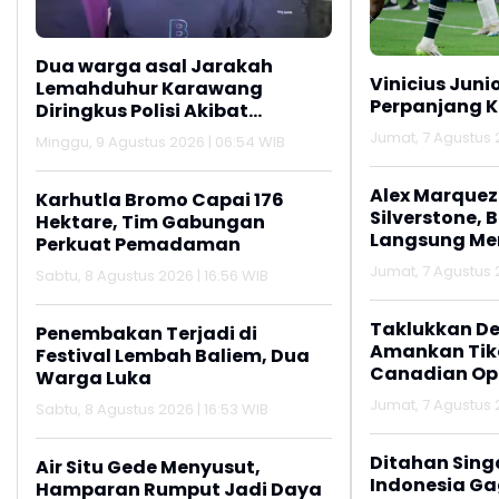
Dua warga asal Jarakah
Vinicius Juni
Lemahduhur Karawang
Perpanjang K
Diringkus Polisi Akibat
Edarkan Ratusan Obat
Jumat, 7 Agustus 2
Minggu, 9 Agustus 2026 | 06:54 WIB
Terlarang
Alex Marquez 
Karhutla Bromo Capai 176
Silverstone, 
Hektare, Tim Gabungan
Langsung M
Perkuat Pemadaman
Jumat, 7 Agustus 2
Sabtu, 8 Agustus 2026 | 16:56 WIB
Taklukkan De
Penembakan Terjadi di
Amankan Tike
Festival Lembah Baliem, Dua
Canadian Op
Warga Luka
Jumat, 7 Agustus 2
Sabtu, 8 Agustus 2026 | 16:53 WIB
Ditahan Sing
Air Situ Gede Menyusut,
Indonesia Gag
Hamparan Rumput Jadi Daya