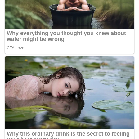
Presiden Prabowo Subianto menyetujui pencabutan
moratorium pengiriman pekerja migran Indonesia
(PMI) ke Arab Saudi. Pencabutan dilakukan saat
Presiden menerima masukan dari Karding
dilayangkan di Istana Merdeka, Jumat kemarin.
Karding melaporkan rencana pembukaan kembali
kerja sama bilateral terkait penempatan PMI di Arab
Saudi. Moratorium diberlakukan sejak 2015.(*)