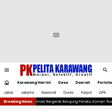
Karawang Hari Ini
Desa
Daerah
Peristi
Jabar
Jakarta
Nasional
Dunia
Parpol
DPR
Berujung Petaka, Komen ‘Ruang Jenazah Kosong’, Karier dr Beni 
Breaking News