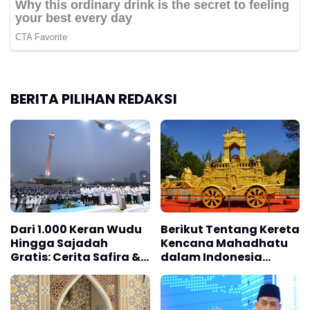
BERITA PILIHAN REDAKSI
Dari 1.000 Keran Wudu
Berikut Tentang Kereta
Hingga Sajadah
Kencana Mahadhatu
Gratis: Cerita Safira &
dalam Indonesia
Enjang Nikmati Malam
Tipitaka Chanting
Zikir Kebangsaan
2026 di Candi
Borobudur