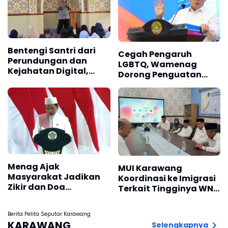
Bentengi Santri dari
Cegah Pengaruh
Perundungan dan
LGBTQ, Wamenag
Kejahatan Digital,
Dorong Penguatan
Polisi Beri Edukasi di
Nilai Al-Qur'an
Ponpes Al Bayan Putri
Menag Ajak
MUI Karawang
Masyarakat Jadikan
Koordinasi ke Imigrasi
Zikir dan Doa
Terkait Tingginya WNA
Kebangsaan sebagai
Masuk Islam
Ikhtiar Membangun
Berita Pelita Seputar Karawang
Bangsa
KARAWANG
Selengkapnya