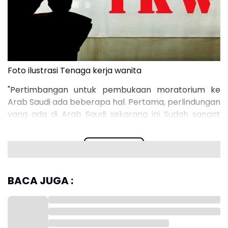
Foto ilustrasi Tenaga kerja wanita
"Pertimbangan untuk pembukaan moratorium ke
Arab Saudi ada beberapa hal. Pertama, perlindungan
yang ada di Arab Saudi sekarang ini Sudah sangat
baik," kata Karding, Sabtu (15/3/2025).
Read more
BACA JUGA :
Karding melanjutkan, Arab Saudi juga sudah
menyempakati gaji minimal terendah 1,5 jita riyal.