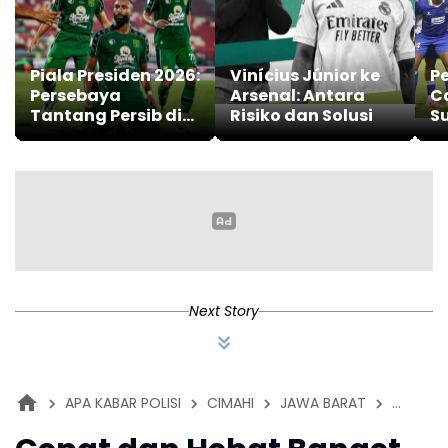
Piala Presiden 2026:
Vinícius Júnior ke
P
Persebaya
Arsenal: Antara
C
Tantang Persib di
Risiko dan Solusi
S
Final
Pe
Pe
Next Story
APA KABAR POLISI
CIMAHI
JAWA BARAT
KRIMINA