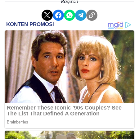
Bagikan
Izroil Ditangkap Polres Cimahi Karena Membawa
Sabu 532 gram
Selain itu, ia juga mendapat keuntungan berupa sabu
yang bisa digunakan secara gratis, dengan kisaran
nilai antara Rp250 ribu hingga Rp1 juta.
Modus yang digunakan, menurut polisi, adalah
membawa helm saat masuk ke rumah sakit, sambil
menunggu seseorang yang akan mengambil paket
tersebut. Demi mencegah kebocoran informasi,
polisi langsung melakukan penggeledahan di lokasi.
Tri menambahkan, Izroil merupakan residivis dalam
kasus serupa. Sementara itu, pelaku B yang masih
berada di dalam lapas juga diketahui sebagai residivis
dengan empat kali kasus serupa.