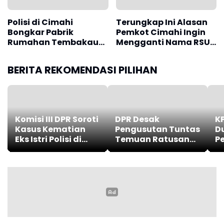
Polisi di Cimahi
Bongkar Pabrik
Rumahan Tembakau
Terungkap Ini Alasan
Sintetis di Batujajar,
Pemkot Cimahi Ingin
Pelaku Edarkan
Mengganti Nama RSUD
Narkoba secara Daring
Cibabat Menjadi RS
Wijaya Mulya
BERITA REKOMENDASI PILIHAN
Komisi III DPR Soroti
DPR Desak
KP
Kasus Kematian
Pengusutan Tuntas
D
Eks Istri Polisi di
Temuan Ratusan
P
Medan
Senjata di Sekolah
y