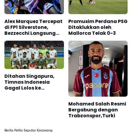
Alex Marquez Tercepat
Pramusim Perdana PSG
di FP1 Silverstone,
Ditaklukkan oleh
Bezzecchi Langsung
Mallorca Telak 0-3
Mengancam
Ditahan Singapura,
Timnas Indonesia
Gagal Lolos ke
Semifinal AFF 2026
Mohamed Salah Resmi
Bergabung dengan
Trabzonspor,Turki
Berita Pelita Seputar Karawang