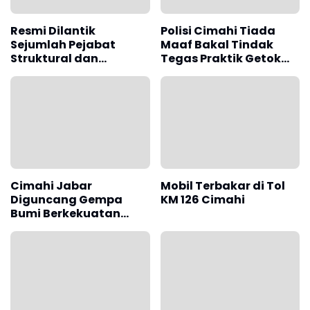
Resmi Dilantik
Polisi Cimahi Tiada
Sejumlah Pejabat
Maaf Bakal Tindak
Struktural dan
Tegas Praktik Getok
Fungsional di Kota
Parkir Lembang
Ciamahi, Ini Pesan Wali
Kota Ngatiyana
Cimahi Jabar
Mobil Terbakar di Tol
Diguncang Gempa
KM 126 Cimahi
Bumi Berkekuatan
Magnitudo 3,0