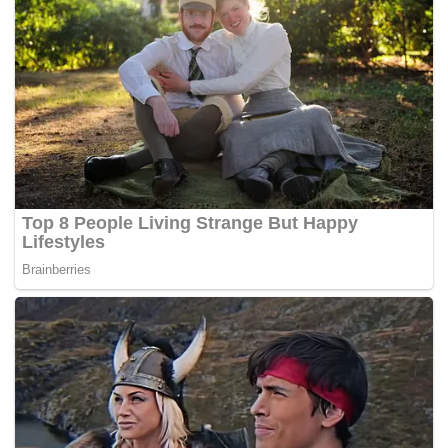
"Modus pelaku semakin berkembang seiring waktu.
Mereka mencari berbagai celah untuk menghindari
petugas, seperti dengan sistem tempel atau cara
lainnya," jelas Tri.
Pengakuan Tersangka dan Ancaman Hukuman
Izroil mengakui sabu tersebut berasal dari Bekasi dan
rencananya akan dijual di Bandung.
"Saya hanya mengantarkan, tidak tahu akan dijual ke
mana," kata Izroil.
Ia juga mengaku telah mengonsumsi sabu selama
enam tahun dan menyesali perbuatannya.
"Saya menyesal dan berjanji tidak akan