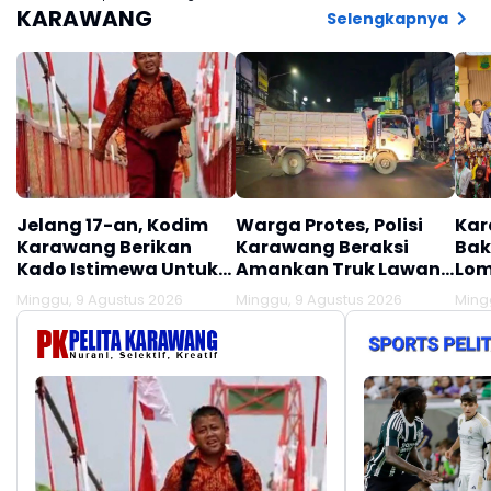
KARAWANG
Selengkapnya
Jelang 17-an, Kodim
Warga Protes, Polisi
Kar
Karawang Berikan
Karawang Beraksi
Bak
Kado Istimewa Untuk
Amankan Truk Lawan
Lom
Warga Desa Kalijati
Lawan Arus
Minggu, 9 Agustus 2026
Minggu, 9 Agustus 2026
Ming
Jatisari