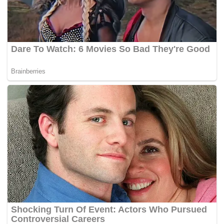
mengulanginya lagi," ujarnya.
Atas perbuatannya, Izroil dijerat dengan Pasal 114
ayat (2) dan/atau Pasal 112 ayat (2) UU RI No. 35
Tahun 2009 tentang Narkotika.
Dengan hukuman minimal 6 tahun dan maksimal 20
tahun penjara, atau seumur hidup, serta denda
minimal Rp1 miliar hingga Rp10 miliar.(*)