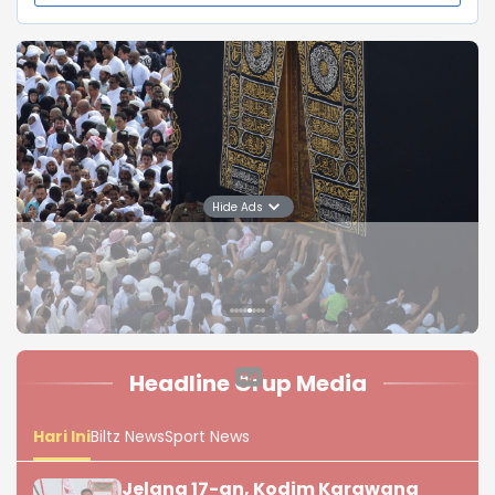
Senin, 24 Maret 2025 | 17:15 WIB
Info Berita Karawang
Hide Ads
Padalarang: Kawasan ruas jalan simpang Padalarang
Kabupaten Bandung Barat (KBB) pada H-7 Lebaran
1446 H, volume kendaraan yang melintas sudah ada
peningkatan.(25/3/25).