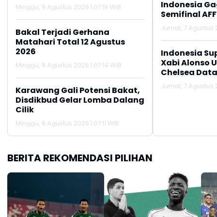
Indonesia Gag
Minggu, 9 Agustus 2026 | 07:19 WIB
Semifinal AFF
Jumat, 7 Agustus 2
Bakal Terjadi Gerhana
Matahari Total 12 Agustus
2026
Indonesia Su
Xabi Alonso 
Minggu, 9 Agustus 2026 | 07:14 WIB
Chelsea Data
Jumat, 7 Agustus 2
Karawang Gali Potensi Bakat,
Disdikbud Gelar Lomba Dalang
Cilik
Minggu, 9 Agustus 2026 | 07:11 WIB
BERITA REKOMENDASI PILIHAN