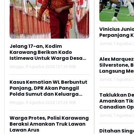
Vinicius Juni
Perpanjang K
Jumat, 7 Agustus 2
Jelang 17-an, Kodim
Karawang Berikan Kado
Istimewa Untuk Warga Desa
Alex Marquez 
Kalijati Jatisari
Silverstone, 
Minggu, 9 Agustus 2026 | 07:30 WIB
Langsung M
Jumat, 7 Agustus 2
Kasus Kematian WL Berbuntut
Panjang, DPR Akan Panggil
Polda Sumut dan Keluarga
Taklukkan De
Korban
Amankan Tike
Minggu, 9 Agustus 2026 | 07:26 WIB
Canadian Op
Jumat, 7 Agustus 2
Warga Protes, Polisi Karawang
Beraksi Amankan Truk Lawan
Lawan Arus
Ditahan Sing