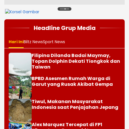
1
2
3
4
5
6
7
8
Headline Grup Media
Hari Ini
Biltz News
Sport News
Filipina Dilanda Badai Maymay,
Topan Dolphin Dekati Tiongkok dan
Taiwan
BPBD Asesmen Rumah Warga di
Garut yang Rusak Akibat Gempa
Tiwul, Makanan Masyarakat
Indonesia saat Penjajahan Jepang
Alex Marquez Tercepat di FP1