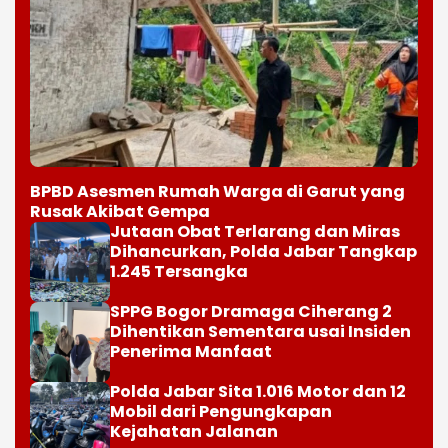
BPBD Asesmen Rumah Warga di Garut yang
Rusak Akibat Gempa
Jutaan Obat Terlarang dan Miras
Dihancurkan, Polda Jabar Tangkap
1.245 Tersangka
SPPG Bogor Dramaga Ciherang 2
Dihentikan Sementara usai Insiden
Penerima Manfaat
Polda Jabar Sita 1.016 Motor dan 12
Mobil dari Pengungkapan
Kejahatan Jalanan