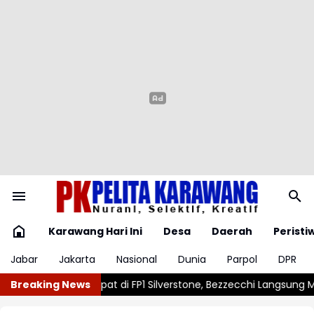
Karawang Hari Ini
Desa
Daerah
Peristi
Jabar
Jakarta
Nasional
Dunia
Parpol
DPR
 Silverstone, Bezzecchi Langsung Mengancam
Breaking News
Vinicius Junior R