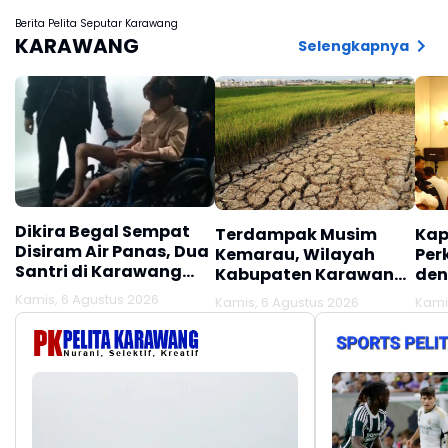
Berita Pelita Seputar Karawang
KARAWANG
Selengkapnya
Dikira Begal Sempat
Terdampak Musim
Kap
Disiram Air Panas, Dua
Kemarau, Wilayah
Per
Santri di Karawang
Kabupaten Karawang
den
Terluka Akibat Aksi
Kekeringan Makin
Mel
Kamis, 6 Agustus 2026
Kamis, 6 Agustus 2026
Kami
Oknum Linmas
Meluas
Ber