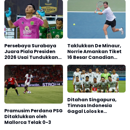
Persebaya Surabaya
Taklukkan De Minaur,
Juara Piala Presiden
Norrie Amankan Tiket
2026 Usai Tundukkan
16 Besar Canadian
Persib Bandung Lewat
Open
Adu Penalti
Ditahan Singapura,
Timnas Indonesia
Pramusim Perdana PSG
Gagal Lolos ke
Ditaklukkan oleh
Semifinal AFF 2026
Mallorca Telak 0-3