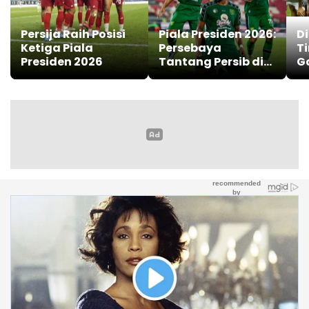
Persija Raih Posisi
Piala Presiden 2026:
D
Ketiga Piala
Persebaya
T
Presiden 2026
Tantang Persib di
Ga
Final
Se