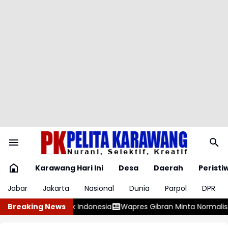
Karawang Hari Ini
Desa
Daerah
Peristi
Jabar
Jakarta
Nasional
Dunia
Parpol
DPR
Wapres Gibran Minta Normalisasi Sungai Dipercepat di Tenga
Breaking News