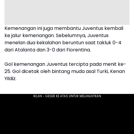
Kemenangan ini juga membantu Juventus kembali
ke jalur kemenangan. Sebelumnya, Juventus
menelan dua kekalahan beruntun saat takluk 0-4
dari Atalanta dan 3-0 dari Fiorentina.
Gol kemenangan Juventus tercipta pada menit ke-
25. Gol dicetak oleh bintang muda asal Turki, Kenan
Yildiz.