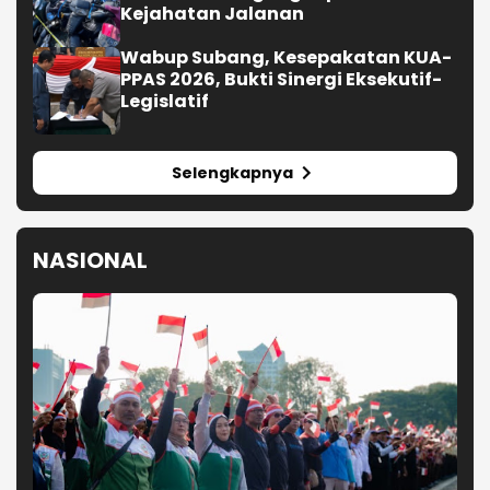
Kejahatan Jalanan
Wabup Subang, Kesepakatan KUA-
PPAS 2026, Bukti Sinergi Eksekutif-
Legislatif
Selengkapnya
NASIONAL