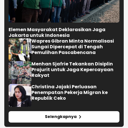
Elemen Masyarakat Deklarasikan Jaga
Jakarta untuk Indonesia
Wapres Gibran Minta Normalisasi
Sungai Dipercepat di Tengah
Pemulihan Pascabencana
Menhan Sjafrie Tekankan Disiplin
Prajurit untuk Jaga Kepercayaan
Rakyat
Christina Jajaki Perluasan
Penempatan Pekerja Migran ke
Republik Ceko
Selengkapnya