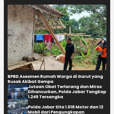
BPBD Asesmen Rumah Warga di Garut yang
Rusak Akibat Gempa
Jutaan Obat Terlarang dan Miras
Dihancurkan, Polda Jabar Tangkap
1.245 Tersangka
Polda Jabar Sita 1.016 Motor dan 12
Mobil dari Pengungkapan