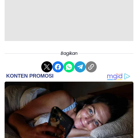
Bagikan