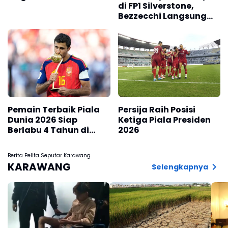
di FP1 Silverstone,
Semifinal AFF 2026
Bezzecchi Langsung
Mengancam
Pemain Terbaik Piala
Persija Raih Posisi
Dunia 2026 Siap
Ketiga Piala Presiden
Berlabu 4 Tahun di
2026
Barcelona
Berita Pelita Seputar Karawang
KARAWANG
Selengkapnya