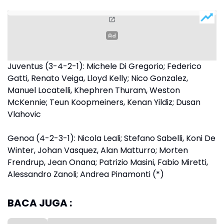
Juventus (3-4-2-1): Michele Di Gregorio; Federico
Gatti, Renato Veiga, Lloyd Kelly; Nico Gonzalez,
Manuel Locatelli, Khephren Thuram, Weston
McKennie; Teun Koopmeiners, Kenan Yildiz; Dusan
Vlahovic
Genoa (4-2-3-1): Nicola Leali; Stefano Sabelli, Koni De
Winter, Johan Vasquez, Alan Matturro; Morten
Frendrup, Jean Onana; Patrizio Masini, Fabio Miretti,
Alessandro Zanoli; Andrea Pinamonti (*)
BACA JUGA :