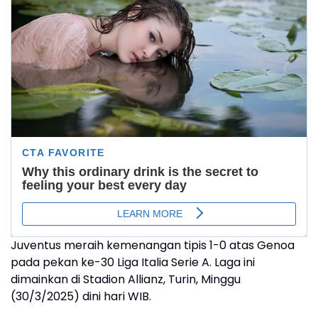
Juventus meraih kemenangan tipis 1-0 atas Genoa
pada pekan ke-30 Liga Italia Serie A. Laga ini
dimainkan di Stadion Allianz, Turin, Minggu
(30/3/2025) dini hari WIB.