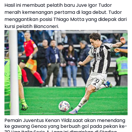
Hasil ini membuat pelatih baru Juve Igor Tudor
meraih kemenangan pertama di laga debut. Tudor
menggantikan posisi Thiago Motta yang didepak dari
kursi pelatih Bianconeri.
Pemain Juventus Kenan Yildiz.saat akan menendang
ke gawang Genoa yang berbuah gol pada pekan ke-