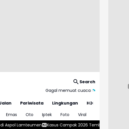
Search
Gagal memuat cuaca
Jalan
Pariwisata
Lingkungan
Hukum
Emas
Oto
Iptek
Foto
Viral
s Campak 2026 Tembus 20 Ribu di 36 Provinsi, Kemenkes Ingatk