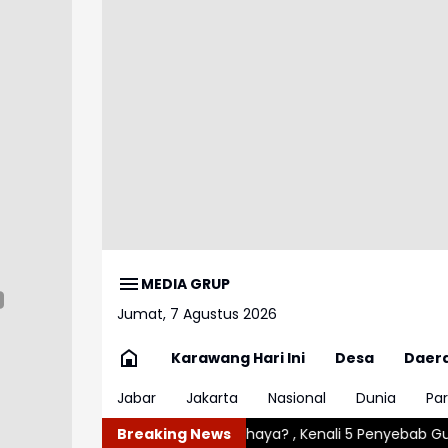
MEDIA GRUP
Jumat, 7 Agustus 2026
Karawang Hari Ini
Desa
Daer
Jabar
Jakarta
Nasional
Dunia
Par
atau Bahaya? , Kenali 5 Penyebab Gumoh pada Bayi
Breaking News
Angin Ken