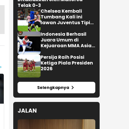
Pramusim Perdana PSG
Ditaklukkan oleh Mallorca
Telak 0-3
Chelsea Kembali
Tumbang Kali ini
lawan Juventus Tipis
0-1
Indonesia Berhasil
Juara Umum di
Kejuaraan MMA Asian
Championship 2026
Persija Raih Posisi
Ketiga Piala Presiden
2026