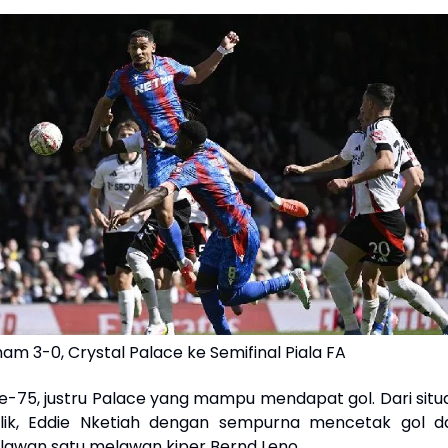
am 3-0, Crystal Palace ke Semifinal Piala FA
e-75, justru Palace yang mampu mendapat gol. Dari situa
lik, Eddie Nketiah dengan sempurna mencetak gol da
 lawan satu melawan kiper Bernd Leno.