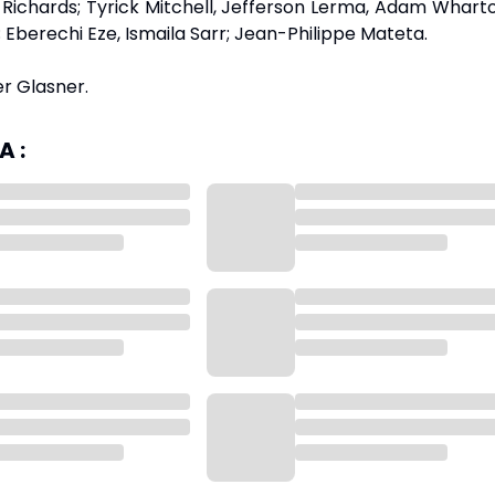
s Richards; Tyrick Mitchell, Jefferson Lerma, Adam Whart
 Eberechi Eze, Ismaila Sarr; Jean-Philippe Mateta.
er Glasner.
 :