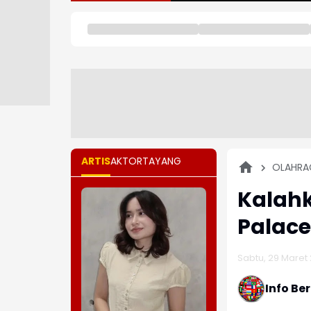
ARTIS
AKTOR
TAYANG
OLAHRA
Kalahk
Palace
Sabtu, 29 Maret 
Info Be