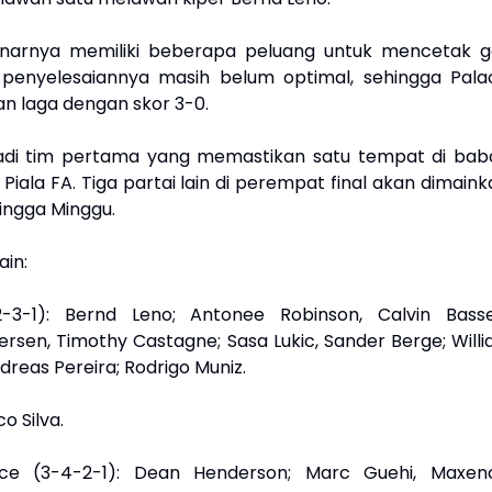
narnya memiliki beberapa peluang untuk mencetak go
 penyelesaiannya masih belum optimal, sehingga Pala
 laga dengan skor 3-0.
adi tim pertama yang memastikan satu tempat di bab
iala FA. Tiga partai lain di perempat final akan dimaink
ingga Minggu.
in:
-3-1): Bernd Leno; Antonee Robinson, Calvin Basse
sen, Timothy Castagne; Sasa Lukic, Sander Berge; Willia
ndreas Pereira; Rodrigo Muniz.
o Silva.
ace (3-4-2-1): Dean Henderson; Marc Guehi, Maxen