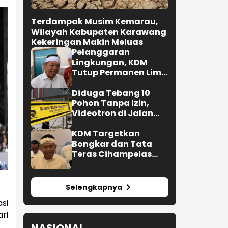
Terdampak Musim Kemarau,
Wilayah Kabupaten Karawang
Kekeringan Makin Meluas
Pelanggaran
Lingkungan, KDM
Tutup Permanen Lima
Tambang Batu Kapur
di Cipatat
Diduga Tebang 10
Pohon Tanpa Izin,
Videotron di Jalan
si
R.E. Martadinata
ri
Bandung Disegel
KDM Targetkan