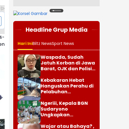
4-
en
1
2
3
4
5
6
7
8
Headline Grup Media
Hari Ini
Biltz News
Sport News
Waspada, Sudah
Jatuh Korban di Jawa
Barat, OJK dan Polisi
Ungkap Dugaan