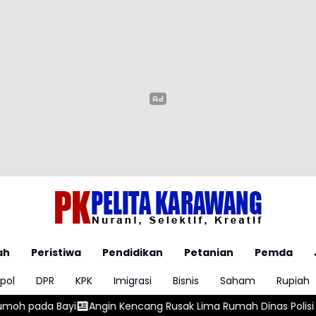
ah
Peristiwa
Pendidikan
Petanian
Pemda
pol
DPR
KPK
Imigrasi
Bisnis
Saham
Rupiah
cang Rusak Lima Rumah Dinas Polisi di Aspol Lamteumen
Kasu