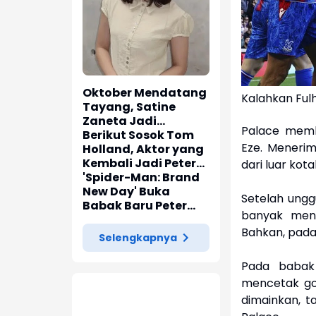
Oktober Mendatang
Kalahkan Fulh
Tayang, Satine
Zaneta Jadi
Palace memb
Pemeran Utama Film
Berikut Sosok Tom
Eze. Menerim
Siti Si Vampir
Holland, Aktor yang
Kembali Jadi Peter
dari luar ko
Parker di 'Spider-
'Spider-Man: Brand
Man: Brand New Day'
New Day' Buka
Setelah ungg
Babak Baru Peter
banyak meng
Parker di Marvel
Bahkan, pada
Cinematic Universe
Selengkapnya
Pada babak
mencetak gol
dimainkan, 