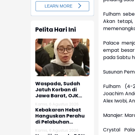
Fulham sebe
Akan tetapi,
memenangkan
Pelita Hari Ini
Palace menj
empat besar P
pada Sabtu h
Susunan Pema
Waspada, Sudah
Fulham (4-2
Jatuh Korban di
Joachim Ander
Jawa Barat, OJK
Alex Iwobi, A
dan Polisi Ungkap
Kamis, 6 Agustus 2026
Dugaan Penipuan
Kebakaran Hebat
Modus Titip Limit
Manajer: Marc
Hanguskan Perahu
Paylater
di Pelabuhan
Karangsong
Crystal Pal
Kamis, 6 Agustus 2026
Indramayu