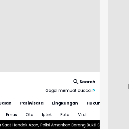
Search
Gagal memuat cuaca
Jalan
Pariwisata
Lingkungan
Hukum
Emas
Oto
Iptek
Foto
Viral
Polisi Amankan Barang Bukti Sajam
Imigrasi Deportasi 25 WN 