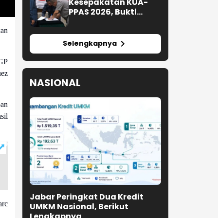
Kesepakatan KUA-
PPAS 2026, Bukti
Sinergi Eksekutif-
Legislatif
kan
Selengkapnya
oGP
uez
NASIONAL
pan
sil
Jabar Peringkat Dua Kredit
arc
UMKM Nasional, Berikut
Lengkapnya