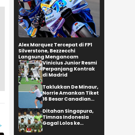
Alex Marquez Tercepat di FP1
Silverstone, Bezzecchi
Langsung Mengancam
Vinicius Junior Resmi
Perpanjang Kontrak
di Madrid
Taklukkan De Minaur,
Norrie Amankan Tiket
16 Besar Canadian
Open
Ditahan Singapura,
Timnas Indonesia
Gagal Lolos ke
Semifinal AFF 2026