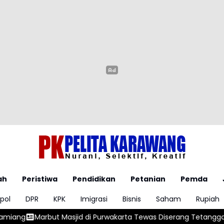
ah
Peristiwa
Pendidikan
Petanian
Pemda
pol
DPR
KPK
Imigrasi
Bisnis
Saham
Rupiah
sjid di Purwakarta Tewas Diserang Tetangga Saat Hendak Azan, 