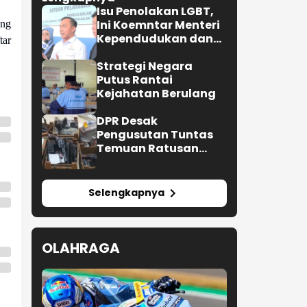
Isu Penolakan LGBT,
Ini Koemntar Menteri
ang
Kependudukan dan
tar
Pembangunan
Keluarga
Strategi Negara
Putus Rantai
Kejahatan Berulang
DPR Desak
Pengusutan Tuntas
Temuan Ratusan
Senjata di Sekolah
Selengkapnya
OLAHRAGA