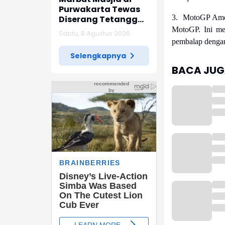
Purwakarta Tewas
3. MotoGP Amer
Diserang Tetangga
Saat Hendak Azan,
MotoGP. Ini me
Sabtu, 8 Agustus 2026
Polisi Amankan
pembalap dengan
Barang Bukti Sajam
Selengkapnya
BACA JUGA