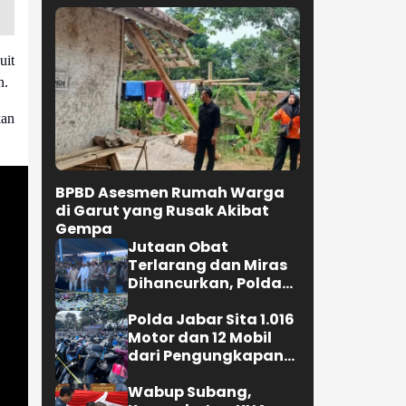
uit
n.
kan
BPBD Asesmen Rumah Warga
di Garut yang Rusak Akibat
Gempa
Jutaan Obat
Terlarang dan Miras
Dihancurkan, Polda
Jabar Tangkap 1.245
Tersangka
Polda Jabar Sita 1.016
Motor dan 12 Mobil
dari Pengungkapan
Kejahatan Jalanan
Wabup Subang,