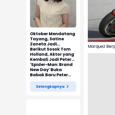
Oktober Mendatang
Tayang, Satine
Zaneta Jadi
Marquez Berp
Pemeran Utama Film
Berikut Sosok Tom
Siti Si Vampir
Holland, Aktor yang
Kembali Jadi Peter
Parker di 'Spider-
'Spider-Man: Brand
Man: Brand New Day'
New Day' Buka
Babak Baru Peter
Parker di Marvel
Cinematic Universe
Selengkapnya