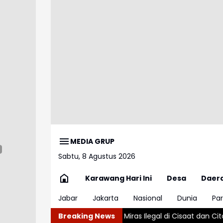
MEDIA GRUP
Sabtu, 8 Agustus 2026
Karawang Hari Ini
Desa
Daer
Jabar
Jakarta
Nasional
Dunia
Par
isi Sita 159 Botol Miras Ilegal di Cisaat dan Citamiang
Breaking News
Marbut Ma