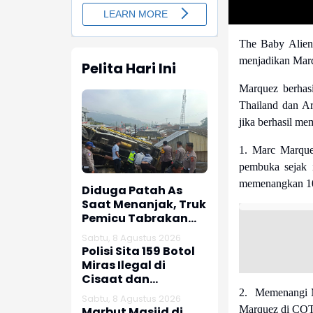
The Baby Alien
menjadikan Marq
Pelita Hari Ini
Marquez berhas
Thailand dan Ar
jika berhasil m
1. Marc Marque
pembuka sejak 
memenangkan 10
Diduga Patah As
Saat Menanjak, Truk
Pemicu Tabrakan
Beruntun Enam
Sabtu, 8 Agustus 2026
Kendaraan di
Polisi Sita 159 Botol
Ciwidey Diselidiki
Miras Ilegal di
Polisi
Cisaat dan
Citamiang
2. Memenangi 
Sabtu, 8 Agustus 2026
Marquez di COTA
Marbut Masjid di