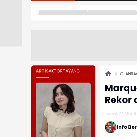
ARTIS
AKTOR
TAYANG
OLAHRA
Marque
Rekor 
Jumat, 28 Maret 
Info Be