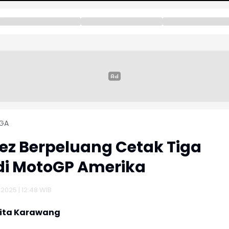
GA
z Berpeluang Cetak Tiga
di MotoGP Amerika
2025 | 12:48 WIB
rita Karawang