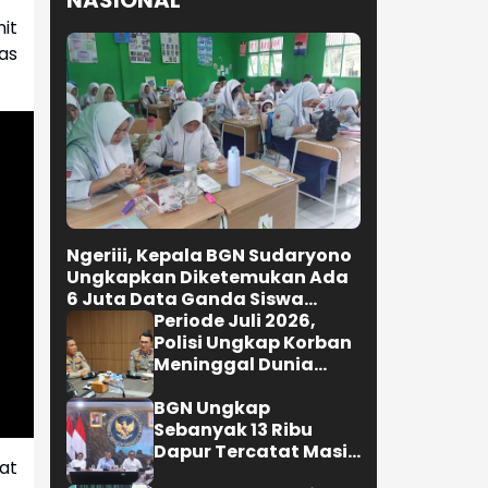
NASIONAL
it
tas
Ngeriii, Kepala BGN Sudaryono
Ungkapkan Diketemukan Ada
6 Juta Data Ganda Siswa
Penerima MBG
Periode Juli 2026,
Polisi Ungkap Korban
Meninggal Dunia
Akibat Lakalantas
Semester 1 Turun
BGN Ungkap
22,92 Persen
Sebanyak 13 Ribu
Dapur Tercatat Masih
at
Berada Dalam