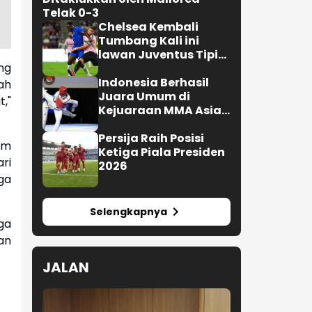
Telak 0-3
Chelsea Kembali
Tumbang Kali ini
lawan Juventus Tipis
ng
0-1
Indonesia Berhasil
ah
Juara Umum di
,"
Kejuaraan MMA Asian
Championship 2026
Persija Raih Posisi
am
Ketiga Piala Presiden
ri
2026
ga
Selengkapnya
ga
an
JALAN