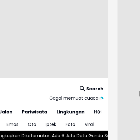
Search
Gagal memuat cuaca
Jalan
Pariwisata
Lingkungan
Hukum
Emas
Oto
Iptek
Foto
Viral
 Juta Data Ganda Siswa Penerima MBG
Wajar atau Bahaya? , 