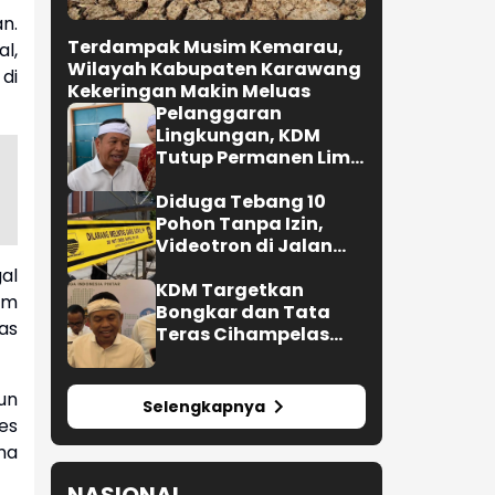
n.
Terdampak Musim Kemarau,
l,
Wilayah Kabupaten Karawang
di
Kekeringan Makin Meluas
Pelanggaran
Lingkungan, KDM
Tutup Permanen Lima
Tambang Batu Kapur
di Cipatat
Diduga Tebang 10
Pohon Tanpa Izin,
Videotron di Jalan
R.E. Martadinata
al
Bandung Disegel
KDM Targetkan
am
Bongkar dan Tata
as
Teras Cihampelas
Beres Oktober 2026
un
Selengkapnya
es
ma