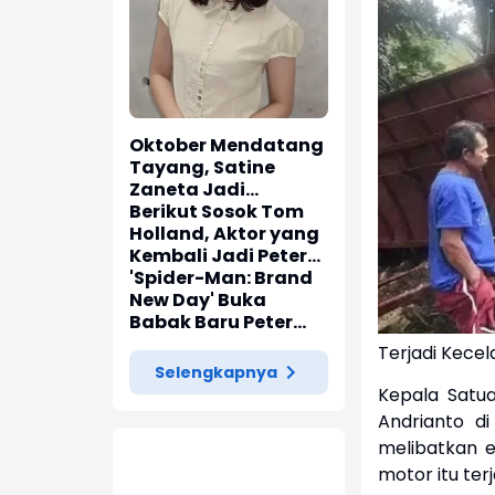
Oktober Mendatang
Tayang, Satine
Zaneta Jadi
Pemeran Utama Film
Berikut Sosok Tom
Siti Si Vampir
Holland, Aktor yang
Kembali Jadi Peter
Parker di 'Spider-
'Spider-Man: Brand
Man: Brand New Day'
New Day' Buka
Babak Baru Peter
Parker di Marvel
Terjadi Kece
Cinematic Universe
Selengkapnya
Kepala Satuan
Andrianto d
melibatkan e
motor itu ter