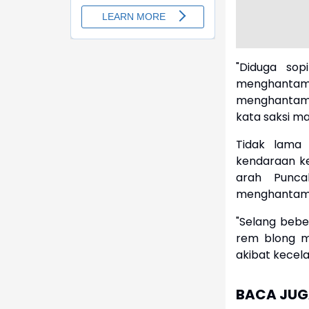
"Diduga sop
menghantam 
menghantam 
kata saksi ma
Tidak lama
kendaraan ke
arah Punca
menghantam 
"Selang bebe
rem blong m
akibat kecela
BACA JUGA