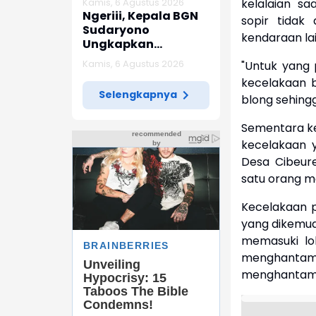
Kamis, 6 Agustus 2026
kelalaian s
Indramayu
Ngeriii, Kepala BGN
sopir tidak
Sudaryono
kendaraan la
Ungkapkan
Diketemukan Ada 6
Kamis, 6 Agustus 2026
"Untuk yang 
Juta Data Ganda
kecelakaan 
Siswa Penerima MBG
Selengkapnya
blong sehingg
Sementara ke
kecelakaan y
Desa Cibeur
satu orang m
Kecelakaan p
yang dikemud
memasuki lok
menghantam
menghantam 