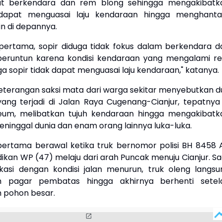
aat berkendara dan rem blong sehingga mengakibatk
 dapat menguasai laju kendaraan hingga menghant
in di depannya.
pertama, sopir diduga tidak fokus dalam berkendara d
beruntun karena kondisi kendaraan yang mengalami r
a sopir tidak dapat menguasai laju kendaraan," katanya.
terangan saksi mata dari warga sekitar menyebutkan d
ang terjadi di Jalan Raya Cugenang-Cianjur, tepatnya 
eum, melibatkan tujuh kendaraan hingga mengakibatk
eninggal dunia dan enam orang lainnya luka-luka.
ertama berawal ketika truk bernomor polisi BH 8458 
ikan WP (47) melaju dari arah Puncak menuju Cianjur. Sa
asi dengan kondisi jalan menurun, truk oleng langsu
 pagar pembatas hingga akhirnya berhenti setel
pohon besar.