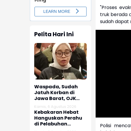
"Proses evak
truk berada di
sudah dapat m
Pelita Hari Ini
Waspada, Sudah
Jatuh Korban di
Jawa Barat, OJK
dan Polisi Ungkap
Kamis, 6 Agustus 2026
Dugaan Penipuan
Kebakaran Hebat
Modus Titip Limit
Hanguskan Perahu
Paylater
di Pelabuhan
Polisi menca
Karangsong