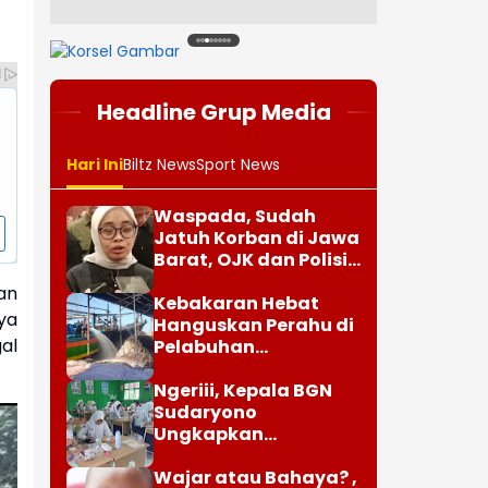
1
2
3
4
5
6
7
8
Headline Grup Media
Hari Ini
Biltz News
Sport News
Waspada, Sudah
Jatuh Korban di Jawa
Barat, OJK dan Polisi
Ungkap Dugaan
an
Penipuan Modus Titip
Kebakaran Hebat
ya
Limit Paylater
Hanguskan Perahu di
al
Pelabuhan
Karangsong
Indramayu
Ngeriii, Kepala BGN
Sudaryono
Ungkapkan
Diketemukan Ada 6
Juta Data Ganda
Wajar atau Bahaya? ,