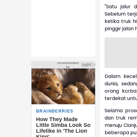
"Satu jalur
Sebelum terj
ketika truk 
pinggir jalan 
Dalam kecel
dunia, seda
orang korba
terdekat un
Selama pros
dan truk rem 
menuju Cianj
beberapa pul