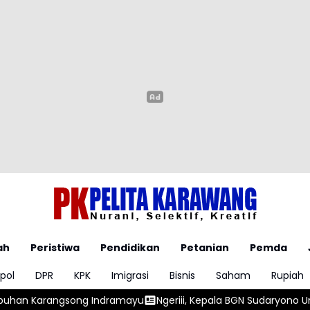
ah
Peristiwa
Pendidikan
Petanian
Pemda
pol
DPR
KPK
Imigrasi
Bisnis
Saham
Rupiah
Ngeriii, Kepala BGN Sudaryono Ungkapkan Diketemukan Ada 6