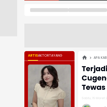
ARTIS
AKTOR
TAYANG
APA KAB
Terjad
Cugena
Tewas
Sabtu, 15 Maret 