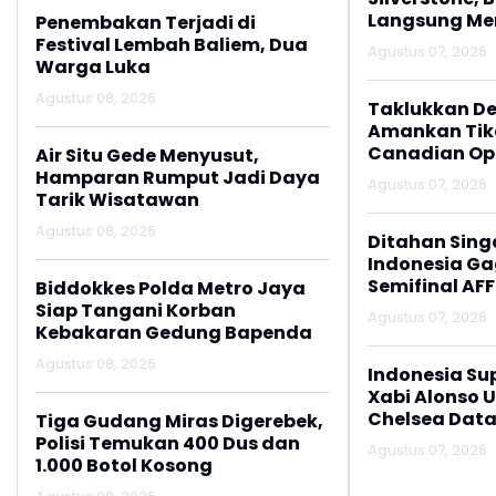
Langsung M
Penembakan Terjadi di
Festival Lembah Baliem, Dua
Agustus 07, 2026
Warga Luka
Agustus 08, 2026
Taklukkan De
Amankan Tike
Canadian Op
Air Situ Gede Menyusut,
Hamparan Rumput Jadi Daya
Agustus 07, 2026
Tarik Wisatawan
Agustus 08, 2026
Ditahan Sing
Indonesia Gag
Semifinal AFF
Biddokkes Polda Metro Jaya
Siap Tangani Korban
Agustus 07, 2026
Kebakaran Gedung Bapenda
Agustus 08, 2026
Indonesia Su
Xabi Alonso 
Chelsea Data
Tiga Gudang Miras Digerebek,
Polisi Temukan 400 Dus dan
Agustus 07, 2026
1.000 Botol Kosong