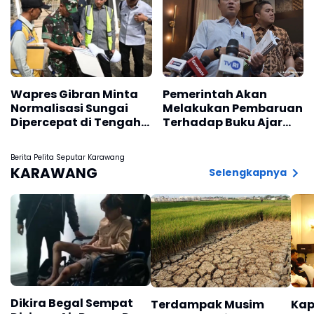
Wapres Gibran Minta
Pemerintah Akan
Normalisasi Sungai
Melakukan Pembaruan
Dipercepat di Tengah
Terhadap Buku Ajar
Pemulihan
Nasional
Pascabencana
Berita Pelita Seputar Karawang
KARAWANG
Selengkapnya
Dikira Begal Sempat
Terdampak Musim
Kap