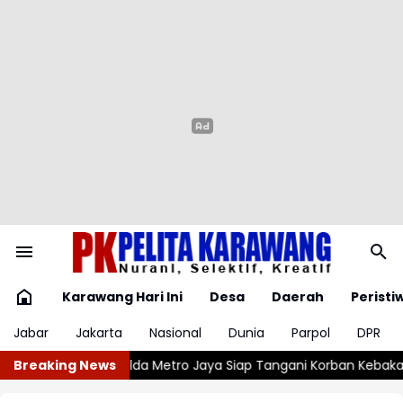
Karawang Hari Ini
Desa
Daerah
Peristi
Jabar
Jakarta
Nasional
Dunia
Parpol
DPR
ya Siap Tangani Korban Kebakaran Gedung Bapenda
Breaking News
Tiga Gudan