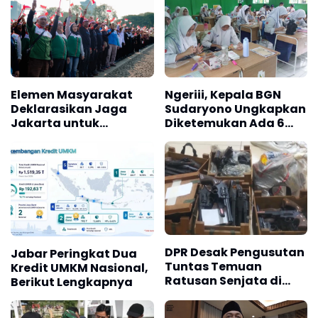
Elemen Masyarakat
Ngeriii, Kepala BGN
Deklarasikan Jaga
Sudaryono Ungkapkan
Jakarta untuk
Diketemukan Ada 6
Indonesia
Juta Data Ganda
Siswa Penerima MBG
DPR Desak Pengusutan
Jabar Peringkat Dua
Tuntas Temuan
Kredit UMKM Nasional,
Ratusan Senjata di
Berikut Lengkapnya
Sekolah