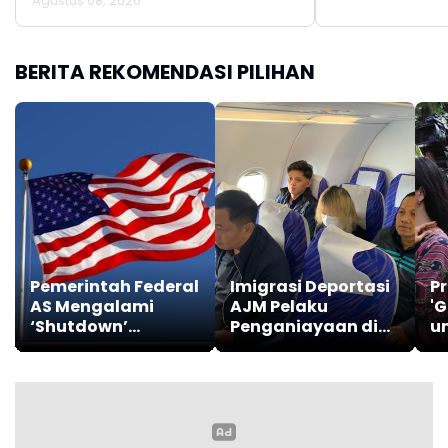
Agustus 08, 2026
BERITA REKOMENDASI PILIHAN
Pemerintah Federal
Imigrasi Deportasi
P
AS Mengalami
AJM Pelaku
'G
‘Shutdown’
Penganiayaan di
u
Sebagian
Bali
K
W