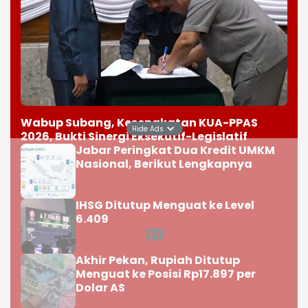
Wabup Subang, Kesepakatan KUA-PPAS
Hide Ads
2026, Bukti Sinergi Eksekutif-Legislatif
Jabar Peringkat Dua Kredit UMKM
Nasional, Berikut Lengkapnya
IHSG Ditutup Menguat ke Level
6.409
Akhir Pekan, Rupiah Ditutup
Menguat ke Posisi Rp17.897 per
Dolar AS