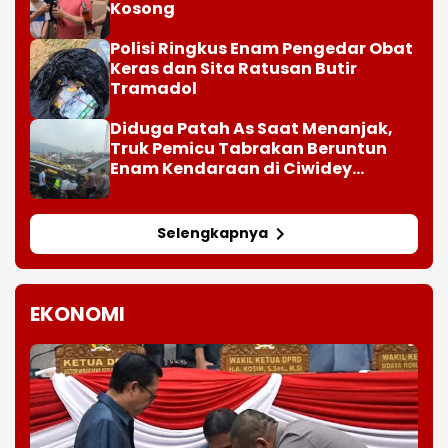
Kosong
Polisi Ringkus Enam Pengedar Obat
Keras dan Sita Ratusan Butir
Tramadol
Diduga Patah As Saat Menanjak,
Truk Pemicu Tabrakan Beruntun
Enam Kendaraan di Ciwidey
Diselidiki Polisi
Selengkapnya
EKONOMI