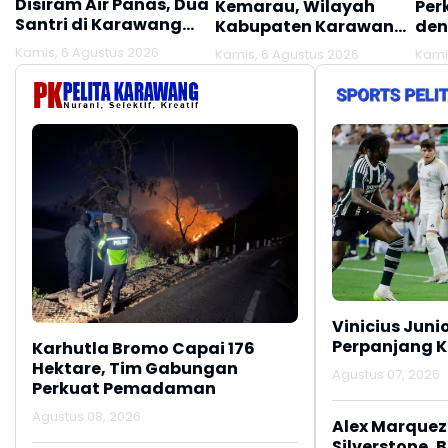
Disiram Air Panas, Dua
Kemarau, Wilayah
Per
Santri di Karawang
Kabupaten Karawang
den
Terluka Akibat Aksi
Kekeringan Makin
Mel
Kamis, 6 Agustus 2026
Kamis, 6 Agustus 2026
Kami
Oknum Linmas
Meluas
Ber
Vinicius Juni
Perpanjang K
Karhutla Bromo Capai 176
Hektare, Tim Gabungan
Agustus 07, 2026
Perkuat Pemadaman
Agustus 08, 2026
Alex Marquez 
Silverstone, 