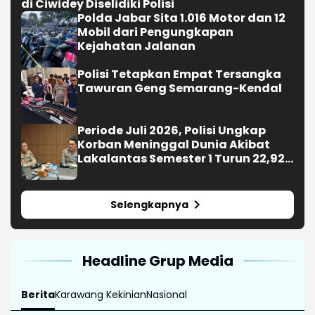
di Ciwidey Diselidiki Polisi
Polda Jabar Sita 1.016 Motor dan 12
Mobil dari Pengungkapan
Kejahatan Jalanan
Polisi Tetapkan Empat Tersangka
Tawuran Geng Semarang-Kendal
Periode Juli 2026, Polisi Ungkap
Korban Meninggal Dunia Akibat
Lakalantas Semester 1 Turun 22,92
Persen
Selengkapnya
Headline Grup Media
Berita
Karawang Kekinian
Nasional