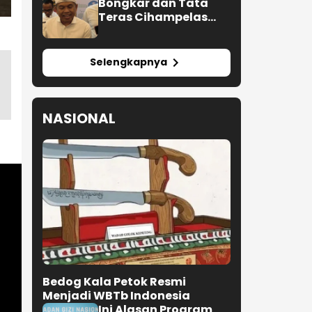
Bongkar dan Tata
Teras Cihampelas
Beres Oktober 2026
Selengkapnya
NASIONAL
Bedog Kala Petok Resmi
Menjadi WBTb Indonesia
Ini Alasan Program