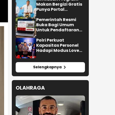
Makan Bergizi Gratis
Punya Portal
Pengaduan untuk
SPPG
Pemerintah Resmi
Buka Bagi Umum
Untuk Pendaftaran
Upacara HUT ke-81 RI
Polri Perkuat
Kapasitas Personel
Hadapi Modus Love
Scamming yang Kian
Kompleks
Selengkapnya
OLAHRAGA