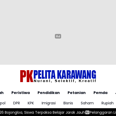
ah
Peristiwa
Pendidikan
Petanian
Pemda
pol
DPR
KPK
Imigrasi
Bisnis
Saham
Rupiah
Belajar Jarak Jauh
Pelanggaran Lingkungan, KDM Tutup Perma