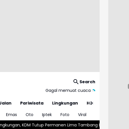
Search
Gagal memuat cuaca
Jalan
Pariwisata
Lingkungan
Hukum
Emas
Oto
Iptek
Foto
Viral
nen Lima Tambang Batu Kapur di Cipatat
Bedog Kala Petok R