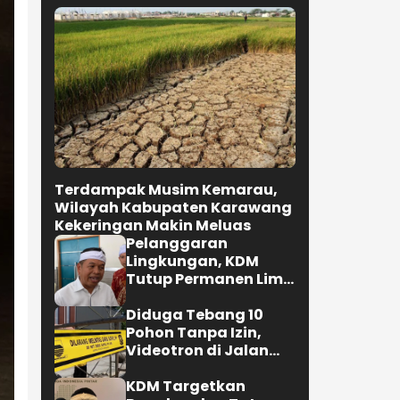
Terdampak Musim Kemarau,
Wilayah Kabupaten Karawang
Kekeringan Makin Meluas
Pelanggaran
Lingkungan, KDM
Tutup Permanen Lima
Tambang Batu Kapur
di Cipatat
Diduga Tebang 10
Pohon Tanpa Izin,
Videotron di Jalan
R.E. Martadinata
Bandung Disegel
KDM Targetkan