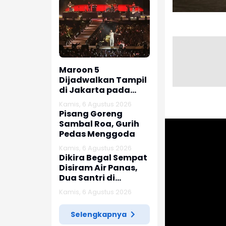
Maroon 5
Dijadwalkan Tampil
di Jakarta pada
Februari 2027
Kamis, 6 Agustus 2026
Pisang Goreng
Sambal Roa, Gurih
Pedas Menggoda
Kamis, 6 Agustus 2026
Dikira Begal Sempat
Disiram Air Panas,
Dua Santri di
Karawang Terluka
Kamis, 6 Agustus 2026
Akibat Aksi Oknum
Linmas
Selengkapnya