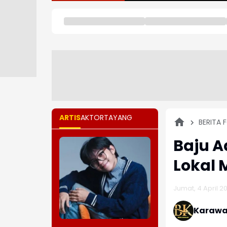
ARTIS
AKTOR
TAYANG
BERITA 
Baju A
Lokal 
Jumat, 4 April 20
Karawa