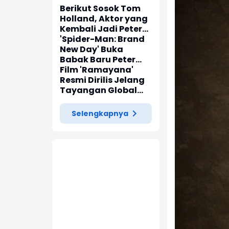
Berikut Sosok Tom
Holland, Aktor yang
Kembali Jadi Peter
Parker di 'Spider-
'Spider-Man: Brand
Man: Brand New Day'
New Day' Buka
Babak Baru Peter
Parker di Marvel
Film 'Ramayana'
Cinematic Universe
Resmi Dirilis Jelang
Tayangan Global
pada November
2026
Selengkapnya