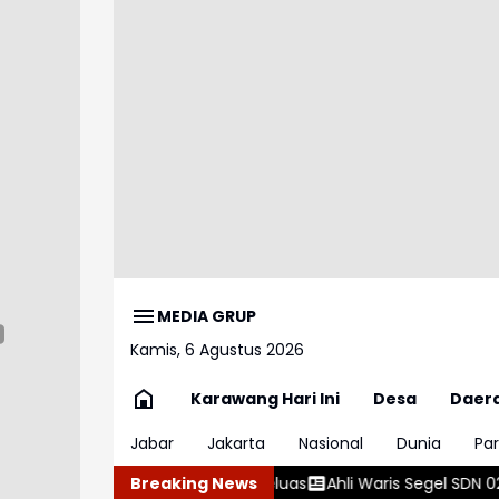
MEDIA GRUP
Kamis, 6 Agustus 2026
Karawang Hari Ini
Desa
Daer
Jabar
Jakarta
Nasional
Dunia
Par
kin Meluas
Ahli Waris Segel SDN 026 Bojongloa, Siswa Terpaksa 
Breaking News