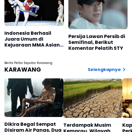
Indonesia Berhasil
Persija Lawan Persib di
Juara Umum di
Semifinal, Berikut
Kejuaraan MMA Asian
Komentar Pelatih STY
Championship 2026
Berita Pelita Seputar Karawang
KARAWANG
Selengkapnya
Dikira Begal Sempat
Terdampak Musim
Kap
Disiram Air Panas, Dua
Kemarau, Wilayah
Per