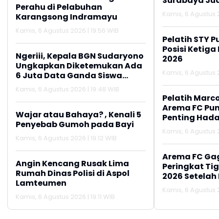
Surabaya Jua
Perahu di Pelabuhan
2026
Kamis, 6 Agustus 2
Karangsong Indramayu
Kamis, 6 Agustus 2026 | 19:56 WIB
Pelatih STY P
Posisi Ketiga
Ngeriii, Kepala BGN Sudaryono
2026
Ungkapkan Diketemukan Ada
Kamis, 6 Agustus 2
6 Juta Data Ganda Siswa
Penerima MBG
Kamis, 6 Agustus 2026 | 19:48 WIB
Pelatih Marc
Arema FC Pu
Wajar atau Bahaya? , Kenali 5
Penting Hada
Penyebab Gumoh pada Bayi
Kamis, 6 Agustus 2
Kamis, 6 Agustus 2026 | 19:12 WIB
Arema FC Ga
Angin Kencang Rusak Lima
Peringkat Tig
Rumah Dinas Polisi di Aspol
2026 Setelah 
Lamteumen
Persija Jakar
Kamis, 6 Agustus 2
Kamis, 6 Agustus 2026 | 19:11 WIB