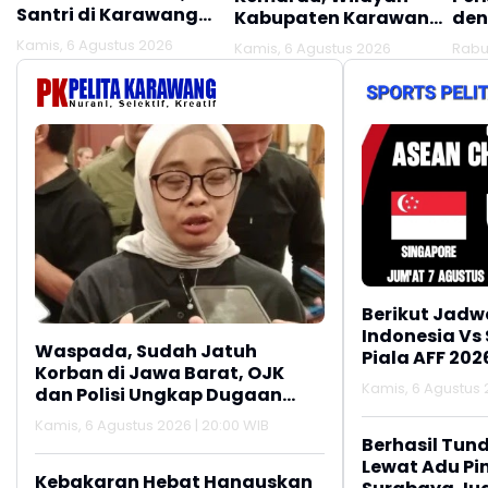
Santri di Karawang
Kabupaten Karawang
den
Terluka Akibat Aksi
Kekeringan Makin
Mel
Kamis, 6 Agustus 2026
Kamis, 6 Agustus 2026
Rabu
Oknum Linmas
Meluas
Ber
Berikut Jadw
Indonesia Vs
Waspada, Sudah Jatuh
Piala AFF 202
Korban di Jawa Barat, OJK
Kamis, 6 Agustus 2
dan Polisi Ungkap Dugaan
Penipuan Modus Titip Limit
Kamis, 6 Agustus 2026 | 20:00 WIB
Paylater
Berhasil Tun
Lewat Adu Pin
Kebakaran Hebat Hanguskan