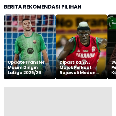
BERITA REKOMENDASI PILIHAN
Update Transfer
Dipastikan AJ
S
Musim Dingin
Majok Perkuat
P
LaLiga 2025/26
Rajawali Medan
K
untuk IBL 2026
N