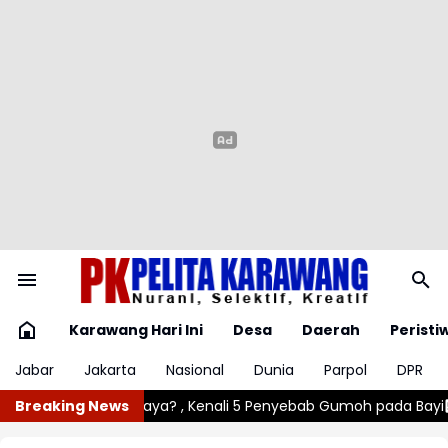
Karawang Hari Ini
Desa
Daerah
Peristi
Jabar
Jakarta
Nasional
Dunia
Parpol
DPR
nyebab Gumoh pada Bayi
Breaking News
Angin Kencang Rusak Lima Rumah Dina