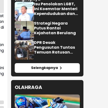
Isu Penolakan LGBT,
Ini Koemntar Menteri
Kependudukan dan
at
Pembangunan
an
Keluarga
Strategi Negara
di
Putus Rantai
Kejahatan Berulang
DPR Desak
an
Pengusutan Tuntas
ng
Temuan Ratusan
Senjata di Sekolah
ni
Selengkapnya
ng
OLAHRAGA