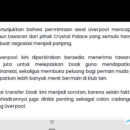
enunjukkan bahwa permintaan awal Liverpool mencap
mun tawaran dari pihak Crystal Palace yang semula han
buat negosiasi menjadi panjang.
Liverpool kini diperkirakan bersedia menerima tawar
0 juta untuk melepaskan Doak guna mendapatk
inansial, sekaligus membuka peluang bagi pemain muda i
atkan lebih banyak menit bermain di klub lain.
si transfer Doak kini menjadi sorotan, karena selain fak
 kehadirannya juga dinilai penting sebagai calon cadang
ng Liverpool.