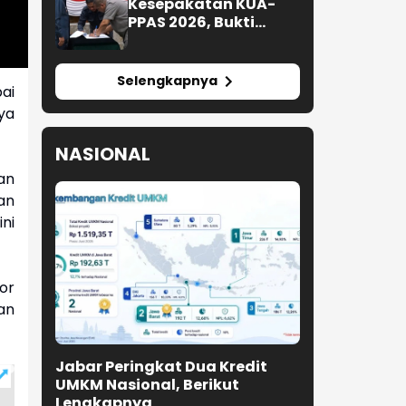
Kesepakatan KUA-
PPAS 2026, Bukti
Sinergi Eksekutif-
Legislatif
Selengkapnya
ai
ya
NASIONAL
an
an
ni
tor
an
Jabar Peringkat Dua Kredit
UMKM Nasional, Berikut
Lengkapnya