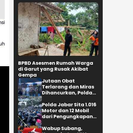
si
uh
BPBD Asesmen Rumah Warga
di Garut yang Rusak Akibat
Gempa
Jutaan Obat
Terlarang dan Miras
Dihancurkan, Polda
Jabar Tangkap 1.245
Tersangka
Polda Jabar Sita 1.016
Motor dan 12 Mobil
dari Pengungkapan
Kejahatan Jalanan
Wabup Subang,