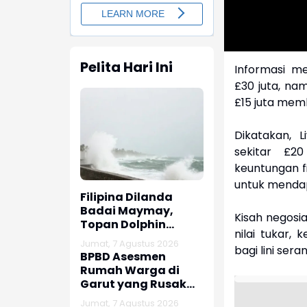
Pelita Hari Ini
Informasi m
£30 juta, na
£15 juta mem
Dikatakan, 
sekitar £2
keuntungan f
untuk mendap
Filipina Dilanda
Badai Maymay,
Kisah negosia
Topan Dolphin
nilai tukar,
Dekati Tiongkok dan
Jumat, 7 Agustus 2026
bagi lini sera
Taiwan
BPBD Asesmen
Rumah Warga di
Garut yang Rusak
Akibat Gempa
Jumat, 7 Agustus 2026