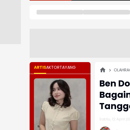
ARTIS
AKTOR
TAYANG
OLAHRA
Ben Do
Bagaim
Tangga
Sabtu, 12 April 2