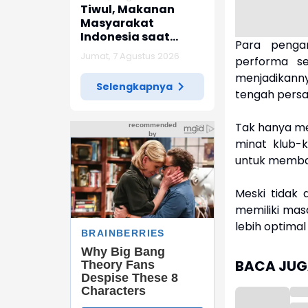
Tiwul, Makanan
Masyarakat
Indonesia saat
Para penga
Penjajahan Jepang
Jumat, 7 Agustus 2026
performa s
menjadikann
Selengkapnya
tengah persa
Tak hanya me
minat klub-
untuk memba
Meski tidak 
memiliki ma
lebih optimal 
BACA JUGA