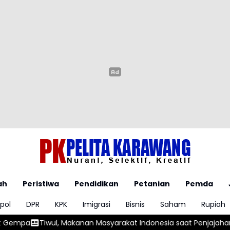
ah
Peristiwa
Pendidikan
Petanian
Pemda
pol
DPR
KPK
Imigrasi
Bisnis
Saham
Rupiah
 Masyarakat Indonesia saat Penjajahan Jepang
Alex Marquez T