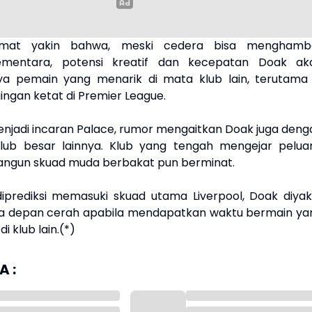
mat yakin bahwa, meski cedera bisa menghamb
ementara, potensi kreatif dan kecepatan Doak ak
ya pemain yang menarik di mata klub lain, terutama 
ingan ketat di Premier League.
njadi incaran Palace, rumor mengaitkan Doak juga deng
klub besar lainnya. Klub yang tengah mengejar pelua
ngun skuad muda berbakat pun berminat.
diprediksi memasuki skuad utama Liverpool, Doak diyaki
sa depan cerah apabila mendapatkan waktu bermain ya
di klub lain.(*)
 :