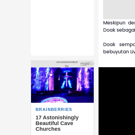
Meskipun de
Doak sebagai
Doak sempa
bebuyutan Liv