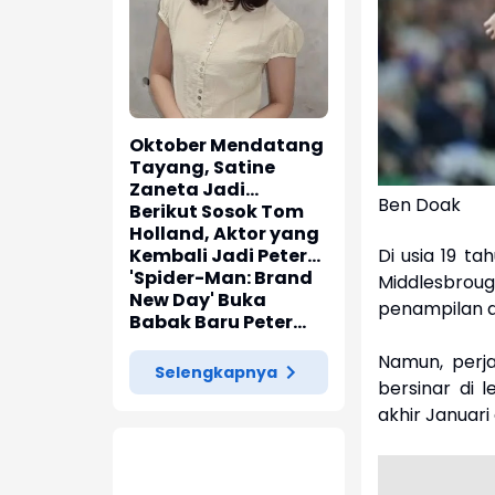
Oktober Mendatang
Tayang, Satine
Zaneta Jadi
Ben Doak
Pemeran Utama Film
Berikut Sosok Tom
Siti Si Vampir
Holland, Aktor yang
Di usia 19 t
Kembali Jadi Peter
Parker di 'Spider-
'Spider-Man: Brand
Middlesbroug
Man: Brand New Day'
New Day' Buka
penampilan d
Babak Baru Peter
Parker di Marvel
Namun, perj
Cinematic Universe
Selengkapnya
bersinar di 
akhir Januar