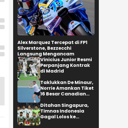
Alex Marquez Tercepat di FP1
Silverstone, Bezzecchi
Langsung Mengancam
Vinicius Junior Resmi
Perpanjang Kontrak
di Madrid
Taklukkan De Minaur,
Norrie Amankan Tiket
16 Besar Canadian
Open
Ditahan Singapura,
Timnas Indonesia
Gagal Lolos ke
Semifinal AFF 2026