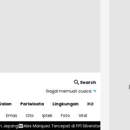
Search
Gagal memuat cuaca
Jalan
Pariwisata
Lingkungan
Hukum
Emas
Oto
Iptek
Foto
Viral
ercepat di FP1 Silverstone, Bezzecchi Langsung Mengancam
V