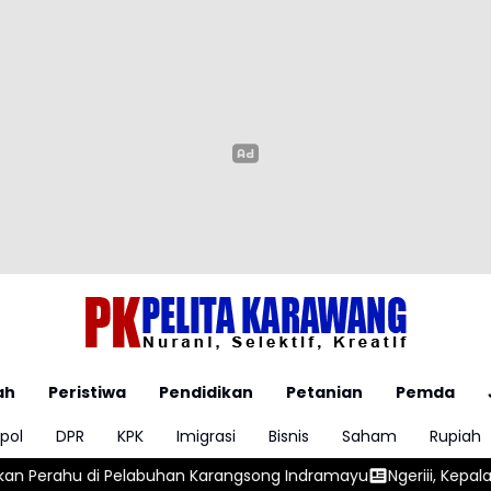
ah
Peristiwa
Pendidikan
Petanian
Pemda
pol
DPR
KPK
Imigrasi
Bisnis
Saham
Rupiah
arangsong Indramayu
Ngeriii, Kepala BGN Sudaryono Ungkapk