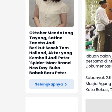
Oktober Mendatang
Tayang, Satine
Zaneta Jadi
Pemeran Utama Film
Berikut Sosok Tom
Siti Si Vampir
Holland, Aktor yang
Ribuan calon 
Kembali Jadi Peter
pertama di Ma
Parker di 'Spider-
'Spider-Man: Brand
Dokumentasi
Man: Brand New Day'
New Day' Buka
Babak Baru Peter
Sebanyak 2.69
Parker di Marvel
Cinematic Universe
Masjid Agung 
Selengkapnya
Kota Bekasi,