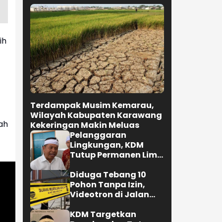
ih
Terdampak Musim Kemarau,
Wilayah Kabupaten Karawang
ah
Kekeringan Makin Meluas
Pelanggaran
Lingkungan, KDM
Tutup Permanen Lima
Tambang Batu Kapur
di Cipatat
Diduga Tebang 10
Pohon Tanpa Izin,
Videotron di Jalan
R.E. Martadinata
Bandung Disegel
KDM Targetkan