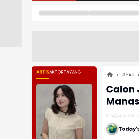
ARTIS
AKTOR
TAYANG
#HAJI
Calon 
Manas
Minggu, 13 April 2
Today'