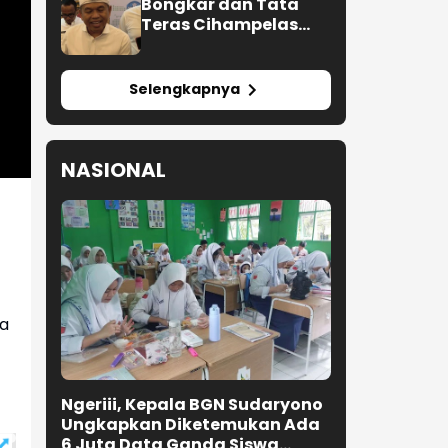
Bongkar dan Tata
Teras Cihampelas
Beres Oktober 2026
Selengkapnya
NASIONAL
na
Ngeriii, Kepala BGN Sudaryono
Ungkapkan Diketemukan Ada
6 Juta Data Ganda Siswa