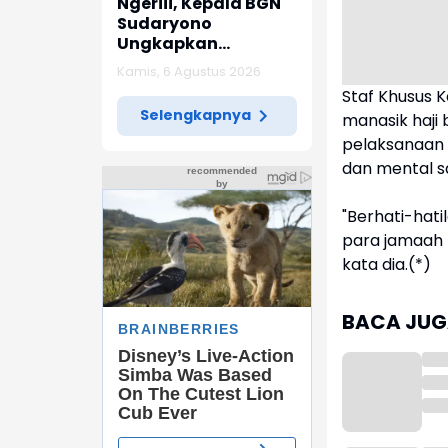
Ngeriii, Kepala BGN
Sudaryono
Ungkapkan
Diketemukan Ada 6
Kamis, 6 Agustus 2026
Juta Data Ganda
Staf Khusus 
Siswa Penerima MBG
Selengkapnya
manasik haj
pelaksanaan i
dan mental s
"Berhati-hat
para jamaah b
kata dia.(*)
BACA JUGA