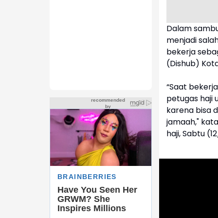
Dalam sambu
menjadi salah 
bekerja sebag
(Dishub) Kota
“Saat bekerj
petugas haji 
karena bisa 
jamaah," kat
haji, Sabtu (1