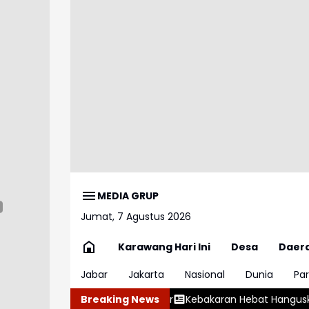
MEDIA GRUP
Jumat, 7 Agustus 2026
Karawang Hari Ini
Desa
Daer
Jabar
Jakarta
Nasional
Dunia
Par
Paylater
Kebakaran Hebat Hanguskan Perahu di Pelabuhan K
Breaking News