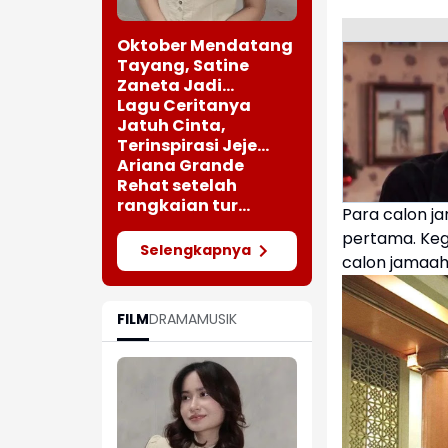
Oktober Mendatang
Tayang, Satine
Zaneta Jadi
Pemeran Utama Film
Lagu Ceritanya
Siti Si Vampir
Jatuh Cinta,
Terinspirasi Jeje
saat Bertemu
Ariana Grande
Perempuan Cantik
Rehat setelah
rangkaian tur
Para calon ja
"Eternal Sunshine"
pertama. Keg
Selengkapnya
calon jamaah
FILM
DRAMA
MUSIK