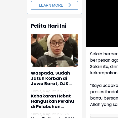
Pelita Hari Ini
Selain bercer
berpesan aga
Selain itu, d
kekompakan s
Waspada, Sudah
Jatuh Korban di
Jawa Barat, OJK
“Saya ucapka
dan Polisi Ungkap
Kamis, 6 Agustus 2026
proses ibadah
Dugaan Penipuan
Kebakaran Hebat
bantu bersam
Modus Titip Limit
Hanguskan Perahu
Allah yang san
Paylater
di Pelabuhan
Karangsong
Kamis, 6 Agustus 2026
Indramayu