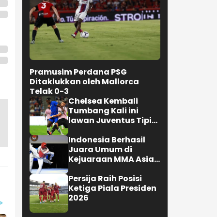
Pramusim Perdana PSG
Ditaklukkan oleh Mallorca
Telak 0-3
Chelsea Kembali
Tumbang Kali ini
lawan Juventus Tipis
0-1
Indonesia Berhasil
Juara Umum di
Kejuaraan MMA Asian
Championship 2026
Persija Raih Posisi
Ketiga Piala Presiden
2026