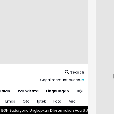
Search
Gagal memuat cuaca
Jalan
Pariwisata
Lingkungan
Hukum
Emas
Oto
Iptek
Foto
Viral
an Diketemukan Ada 6 Juta Data Ganda Siswa Penerima MBG
Wa