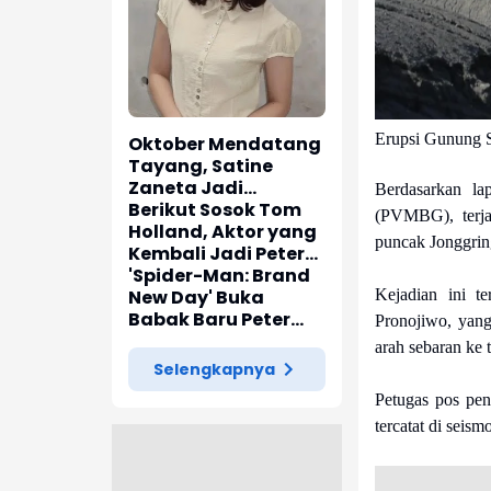
Erupsi Gunung S
Oktober Mendatang
Tayang, Satine
Zaneta Jadi
Berdasarkan la
Pemeran Utama Film
Berikut Sosok Tom
(PVMBG), terja
Siti Si Vampir
Holland, Aktor yang
puncak Jonggrin
Kembali Jadi Peter
Parker di 'Spider-
'Spider-Man: Brand
Kejadian ini t
Man: Brand New Day'
New Day' Buka
Babak Baru Peter
Pronojiwo, yang
Parker di Marvel
arah sebaran ke t
Cinematic Universe
Selengkapnya
Petugas pos pe
tercatat di sei