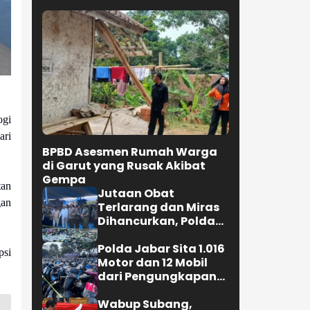
ogi
ari
BPBD Asesmen Rumah Warga
di Garut yang Rusak Akibat
Gempa
tan
Jutaan Obat
gan
Terlarang dan Miras
Dihancurkan, Polda
Jabar Tangkap 1.245
Tersangka
Polda Jabar Sita 1.016
psi
Motor dan 12 Mobil
.
dari Pengungkapan
Kejahatan Jalanan
Wabup Subang,