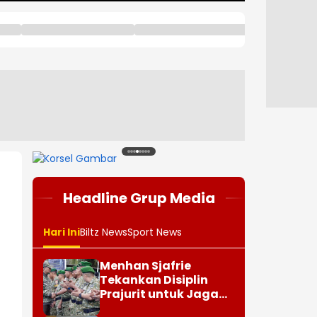
1
2
3
4
5
6
7
8
Headline Grup Media
Hari Ini
Biltz News
Sport News
Menhan Sjafrie
Tekankan Disiplin
Prajurit untuk Jaga
Kepercayaan Rakyat