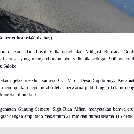
emeru/(ilustrasi/@pixabay)
poran resmi dari Pusat Vulkanologi dan Mitigasi Bencana Geol
di erupsi yang menyemburkan abu vulkanik setinggi 900 meter d
g Saloko.
erekam jelas melalui kamera CCTV di Desa Supiturang, Kecama
 menunjukkan kepulan abu tebal berwarna putih hingga kelabu den
imur dan timur laut.
ngamatan Gunung Semeru, Sigit Rian Alfian, menyatakan bahwa eru
smograf dengan amplitudo maksimum 21 mm dan durasi selama 115 detik