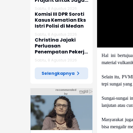
Prajurit untuk Jaga
Kepercayaan
Sabtu, 8 Agustus 2026
Rakyat
Komisi III DPR Soroti
Kasus Kematian Eks
Istri Polisi di Medan
Sabtu, 8 Agustus 2026
Christina Jajaki
Perluasan
Penempatan Pekerja
Hal ini bertuj
Migran ke Republik
Sabtu, 8 Agustus 2026
material vulkan
Ceko
Selengkapnya
Selain itu, PVM
tepi sungai yang
Sungai-sungai in
lanjutan atau cu
Masyarakat juga
bisa mengalir me