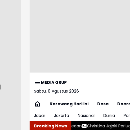
MEDIA GRUP
Sabtu, 8 Agustus 2026
Karawang Hari Ini
Desa
Daer
Jabar
Jakarta
Nasional
Dunia
Par
 Polisi di Medan
Breaking News
Christina Jajaki Perluasan Penempatan Pekerja