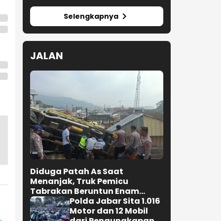
Selengkapnya
JALAN
Diduga Patah As Saat
Menanjak, Truk Pemicu
Tabrakan Beruntun Enam
Kendaraan di Ciwidey
Polda Jabar Sita 1.016
Diselidiki Polisi
Motor dan 12 Mobil
dari Pengungkapan