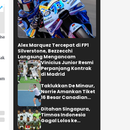
isa
Alex Marquez Tercepat di FP1
Silverstone, Bezzecchi
Langsung Mengancam
dak
Vinicius Junior Resmi
Perpanjang Kontrak
di Madrid
lam
Taklukkan De Minaur,
Norrie Amankan Tiket
16 Besar Canadian
Open
Ditahan Singapura,
Timnas Indonesia
Gagal Lolos ke
Semifinal AFF 2026