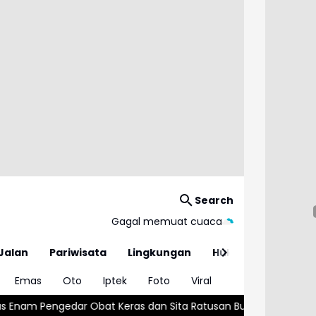
Search
Gagal memuat cuaca
Jalan
Pariwisata
Lingkungan
Hukum
Emas
Oto
Iptek
Foto
Viral
eras dan Sita Ratusan Butir Tramadol
Kemnaker Transformasi 