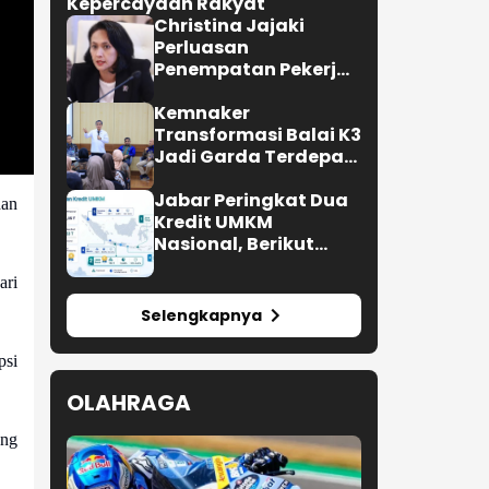
Kepercayaan Rakyat
Christina Jajaki
Perluasan
Penempatan Pekerja
Migran ke Republik
Ceko
Kemnaker
Transformasi Balai K3
Jadi Garda Terdepan
Pencegahan
Kecelakaan Kerja
Jabar Peringkat Dua
dan
Kredit UMKM
Nasional, Berikut
Lengkapnya
ari
Selengkapnya
psi
OLAHRAGA
ang