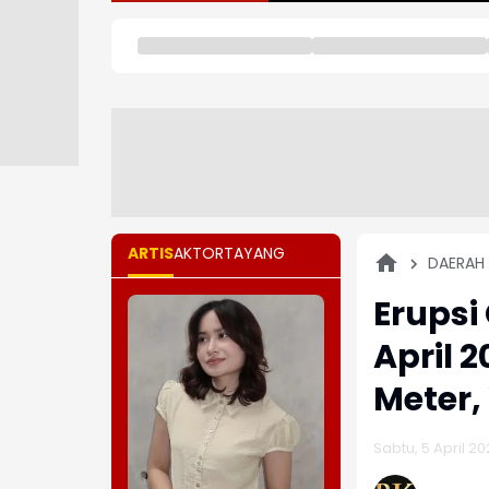
ARTIS
AKTOR
TAYANG
DAERAH
Erupsi
April 
Meter
Sabtu, 5 April 20