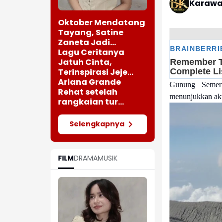
Karawa
Oktober Mendatang
Tayang, Satine
Zaneta Jadi
Pemeran Utama Film
Lagu Ceritanya
Siti Si Vampir
Jatuh Cinta,
Terinspirasi Jeje
saat Bertemu
Ariana Grande
Gunung Semeru
Perempuan Cantik
Rehat setelah
menunjukkan akt
rangkaian tur
"Eternal Sunshine"
Selengkapnya
FILM
DRAMA
MUSIK