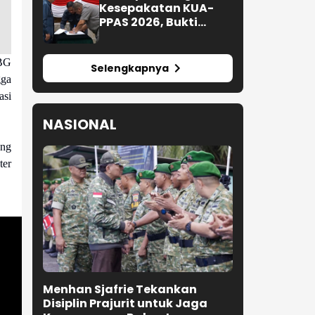
Kesepakatan KUA-
PPAS 2026, Bukti
Sinergi Eksekutif-
Legislatif
BG
Selengkapnya
gga
asi
NASIONAL
ang
ter
Menhan Sjafrie Tekankan
Disiplin Prajurit untuk Jaga