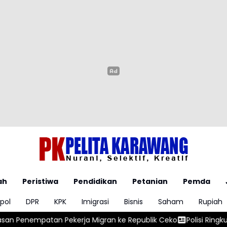
ah
Peristiwa
Pendidikan
Petanian
Pemda
pol
DPR
KPK
Imigrasi
Bisnis
Saham
Rupiah
 Migran ke Republik Ceko
Polisi Ringkus Enam Pengedar Obat K