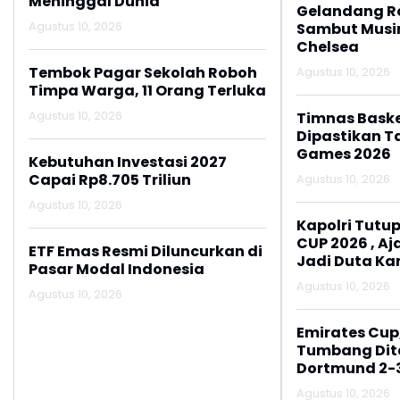
Meninggal Dunia
Gelandang R
Agustus 10, 2026
Sambut Musi
Chelsea
Tembok Pagar Sekolah Roboh
Agustus 10, 2026
Timpa Warga, 11 Orang Terluka
Agustus 10, 2026
Timnas Baske
Dipastikan Ta
Games 2026
Kebutuhan Investasi 2027
Capai Rp8.705 Triliun
Agustus 10, 2026
Agustus 10, 2026
Kapolri Tutup
CUP 2026 , A
ETF Emas Resmi Diluncurkan di
Jadi Duta K
Pasar Modal Indonesia
Aktif Lapork
Agustus 10, 2026
Agustus 10, 2026
110
Emirates Cup
Tumbang Dit
Dortmund 2-
Agustus 10, 2026