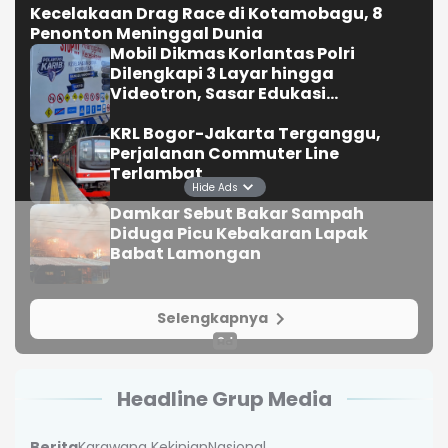
Kecelakaan Drag Race di Kotamobagu, 8
Penonton Meninggal Dunia
Mobil Dikmas Korlantas Polri
Dilengkapi 3 Layar hingga
Videotron, Sasar Edukasi
Masyarakat
KRL Bogor-Jakarta Terganggu,
Perjalanan Commuter Line
Terlambat
Hide Ads
Damkar Sebut Bakar Sampah
Diduga Picu Kebakaran Lapak
Babat Lamongan
Selengkapnya
Headline Grup Media
Berita
Karawang Kekinian
Nasional