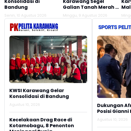
Konsolidasi di
Karawang Segel
Kar
Bandung
Galian Tanah Merah di
Mal
Desa Citarik
Dija
Senin, 10 Agustus 2026
Minggu, 9 Agustus 2026
Ming
Tirtamulya, Akses
Beg
Lokasi Ditutup!!!
KWSI Karawang Gelar
Konsolidasi di Bandung
Agustus 10, 2026
Dukungan Af
Posisi Gianni 
Kecelakaan Drag Race di
Agustus 10, 2026
Kotamobagu, 8 Penonton