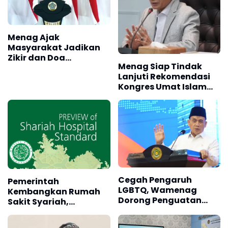
Menag Ajak
Masyarakat Jadikan
Zikir dan Doa
Menag Siap Tindak
Kebangsaan sebagai
Lanjuti Rekomendasi
Ikhtiar Membangun
Kongres Umat Islam
Bangsa
VIII
Cegah Pengaruh
Pemerintah
LGBTQ, Wamenag
Kembangkan Rumah
Dorong Penguatan
Sakit Syariah,
Nilai Al-Qur'an
Targetkan Indonesia
Jadi Pusat Wisata