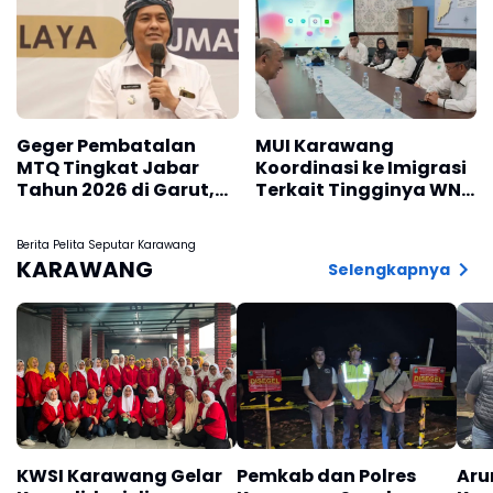
Kesehatan Halal
Geger Pembatalan
MUI Karawang
MTQ Tingkat Jabar
Koordinasi ke Imigrasi
Tahun 2026 di Garut,
Terkait Tingginya WNA
Ini Tanggapan Wakil
Masuk Islam
Wali Kota
Berita Pelita Seputar Karawang
Tasikmalaya Diky
KARAWANG
Selengkapnya
Candra
KWSI Karawang Gelar
Pemkab dan Polres
Aru