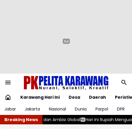
Karawang Hari Ini
Desa
Daerah
Peristi
Jabar
Jakarta
Nasional
Dunia
Parpol
DPR
si Global
Breaking News
Hari Ini Rupiah Menguat Tajam
Ma’ruf Amin: NU H