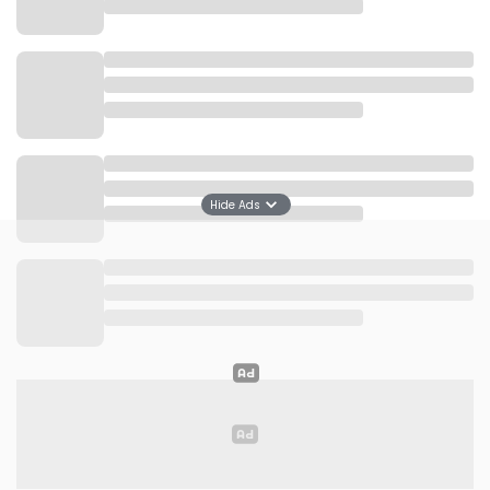
Pasaran: Wage
Kalender Hijriah: 3 Syawal 1446 H
Kalender Jawa: 3 Sawal 1958 Za'
3. 3 April 2025
Hide Ads
Hari: Kamis
Pasaran: Kliwon
Kalender Hijriah: 4 Syawal 1446 H
Kalender Jawa: 4 Sawal 1958 Za'
4. 4 April 2025