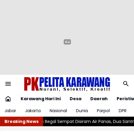
Karawang Hari Ini
Desa
Daerah
Peristi
Jabar
Jakarta
Nasional
Dunia
Parpol
DPR
Disiram Air Panas, Dua Santri di Karawang Terluka Akibat Aksi O
Breaking News