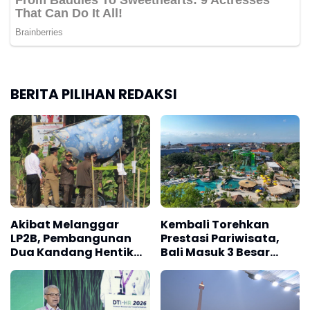
BERITA PILIHAN REDAKSI
Akibat Melanggar
Kembali Torehkan
LP2B, Pembangunan
Prestasi Pariwisata,
Dua Kandang Hentikan
Bali Masuk 3 Besar
Satpol PP Kabupaten
Pulau Terbaik Asia & 4
Karawang
di Dunia