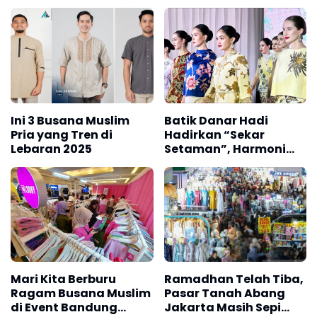
2026
Ini 3 Busana Muslim
Batik Danar Hadi
Pria yang Tren di
Hadirkan “Sekar
Lebaran 2025
Setaman”, Harmoni
Keberagaman dalam
Balutan Batik
Mari Kita Berburu
Ramadhan Telah Tiba,
Ragam Busana Muslim
Pasar Tanah Abang
di Event Bandung
Jakarta Masih Sepi