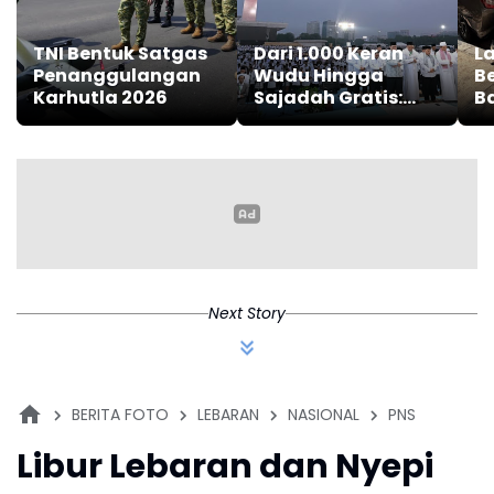
TNI Bentuk Satgas
Dari 1.000 Keran
L
Penanggulangan
Wudu Hingga
Be
Karhutla 2026
Sajadah Gratis:
B
Cerita Safira &
Ko
Enjang Nikmati
T
Malam Zikir
Kebangsaan
Next Story
BERITA FOTO
LEBARAN
NASIONAL
PNS
Libur Lebaran dan Nyepi