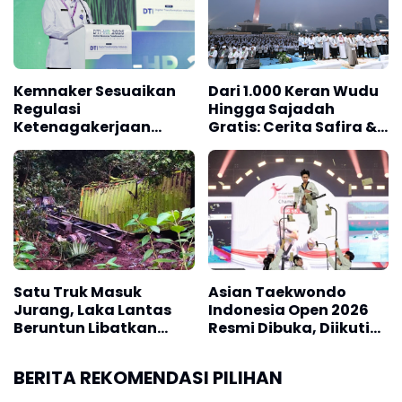
Kemnaker Sesuaikan
Dari 1.000 Keran Wudu
Regulasi
Hingga Sajadah
Ketenagakerjaan
Gratis: Cerita Safira &
Hadapi Dinamika
Enjang Nikmati Malam
Dunia Kerja
Zikir Kebangsaan
Satu Truk Masuk
Asian Taekwondo
Jurang, Laka Lantas
Indonesia Open 2026
Beruntun Libatkan
Resmi Dibuka, Diikuti
Banyak Kendaraan di
531 Atlet dari 36
Pasaman
Negara
BERITA REKOMENDASI PILIHAN