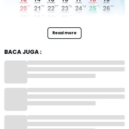
Intip Kalender April 2025, Tanggalan Hijriah dan Jawa
Read more
1. 1 April 2025
BACA JUGA :
Hari: Selasa
Pasaran: Pon
Kalender Hijriah: 2 Syawal 1446 H
Kalender Jawa: 2 Sawal 1958 Za'
2. 2 April 2025
Hari: Rabu