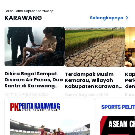
Jelang Lebaran
Pembeli
Berita Pelita Seputar Karawang
KARAWANG
Selengkapnya
Dikira Begal Sempat
Terdampak Musim
Kap
Disiram Air Panas, Dua
Kemarau, Wilayah
Per
Santri di Karawang
Kabupaten Karawang
den
Terluka Akibat Aksi
Kekeringan Makin
Mel
Kamis, 6 Agustus 2026
Kamis, 6 Agustus 2026
Rabu
Oknum Linmas
Meluas
Ber