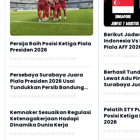
Berikut Jadw
Indonesia Vs
Persija Raih Posisi Ketiga Piala
Piala AFF 202
Presiden 2026
Kamis, 6 Agustus 2
Kamis, 6 Agustus 2026 | 16:58 WIB
Berhasil Tun
Persebaya Surabaya Juara
Lewat Adu Pin
Piala Presiden 2026 Usai
Surabaya Jua
Tundukkan Persib Bandung
2026
Lewat Adu Penalti
Kamis, 6 Agustus 2
Kamis, 6 Agustus 2026 | 16:53 WIB
Pelatih STY P
Kemnaker Sesuaikan Regulasi
Posisi Ketiga
Ketenagakerjaan Hadapi
2026
Dinamika Dunia Kerja
Kamis, 6 Agustus 2
Kamis, 6 Agustus 2026 | 15:19 WIB