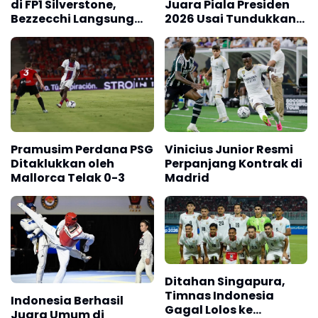
di FP1 Silverstone,
Juara Piala Presiden
Bezzecchi Langsung
2026 Usai Tundukkan
Mengancam
Persib Bandung Lewat
Adu Penalti
Pramusim Perdana PSG
Vinicius Junior Resmi
Ditaklukkan oleh
Perpanjang Kontrak di
Mallorca Telak 0-3
Madrid
Ditahan Singapura,
Timnas Indonesia
Indonesia Berhasil
Gagal Lolos ke
Juara Umum di