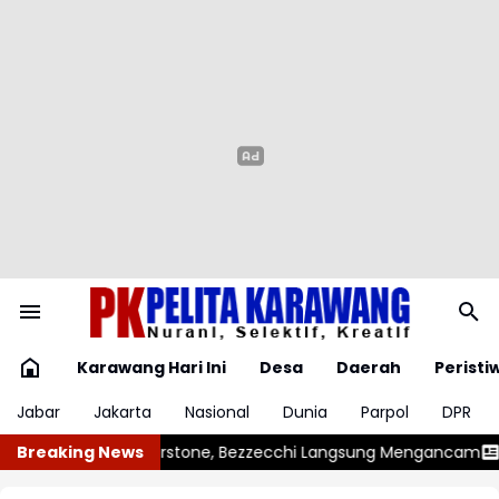
Karawang Hari Ini
Desa
Daerah
Peristi
Jabar
Jakarta
Nasional
Dunia
Parpol
DPR
zzecchi Langsung Mengancam
Breaking News
Vinicius Junior Resmi Perpanjang K