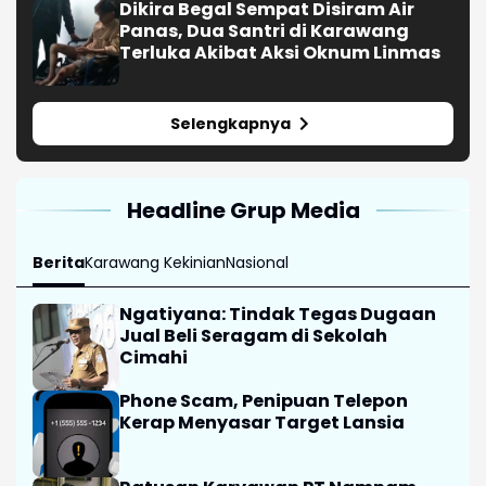
Dikira Begal Sempat Disiram Air
Panas, Dua Santri di Karawang
Terluka Akibat Aksi Oknum Linmas
Selengkapnya
Headline Grup Media
Berita
Karawang Kekinian
Nasional
Ngatiyana: Tindak Tegas Dugaan
Jual Beli Seragam di Sekolah
Cimahi
Phone Scam, Penipuan Telepon
Kerap Menyasar Target Lansia