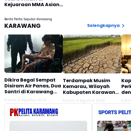
Semifinal AFF 2026
Kejuaraan MMA Asian
Championship 2026
Berita Pelita Seputar Karawang
KARAWANG
Selengkapnya
Dikira Begal Sempat
Terdampak Musim
Kap
Disiram Air Panas, Dua
Kemarau, Wilayah
Per
Santri di Karawang
Kabupaten Karawang
den
Terluka Akibat Aksi
Kekeringan Makin
Mel
Kamis, 6 Agustus 2026
Kamis, 6 Agustus 2026
Kami
Oknum Linmas
Meluas
Ber