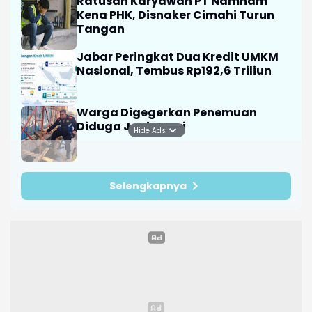
Ratusan Karyawan PT Namnam
Kena PHK, Disnaker Cimahi Turun
Tangan
Jabar Peringkat Dua Kredit UMKM
Nasional, Tembus Rp192,6 Triliun
Warga Digegerkan Penemuan
Diduga Janin Bayi
Hide Ads
Selengkapnya