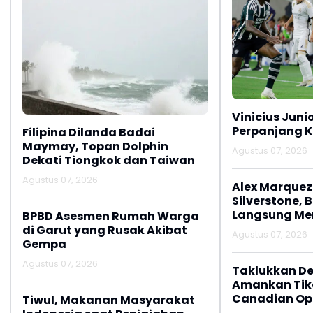
Vinicius Juni
Perpanjang K
Filipina Dilanda Badai
Maymay, Topan Dolphin
Agustus 07, 2026
Dekati Tiongkok dan Taiwan
Agustus 07, 2026
Alex Marquez 
Silverstone, 
Langsung M
BPBD Asesmen Rumah Warga
di Garut yang Rusak Akibat
Agustus 07, 2026
Gempa
Agustus 07, 2026
Taklukkan De
Amankan Tike
Canadian Op
Tiwul, Makanan Masyarakat