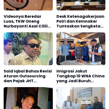
Videonya Beredar
Desk Ketenagakerjaan
Luas, TKW Oneng
Polri dan Kemnaker
Nurbayanti Asal Cililin
Tuntaskan Sengketa
Diduga Terlantar di
PHK 134 Pekerja
Mesir Selama 25 Tahun
Said Iqbal Bahas Revisi
Imigrasi Jakut
Aturan Outsourcing
Tangkap 10 WNA China
dan Pajak JHT
yang Jadi Buruh
Bersama Menaker
Bangunan