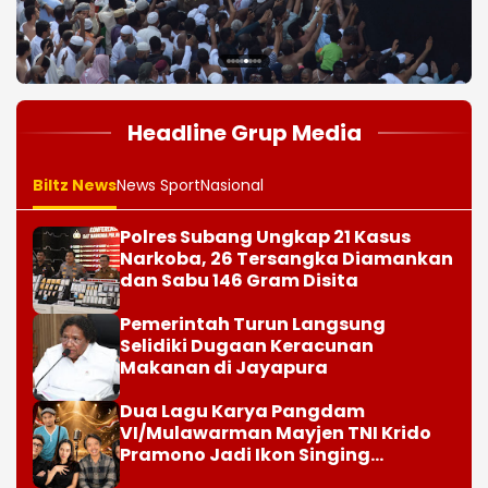
1
2
3
4
5
6
7
8
Headline Grup Media
Biltz News
News Sport
Nasional
Polres Subang Ungkap 21 Kasus
Narkoba, 26 Tersangka Diamankan
dan Sabu 146 Gram Disita
Pemerintah Turun Langsung
Selidiki Dugaan Keracunan
Makanan di Jayapura
Dua Lagu Karya Pangdam
VI/Mulawarman Mayjen TNI Krido
Pramono Jadi Ikon Singing
Competition HUT Ke-81 RI