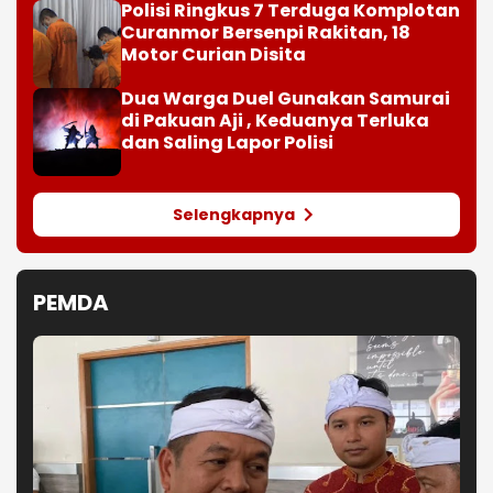
Polisi Ringkus 7 Terduga Komplotan
Curanmor Bersenpi Rakitan, 18
Motor Curian Disita
Dua Warga Duel Gunakan Samurai
di Pakuan Aji , Keduanya Terluka
dan Saling Lapor Polisi
Selengkapnya
PEMDA