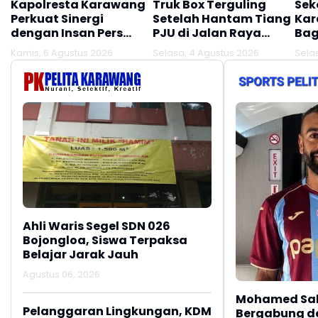
Kapolresta Karawang
Truk Box Terguling
Sek
Perkuat Sinergi
Setelah Hantam Tiang
Kar
dengan Insan Pers
PJU di Jalan Raya
Bag
Melalui Silaturahmi
Interchange
Kamis, 6 Agustus 2026
Selasa, 4 Agustus 2026
Sela
Bersama Media
Karawang Barat
Ahli Waris Segel SDN 026
Bojongloa, Siswa Terpaksa
Belajar Jarak Jauh
Agustus 06, 2026
Mohamed Sal
Pelanggaran Lingkungan, KDM
Bergabung d