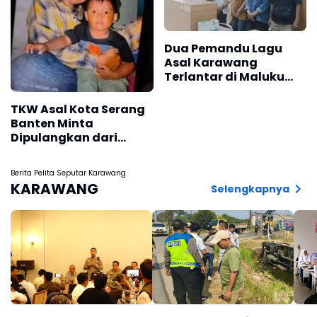
Dua Pemandu Lagu
Asal Karawang
Terlantar di Maluku
Tenggara, Begini
Ceritanya
TKW Asal Kota Serang
Banten Minta
Dipulangkan dari
Riyadh, Mengaku
Disekap Majikan
Berita Pelita Seputar Karawang
KARAWANG
Selengkapnya