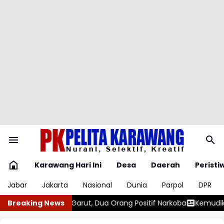
Karawang Hari Ini
Desa
Daerah
Peristi
Jabar
Jakarta
Nasional
Dunia
Parpol
DPR
a Orang Positif Narkoba
Breaking News
Kemudikan Kendaraannya dalam Keada