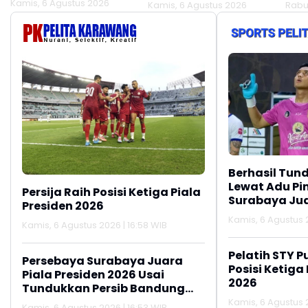
Kamis, 6 Agustus 2026
Kamis, 6 Agustus 2026
Rabu
Oknum Linmas
Meluas
Ber
Berhasil Tun
Lewat Adu Pin
Persija Raih Posisi Ketiga Piala
Surabaya Jua
Presiden 2026
2026
Kamis, 6 Agustus 2
Kamis, 6 Agustus 2026 | 16:58 WIB
Pelatih STY P
Persebaya Surabaya Juara
Posisi Ketiga
Piala Presiden 2026 Usai
2026
Tundukkan Persib Bandung
Lewat Adu Penalti
Kamis, 6 Agustus 2
Kamis, 6 Agustus 2026 | 16:53 WIB