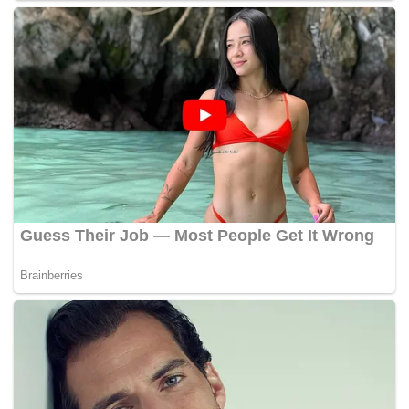
Berbeda dengan metode pembayaran cicilan yang mungkin
ditawarkan klub-klub Eropa, Al Qadsiah memiliki keunggulan
finansial untuk memberikan pembayaran di muka dalam jumlah
besar.
Hal ini tentunya membuat negosiasi menjadi lebih kompleks.
Meskipun Gyokeres dikabarkan ingin tetap berkarir di Eropa,
tekanan dari tawaran menggiurkan dari pihak Saudi bisa saja
menggoyahkan niat tersebut.
Di tengah gejolak pasar transfer musim panas ini, keputusan akhir
tentang masa depan Viktor Gyokeres masih menjadi tanda tanya
besar.