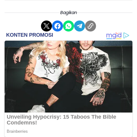
Bagikan
Sejak bergabung dengan Sporting, Gyokeres tidak pernah
mengecewakan penggemar.
Di musim berjalan, ia berhasil menyamakan jumlah gol dengan
musim sebelumnya, yakni mencetak 43 gol dalam 43
pertandingan.
Konsistensinya di lapangan menjadi bukti bahwa ia adalah salah
satu striker paling produktif di Eropa.
Setiap aksi dan kemampuannya dalam mengakhiri peluang selalu
mengundang decak kagum dari para pengamat sepak bola.
Kehadiran Al Qadsiah di dalam perebutan Gyokeres memberikan
tantangan tersendiri bagi Arsenal dan Manchester United.