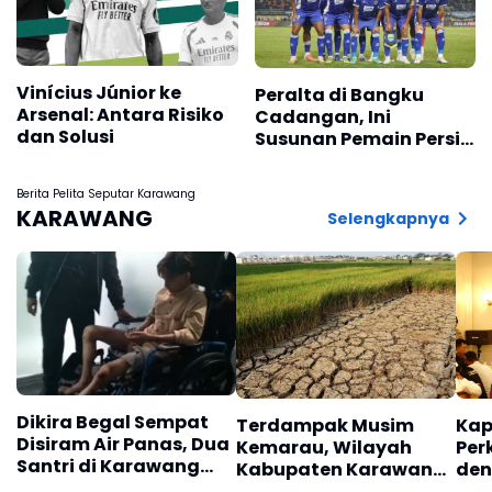
Vinícius Júnior ke
Peralta di Bangku
Arsenal: Antara Risiko
Cadangan, Ini
dan Solusi
Susunan Pemain Persib
Versus Persija
Berita Pelita Seputar Karawang
KARAWANG
Selengkapnya
Dikira Begal Sempat
Terdampak Musim
Kap
Disiram Air Panas, Dua
Kemarau, Wilayah
Per
Santri di Karawang
Kabupaten Karawang
den
Terluka Akibat Aksi
Kekeringan Makin
Mel