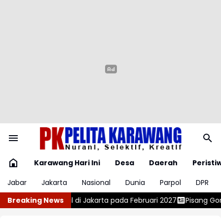
Karawang Hari Ini
Desa
Daerah
Peristi
Jabar
Jakarta
Nasional
Dunia
Parpol
DPR
 Februari 2027
Breaking News
Pisang Goreng Sambal Roa, Gurih Pedas Mengg