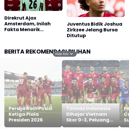
Direkrut Ajax
Amsterdam, Inilah
Juventus Bidik Joshua
Fakta Menarik
Zirkzee Jelang Bursa
Maarten Paes
Ditutup
BERITA REKOMENDASI PILIHAN
Hide Ads
Persija Raih Posisi
Timnas Indonesia
P
Ketiga Piala
Dihajar Vietnam
C
Presiden 2026
Skor 0-3, Peluang
S
Lolos Semifinal
Pe