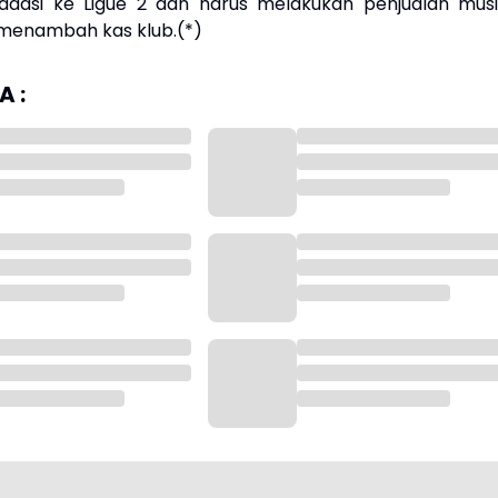
radasi ke Ligue 2 dan harus melakukan penjualan mus
menambah kas klub.(*)
 :