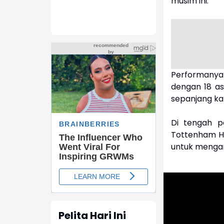
musim ini.
Performany
dengan 18 ass
sepanjang kar
Di tengah pe
Tottenham Ho
untuk menga
Pelita Hari Ini