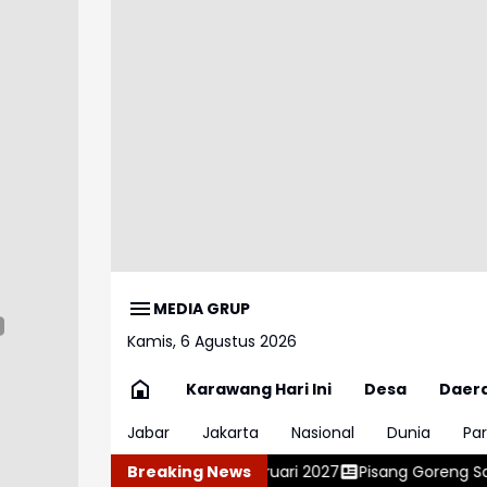
MEDIA GRUP
Kamis, 6 Agustus 2026
Karawang Hari Ini
Desa
Daer
Jabar
Jakarta
Nasional
Dunia
Par
karta pada Februari 2027
Breaking News
Pisang Goreng Sambal Roa, Gurih P