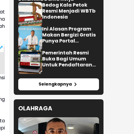
Bedog Kala Petok
Resmi Menjadi WBTb
at
Indonesia
ma
ah
Ini Alasan Program
Makan Bergizi Gratis
Punya Portal
Pengaduan untuk
SPPG
Pemerintah Resmi
Buka Bagi Umum
Untuk Pendaftaran
Upacara HUT ke-81 RI
si
Selengkapnya
ng
OLAHRAGA
ta
pi