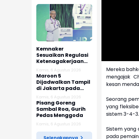
Kemnaker
Sesuaikan Regulasi
Ketenagakerjaan
Hadapi Dinamika
Mereka bahka
Kamis, 6 Agustus 2026
Dunia Kerja
Maroon 5
mengajak Ch
Dijadwalkan Tampil
kesan menda
di Jakarta pada
Februari 2027
Kamis, 6 Agustus 2026
Seorang pema
Pisang Goreng
yang fleksib
Sambal Roa, Gurih
sistem 3-4-3
Pedas Menggoda
Kamis, 6 Agustus 2026
Sistem yang
pada pemain 
Selengkapnya