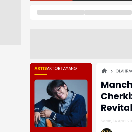
ARTIS
AKTOR
TAYANG
OLAHRA
Manche
Cherki
Revita
Senin, 14 April 2