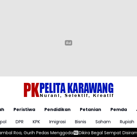
ah
Peristiwa
Pendidikan
Petanian
Pemda
pol
DPR
KPK
Imigrasi
Bisnis
Saham
Rupiah
edas Menggoda
Dikira Begal Sempat Disiram Air Panas, Dua San