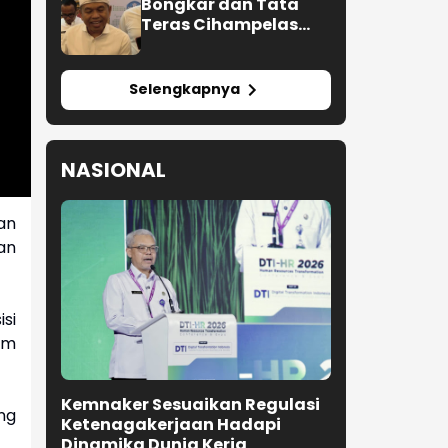
Bongkar dan Tata
Teras Cihampelas
Beres Oktober 2026
Selengkapnya
NASIONAL
an
an
si
am
Kemnaker Sesuaikan Regulasi
ng
Ketenagakerjaan Hadapi
Dinamika Dunia Kerja