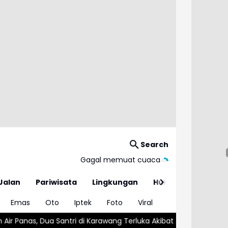
Search
Gagal memuat cuaca
Jalan
Pariwisata
Lingkungan
Hukum
Emas
Oto
Iptek
Foto
Viral
tri di Karawang Terluka Akibat Aksi Oknum Linmas
KAI Bandung