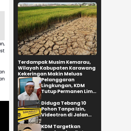
n,
st
Terdampak Musim Kemarau,
Wilayah Kabupaten Karawang
an
Kekeringan Makin Meluas
an
Pelanggaran
Lingkungan, KDM
Tutup Permanen Lima
Tambang Batu Kapur
di Cipatat
Diduga Tebang 10
Pohon Tanpa Izin,
Videotron di Jalan
R.E. Martadinata
Bandung Disegel
KDM Targetkan