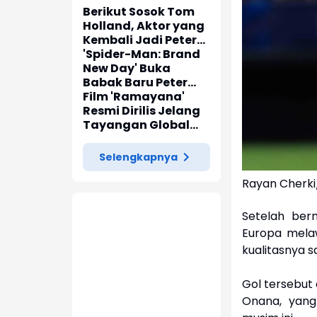
Berikut Sosok Tom
Holland, Aktor yang
Kembali Jadi Peter
Parker di 'Spider-
'Spider-Man: Brand
Man: Brand New Day'
New Day' Buka
Babak Baru Peter
Parker di Marvel
Film 'Ramayana'
Cinematic Universe
Resmi Dirilis Jelang
Tayangan Global
pada November
2026
Selengkapnya
Rayan Cherk
Setelah ber
Europa mela
kualitasnya 
Gol tersebut 
Onana, yang