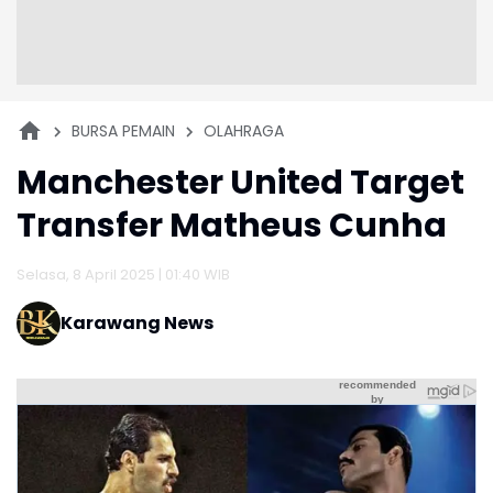
BURSA PEMAIN
OLAHRAGA
Manchester United Target
Transfer Matheus Cunha
Selasa, 8 April 2025 | 01:40 WIB
Karawang News