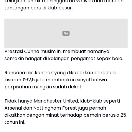
keinginan untuk meninggalkan Wolves dan mencari
tantangan baru di klub besar.
Prestasi Cunha musim ini membuat namanya
semakin hangat di kalangan pengamat sepak bola.
Rencana rilis kontrak yang dikabarkan berada di
kisaran £62,5 juta memberikan sinyal bahwa
perpisahan mungkin sudah dekat.
Tidak hanya Manchester United, klub-klub seperti
Arsenal dan Nottingham Forest juga pernah
dikaitkan dengan minat terhadap pemain berusia 25
tahun ini.