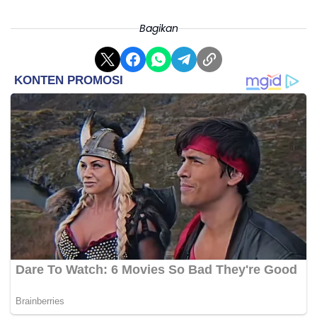
Bagikan
“Karena jarak yang terlalu dekat, tabrakan pun tak
dapat dihindarkan. Pengendara motor, yakni RAR,
mengalami cedera kepala berat dan meninggal
dunia,” ujarnya.
Korban lainnya yakni MWC sebagai pembonceng
mengalami cedera kepala sedang dan dilarikan ke
RS Panembahan Senopati. Sementara pengemudi
mobil yakni AS (64) warga Banguntapan, Bantul
menderita patah tulang pergelangan tangan. (*)