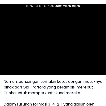
Namun, persaingan semakin ketat dengan masuknya
pihak dari Old Trafford yang berambisi merebut
Cunha untuk memperkuat skuad mereka.
Dalam susunan formasi 3-4-2-1 yang diasuh oleh