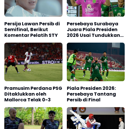
Persija Lawan Persib di
Persebaya Surabaya
Semifinal, Berikut
Juara Piala Presiden
Komentar Pelatih STY
2026 Usai Tundukkan
Persib Bandung Lewat
Adu Penalti
Pramusim Perdana PSG
Piala Presiden 2026:
Ditaklukkan oleh
Persebaya Tantang
Mallorca Telak 0-3
Persib di Final