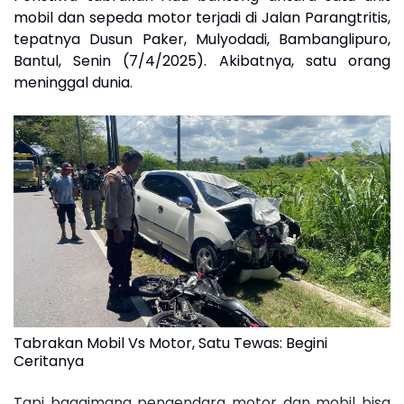
mobil dan sepeda motor terjadi di Jalan Parangtritis,
tepatnya Dusun Paker, Mulyodadi, Bambanglipuro,
Bantul, Senin (7/4/2025). Akibatnya, satu orang
meninggal dunia.
Tabrakan Mobil Vs Motor, Satu Tewas: Begini
Ceritanya
Tapi bagaimana pengendara motor dan mobil bisa