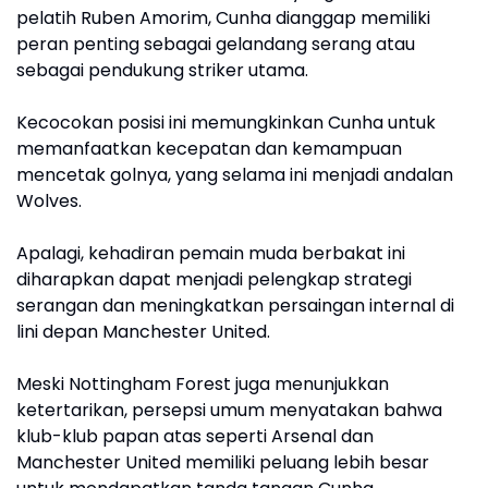
pelatih Ruben Amorim, Cunha dianggap memiliki
peran penting sebagai gelandang serang atau
sebagai pendukung striker utama.
Kecocokan posisi ini memungkinkan Cunha untuk
memanfaatkan kecepatan dan kemampuan
mencetak golnya, yang selama ini menjadi andalan
Wolves.
Apalagi, kehadiran pemain muda berbakat ini
diharapkan dapat menjadi pelengkap strategi
serangan dan meningkatkan persaingan internal di
lini depan Manchester United.
Meski Nottingham Forest juga menunjukkan
ketertarikan, persepsi umum menyatakan bahwa
klub-klub papan atas seperti Arsenal dan
Manchester United memiliki peluang lebih besar