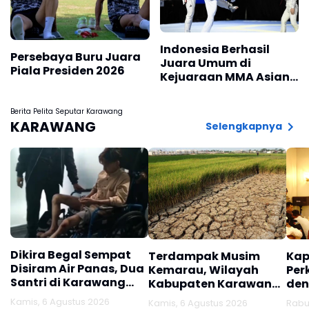
Indonesia Berhasil
Persebaya Buru Juara
Juara Umum di
Piala Presiden 2026
Kejuaraan MMA Asian
Championship 2026
Berita Pelita Seputar Karawang
KARAWANG
Selengkapnya
Dikira Begal Sempat
Terdampak Musim
Kap
Disiram Air Panas, Dua
Kemarau, Wilayah
Per
Santri di Karawang
Kabupaten Karawang
den
Terluka Akibat Aksi
Kekeringan Makin
Mel
Kamis, 6 Agustus 2026
Kamis, 6 Agustus 2026
Rabu