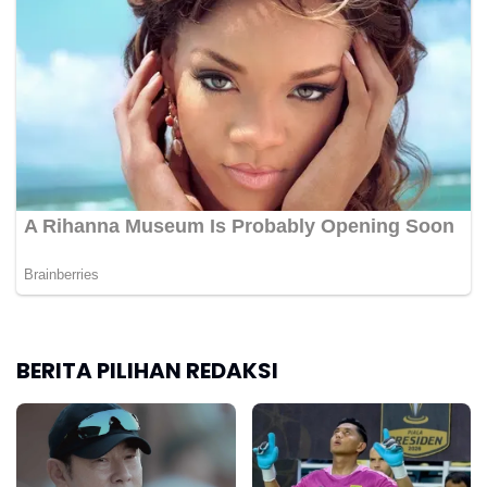
BERITA PILIHAN REDAKSI