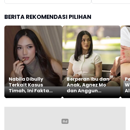
BERITA REKOMENDASI PILIHAN
Nabila Dibully
Berperan Ibu dan
P
Terkait Kasus
Anak, Agnez Mo
W
Timah, Ini Fakta
dan Anggun
A
Hukumnya
Bintangi Serial
R
Hollywood 'Reacher
Season 4'