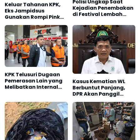
Polisi Ungkap Saat
Keluar Tahanan KPK,
Kejadian Penembakan
Eks Jampidsus
di Festival Lembah
Gunakan Rompi Pink
Baliem, Wamenpar Tak
dan Diborgol
Berada di Lokasi
KPK Telusuri Dugaan
Pemerasan Lain yang
Kasus Kematian WL
Melibatkan Internal
Berbuntut Panjang,
KPK
DPR Akan Panggil
Polda Sumut dan
Keluarga Korban