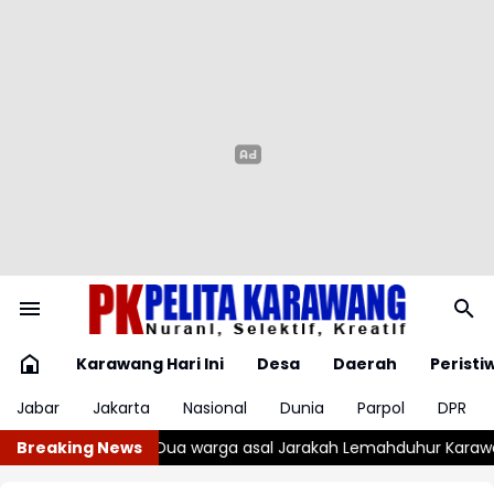
Karawang Hari Ini
Desa
Daerah
Peristi
Jabar
Jakarta
Nasional
Dunia
Parpol
DPR
 Lemahduhur Karawang Diringkus Polisi Akibat Edarkan Ratusan 
Breaking News