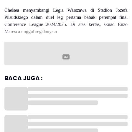
Chelsea menyambangi Legia Warszawa di Stadion Jozefa
Pilsudskiego dalam duel leg pertama babak perempat final
Conference League 2024/2025. Di atas kertas, skuad Enzo
Maresca unggul segalanya.a
Read more
Kali ini Chelsea tampil dominan sejak menit pertama, meski
BACA JUGA :
babak pertama berakhir imbang 0-0. Enzo Maresca melakukan
rotasi seperti biasanya untuk Conference League.