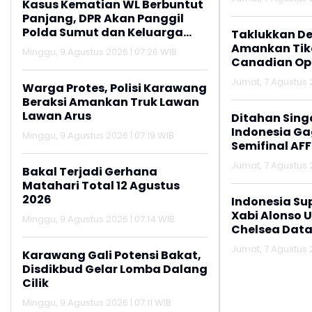
Kasus Kematian WL Berbuntut
Panjang, DPR Akan Panggil
Polda Sumut dan Keluarga
Taklukkan De
Korban
Amankan Tike
Minggu, 9 Agustus 2026 | 07:26 WIB
Canadian Op
Jumat, 7 Agustus 2
Warga Protes, Polisi Karawang
Beraksi Amankan Truk Lawan
Lawan Arus
Ditahan Sing
Indonesia Gag
Minggu, 9 Agustus 2026 | 07:19 WIB
Semifinal AFF
Jumat, 7 Agustus 2
Bakal Terjadi Gerhana
Matahari Total 12 Agustus
2026
Indonesia Su
Xabi Alonso 
Minggu, 9 Agustus 2026 | 07:14 WIB
Chelsea Data
Jumat, 7 Agustus 2
Karawang Gali Potensi Bakat,
Disdikbud Gelar Lomba Dalang
Cilik
Minggu, 9 Agustus 2026 | 07:11 WIB