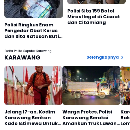
Polisi Sita 159 Botol
Miras Ilegal di Cisaat
dan Citamiang
Polisi Ringkus Enam
Pengedar Obat Keras
dan Sita Ratusan Butir
Tramadol
Berita Pelita Seputar Karawang
KARAWANG
Selengkapnya
Jelang 17-an, Kodim
Warga Protes, Polisi
Kar
Karawang Berikan
Karawang Beraksi
Bak
Kado Istimewa Untuk
Amankan Truk Lawan
Lom
Warga Desa Kalijati
Lawan Arus