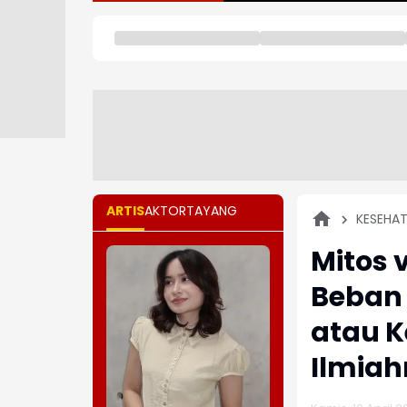
ARTIS
AKTOR
TAYANG
KESEHA
Mitos 
Beban 
atau K
Ilmiah