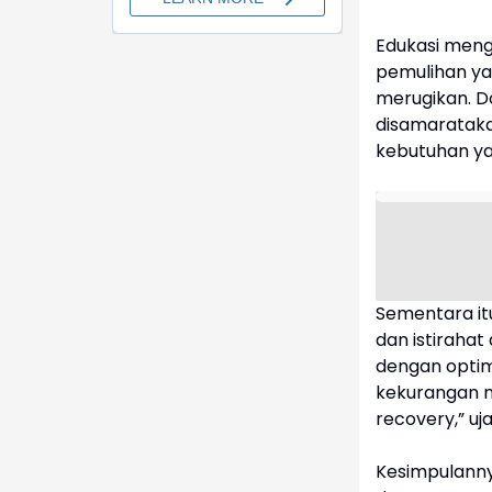
Edukasi meng
pemulihan ya
merugikan. D
disamarataka
kebutuhan y
Sementara it
dan istirahat
dengan optim
kekurangan n
recovery,” uja
Kesimpulanny