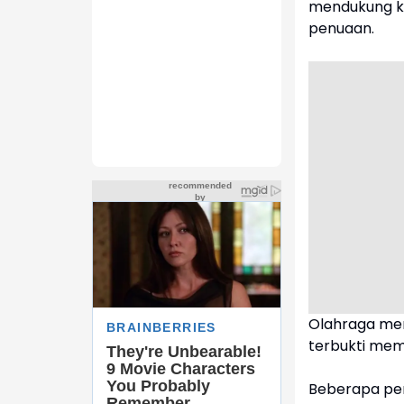
mendukung k
penuaan.
Olahraga mer
terbukti memb
Beberapa pene