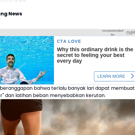
025 | 13:38 WIB
ng News
beranggapan bahwa terlalu banyak lari dapat membuat
or" dan latihan beban menyebabkan kerutan.