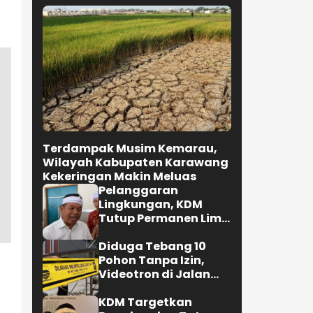
Terdampak Musim Kemarau,
Wilayah Kabupaten Karawang
Kekeringan Makin Meluas
Pelanggaran
Lingkungan, KDM
Tutup Permanen Lima
Tambang Batu Kapur
di Cipatat
Diduga Tebang 10
Pohon Tanpa Izin,
Videotron di Jalan
R.E. Martadinata
Bandung Disegel
KDM Targetkan