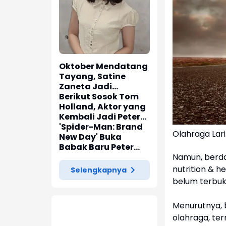
Oktober Mendatang
Tayang, Satine
Zaneta Jadi
Pemeran Utama Film
Berikut Sosok Tom
Siti Si Vampir
Holland, Aktor yang
Kembali Jadi Peter
Parker di 'Spider-
'Spider-Man: Brand
Olahraga Lari
Man: Brand New Day'
New Day' Buka
Babak Baru Peter
Namun, berda
Parker di Marvel
Cinematic Universe
nutrition & h
Selengkapnya
belum terbukt
Menurutnya, 
olahraga, ter