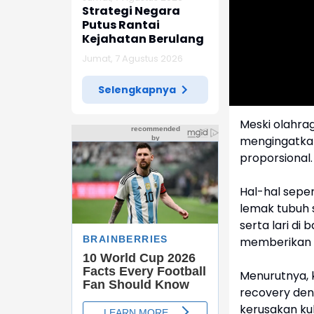
Strategi Negara
Putus Rantai
Kejahatan Berulang
Jumat, 7 Agustus 2026
Selengkapnya
Meski olahra
mengingatkan
proporsional
Hal-hal sepe
lemak tubuh 
serta lari d
memberikan e
Menurutnya, k
recovery den
kerusakan kuli