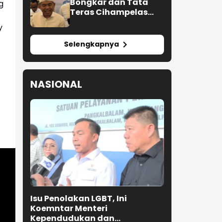
Bongkar dan Tata
g
Teras Cihampelas
Beres Oktober 2026
y
Selengkapnya
NASIONAL
Isu Penolakan LGBT, Ini
Koemntar Menteri
Kependudukan dan