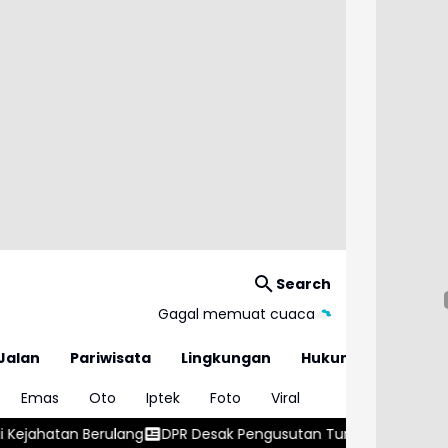
Search
Gagal memuat cuaca
Jalan
Pariwisata
Lingkungan
Hukum
Emas
Oto
Iptek
Foto
Viral
DPR Desak Pengusutan Tuntas Temuan Ratusan Senjata di Se