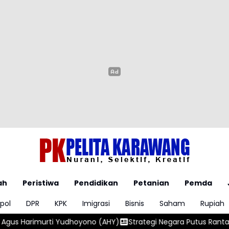
ah
Peristiwa
Pendidikan
Petanian
Pemda
pol
DPR
KPK
Imigrasi
Bisnis
Saham
Rupiah
hoyono (AHY)
Strategi Negara Putus Rantai Kejahatan Berulang