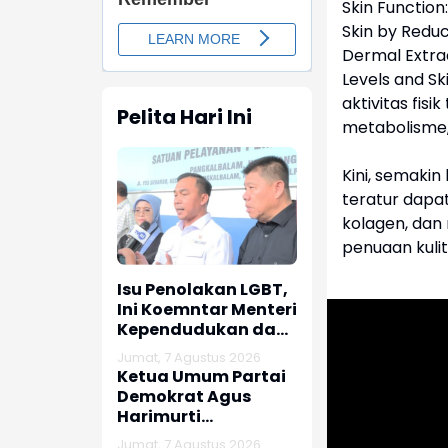
Skin Function
Skin by Redu
Dermal Extrac
Levels and Sk
aktivitas fis
Pelita Hari Ini
metabolisme, 
Kini, semaki
teratur dapa
kolagen, da
penuaan kulit
Isu Penolakan LGBT,
Ini Koemntar Menteri
Kependudukan dan
Pembangunan
Jumat, 7 Agustus 2026
Keluarga
Ketua Umum Partai
Demokrat Agus
Harimurti
Yudhoyono (AHY)
Jumat, 7 Agustus 2026