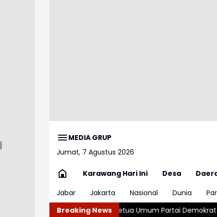
MEDIA GRUP
Jumat, 7 Agustus 2026
Karawang Hari Ini
Desa
Daer
Jabar
Jakarta
Nasional
Dunia
Par
n Keluarga
Ketua Umum Partai Demokrat Agus Harimurti Yud
Breaking News