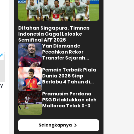
Ditahan Singapura, Timnas
Indonesia Gagal Lolos ke
Semifinal AFF 2026
Yan Diomande
Pecahkan Rekor
Transfer Sejarah
Sepak Bola Eropa
Pemain Terbaik Piala
Dunia 2026 Siap
Berlabu 4 Tahun di
ry
Barcelona
Pramusim Perdana
PSG Ditaklukkan oleh
Mallorca Telak 0-3
Selengkapnya