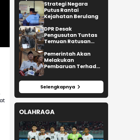
Pembangunan Keluarga
Strategi Negara
Putus Rantai
Kejahatan Berulang
DPR Desak
Pengusutan Tuntas
Temuan Ratusan
Senjata di Sekolah
Pemerintah Akan
Melakukan
Pembaruan Terhadap
Buku Ajar Nasional
Selengkapnya
,
at
OLAHRAGA