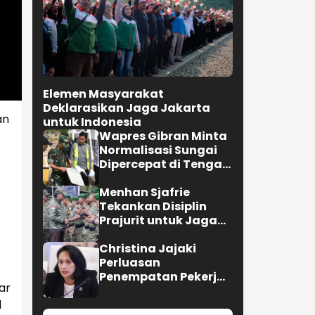
Elemen Masyarakat
Deklarasikan Jaga Jakarta
an
untuk Indonesia
Wapres Gibran Minta
Normalisasi Sungai
Dipercepat di Tengah
Pemulihan
Pascabencana
Menhan Sjafrie
Tekankan Disiplin
Prajurit untuk Jaga
Kepercayaan Rakyat
Christina Jajaki
Perluasan
Penempatan Pekerja
ar
Migran ke Republik
Ceko
l