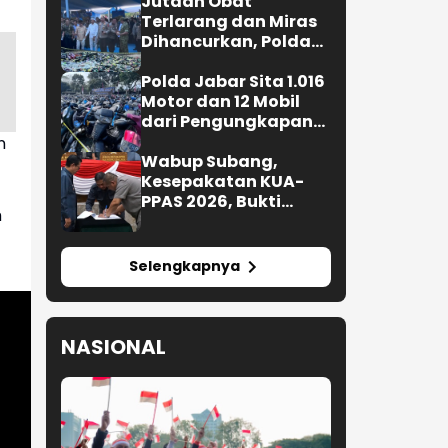
Jutaan Obat
Terlarang dan Miras
Dihancurkan, Polda
Jabar Tangkap 1.245
Tersangka
Polda Jabar Sita 1.016
Motor dan 12 Mobil
dari Pengungkapan
Kejahatan Jalanan
n
Wabup Subang,
Kesepakatan KUA-
PPAS 2026, Bukti
h
Sinergi Eksekutif-
Legislatif
Selengkapnya
NASIONAL