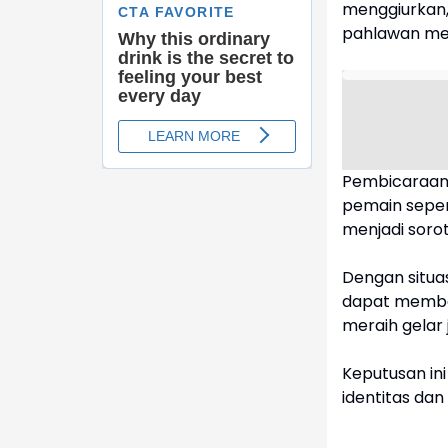
menggiurkan
pahlawan mer
Pembicaraan j
pemain sepert
menjadi soro
Dengan situas
dapat member
meraih gelar 
Keputusan in
identitas dan