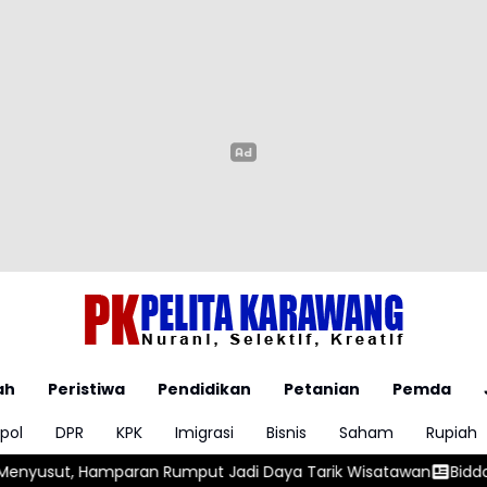
ah
Peristiwa
Pendidikan
Petanian
Pemda
pol
DPR
KPK
Imigrasi
Bisnis
Saham
Rupiah
di Daya Tarik Wisatawan
Biddokkes Polda Metro Jaya Siap Ta