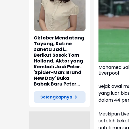
Oktober Mendatang
Tayang, Satine
Zaneta Jadi
Pemeran Utama Film
Berikut Sosok Tom
Siti Si Vampir
Holland, Aktor yang
Kembali Jadi Peter
Mohamed Sal
Parker di 'Spider-
'Spider-Man: Brand
Liverpool
Man: Brand New Day'
New Day' Buka
Babak Baru Peter
Sejak awal m
Parker di Marvel
yang luar bi
Cinematic Universe
Selengkapnya
dalam 44 pen
Meskipun Liv
setelah kekal
untuk menjua