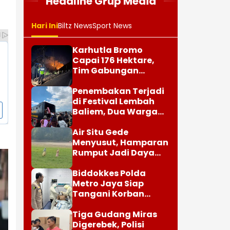
Headline Grup Media
Hari Ini
Biltz News
Sport News
Karhutla Bromo
Capai 176 Hektare,
Tim Gabungan
Perkuat Pemadaman
Penembakan Terjadi
di Festival Lembah
Baliem, Dua Warga
Luka
Air Situ Gede
Menyusut, Hamparan
Rumput Jadi Daya
Tarik Wisatawan
Biddokkes Polda
Metro Jaya Siap
Tangani Korban
Kebakaran Gedung
Bapenda
Tiga Gudang Miras
Digerebek, Polisi