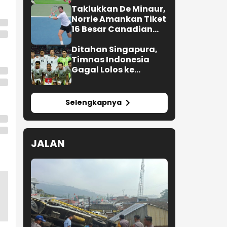
Taklukkan De Minaur,
Norrie Amankan Tiket
16 Besar Canadian
Open
Ditahan Singapura,
Timnas Indonesia
Gagal Lolos ke
Semifinal AFF 2026
Selengkapnya
JALAN