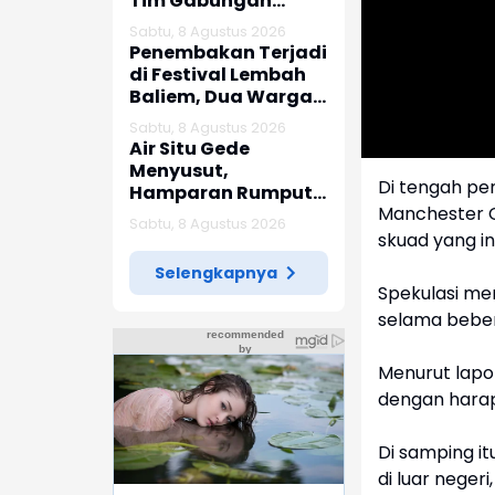
Tim Gabungan
Perkuat
Sabtu, 8 Agustus 2026
Pemadaman
Penembakan Terjadi
di Festival Lembah
Baliem, Dua Warga
Luka
Sabtu, 8 Agustus 2026
Air Situ Gede
Menyusut,
Di tengah per
Hamparan Rumput
Manchester Ci
Jadi Daya Tarik
Sabtu, 8 Agustus 2026
Wisatawan
skuad yang i
Selengkapnya
Spekulasi me
selama beber
Menurut lapo
dengan harap
Di samping i
di luar neger