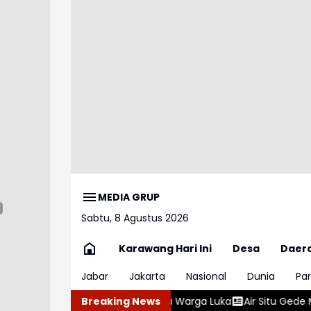
MEDIA GRUP
Sabtu, 8 Agustus 2026
Karawang Hari Ini
Desa
Daer
Jabar
Jakarta
Nasional
Dunia
Par
Dua Warga Luka
Breaking News
Air Situ Gede Menyusut, Hamparan Rumput Ja