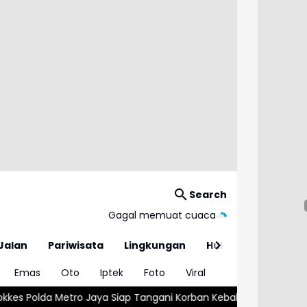
Search
Gagal memuat cuaca
Jalan
Pariwisata
Lingkungan
Hukum
Emas
Oto
Iptek
Foto
Viral
ngani Korban Kebakaran Gedung Bapenda
Tiga Gudang Miras Di