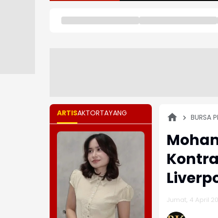
ARTIS
AKTOR
TAYANG
BURSA P
Moham
Kontr
Liverp
Jumat, 4 April 2