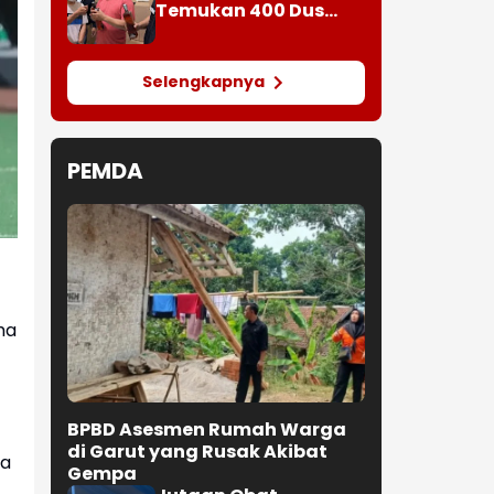
Temukan 400 Dus
dan 1.000 Botol
Kosong
Selengkapnya
PEMDA
ma
BPBD Asesmen Rumah Warga
di Garut yang Rusak Akibat
ka
Gempa