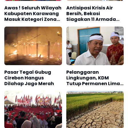
Awas ! Seluruh Wilayah
Antisipasi Krisis Air
Kabupaten Karawang
Bersih, Bekasi
Masuk Kategori Zona
Siagakan 11 Armada
Kuning Kebakaran
Water Trucking
Berdasarkan
Penyusunan RISPK
Pasar Tegal Gubug
Pelanggaran
Cirebon Hangus
Lingkungan, KDM
Dilahap Jago Merah
Tutup Permanen Lima
Tambang Batu Kapur
di Cipatat