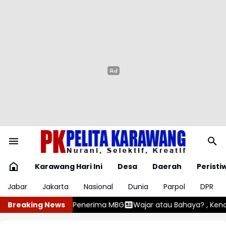
Karawang Hari Ini
Desa
Daerah
Peristi
Jabar
Jakarta
Nasional
Dunia
Parpol
DPR
BG
Breaking News
Wajar atau Bahaya? , Kenali 5 Penyebab Gumoh pada Bayi