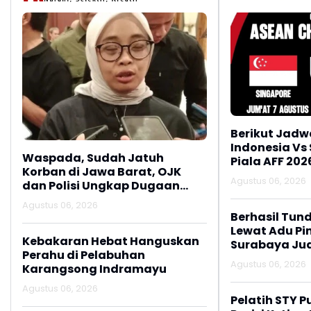
Berikut Jadw
Indonesia Vs
Waspada, Sudah Jatuh
Piala AFF 202
Korban di Jawa Barat, OJK
Agustus 06, 2026
dan Polisi Ungkap Dugaan
Penipuan Modus Titip Limit
Agustus 06, 2026
Paylater
Berhasil Tun
Lewat Adu Pin
Kebakaran Hebat Hanguskan
Surabaya Jua
Perahu di Pelabuhan
2026
Agustus 06, 2026
Karangsong Indramayu
Agustus 06, 2026
Pelatih STY P