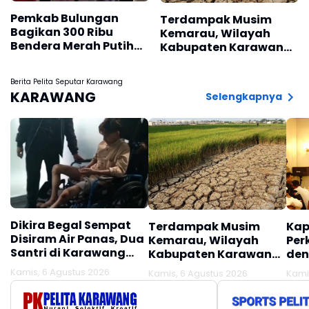
Pemkab Bulungan
Terdampak Musim
Bagikan 300 Ribu
Kemarau, Wilayah
Bendera Merah Putih
Kabupaten Karawang
Sambut HUT RI ke-81
Kekeringan Makin
Meluas
Berita Pelita Seputar Karawang
KARAWANG
Selengkapnya
Dikira Begal Sempat
Terdampak Musim
Kap
Disiram Air Panas, Dua
Kemarau, Wilayah
Per
Santri di Karawang
Kabupaten Karawang
den
Terluka Akibat Aksi
Kekeringan Makin
Mel
Kamis, 6 Agustus 2026
Kamis, 6 Agustus 2026
Kami
Oknum Linmas
Meluas
Ber