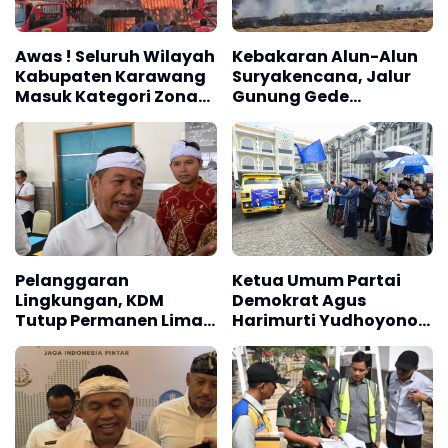
Awas ! Seluruh Wilayah
Kebakaran Alun-Alun
Kabupaten Karawang
Suryakencana, Jalur
Masuk Kategori Zona
Gunung Gede
Kuning Kebakaran
Pangrango Ditutup
Berdasarkan
Penyusunan RISPK
Pelanggaran
Ketua Umum Partai
Lingkungan, KDM
Demokrat Agus
Tutup Permanen Lima
Harimurti Yudhoyono
Tambang Batu Kapur
(AHY)
di Cipatat