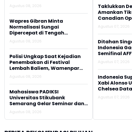
Agustus 08, 2026
Taklukkan De
Amankan Tike
Canadian Op
Wapres Gibran Minta
Normalisasi Sungai
Agustus 07, 2026
Dipercepat di Tengah
Pemulihan Pascabencana
Agustus 08, 2026
Ditahan Sing
Indonesia Gag
Semifinal AFF
Polisi Ungkap Saat Kejadian
Penembakan di Festival
Agustus 07, 2026
Lembah Baliem, Wamenpar
Tak Berada di Lokasi
Agustus 08, 2026
Indonesia Su
Xabi Alonso 
Chelsea Data
Mahasiswa PADIKSI
Universitas Stikubank
Agustus 07, 2026
Semarang Gelar Seminar dan
Baksos di Desa Pranten,
Agustus 08, 2026
Purwodadi