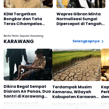
KDM Targetkan
Wapres Gibran Minta
Bongkar dan Tata
Normalisasi Sungai
Teras Cihampelas
Dipercepat di Tengah
Beres Oktober 2026
Pemulihan
Pascabencana
Berita Pelita Seputar Karawang
KARAWANG
Selengkapnya
Dikira Begal Sempat
Terdampak Musim
Kap
Disiram Air Panas, Dua
Kemarau, Wilayah
Per
Santri di Karawang
Kabupaten Karawang
den
Terluka Akibat Aksi
Kekeringan Makin
Mel
Kamis, 6 Agustus 2026
Kamis, 6 Agustus 2026
Kami
Oknum Linmas
Meluas
Ber