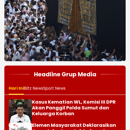
1
2
3
4
5
6
7
8
Headline Grup Media
Hari Ini
Biltz News
Sport News
Kasus Kematian WL, Komisi III DPR
Akan Panggil Polda Sumut dan
Keluarga Korban
Elemen Masyarakat Deklarasikan