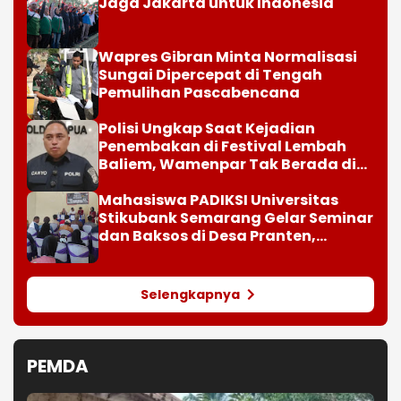
Jaga Jakarta untuk Indonesia
Wapres Gibran Minta Normalisasi
Sungai Dipercepat di Tengah
Pemulihan Pascabencana
Polisi Ungkap Saat Kejadian
Penembakan di Festival Lembah
Baliem, Wamenpar Tak Berada di
Lokasi
Mahasiswa PADIKSI Universitas
Stikubank Semarang Gelar Seminar
dan Baksos di Desa Pranten,
Purwodadi
Selengkapnya
PEMDA