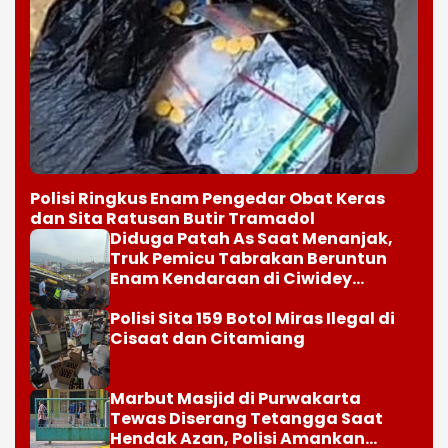
Polisi Ringkus Enam Pengedar Obat Keras
dan Sita Ratusan Butir Tramadol
Diduga Patah As Saat Menanjak,
Truk Pemicu Tabrakan Beruntun
Enam Kendaraan di Ciwidey
Diselidiki Polisi
Polisi Sita 159 Botol Miras Ilegal di
Cisaat dan Citamiang
Marbut Masjid di Purwakarta
Tewas Diserang Tetangga Saat
Hendak Azan, Polisi Amankan