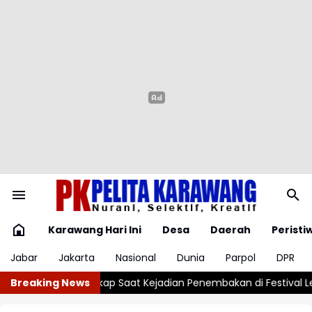
Karawang Hari Ini
Desa
Daerah
Peristi
Jabar
Jakarta
Nasional
Dunia
Parpol
DPR
adian Penembakan di Festival Lembah Baliem, Wamenpar Tak Bera
Breaking News