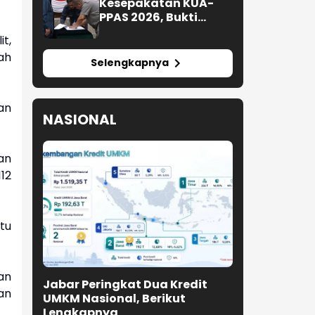
Kesepakatan KUA-
PPAS 2026, Bukti
Sinergi Eksekutif-
t,
Legislatif
ah
Selengkapnya
an
NASIONAL
an
12
tu
an
Jabar Peringkat Dua Kredit
an
UMKM Nasional, Berikut
Lengkapnya