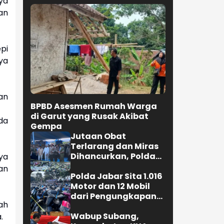
ya
an
pi
ya
an
BPBD Asesmen Rumah Warga
i.
di Garut yang Rusak Akibat
da
Gempa
Jutaan Obat
Terlarang dan Miras
Dihancurkan, Polda
ya
Jabar Tangkap 1.245
an
Tersangka
Polda Jabar Sita 1.016
Motor dan 12 Mobil
dari Pengungkapan
ah
Kejahatan Jalanan
Wabup Subang,
a.