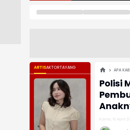
ARTIS
AKTOR
TAYANG
APA KAB
Polisi
Pembu
Anakny
Kamis, 10 April 20