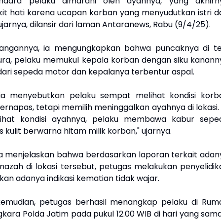
ndara pelaku dimarahi oleh ayahnya, yang akhirn
t hati karena ucapan korban yang menyudutkan istri d
jarnya, dilansir dari laman Antaranews, Rabu (9/4/25).
angannya, ia mengungkapkan bahwa puncaknya di te
ura, pelaku memukul kepala korban dengan siku kanann
 dari sepeda motor dan kepalanya terbentur aspal.
, ia menyebutkan pelaku sempat melihat kondisi korb
ernapas, tetapi memilih meninggalkan ayahnya di lokas
lihat kondisi ayahnya, pelaku membawa kabur sepe
s kulit berwarna hitam milik korban," ujarnya.
 ia menjelaskan bahwa berdasarkan laporan terkait adan
azah di lokasi tersebut, petugas melakukan penyelidik
n adanya indikasi kematian tidak wajar.
kemudian, petugas berhasil menangkap pelaku di Rum
gkara Polda Jatim pada pukul 12.00 WIB di hari yang sam