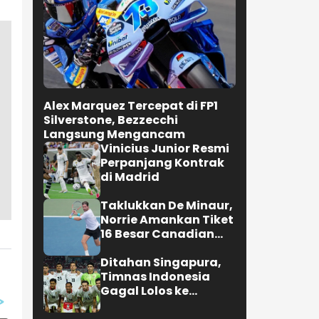
Alex Marquez Tercepat di FP1
Silverstone, Bezzecchi
Langsung Mengancam
Vinicius Junior Resmi
Perpanjang Kontrak
di Madrid
Taklukkan De Minaur,
Norrie Amankan Tiket
16 Besar Canadian
Open
Ditahan Singapura,
Timnas Indonesia
Gagal Lolos ke
Semifinal AFF 2026