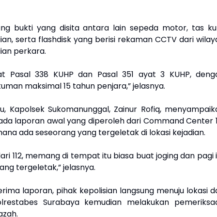
g bukti yang disita antara lain sepeda motor, tas kuli
an, serta flashdisk yang berisi rekaman CCTV dari wilay
dian perkara.
erat Pasal 338 KUHP dan Pasal 351 ayat 3 KUHP, deng
man maksimal 15 tahun penjara,” jelasnya.
u, Kapolsek Sukomanunggal, Zainur Rofiq, menyampaik
da laporan awal yang diperoleh dari Command Center 1
ana ada seseorang yang tergeletak di lokasi kejadian.
 112, memang di tempat itu biasa buat joging dan pagi i
ang tergeletak,” jelasnya.
rima laporan, pihak kepolisian langsung menuju lokasi d
Polrestabes Surabaya kemudian melakukan pemeriksa
nazah.