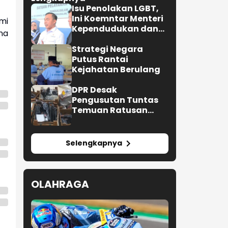
Isu Penolakan LGBT,
Ini Koemntar Menteri
mi
Kependudukan dan
na
Pembangunan
Keluarga
Strategi Negara
Putus Rantai
Kejahatan Berulang
DPR Desak
Pengusutan Tuntas
Temuan Ratusan
Senjata di Sekolah
Selengkapnya
OLAHRAGA