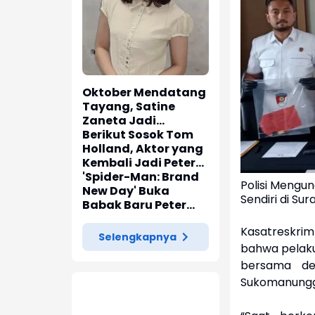
Oktober Mendatang
Tayang, Satine
Zaneta Jadi
Pemeran Utama Film
Berikut Sosok Tom
Siti Si Vampir
Holland, Aktor yang
Kembali Jadi Peter
Parker di 'Spider-
'Spider-Man: Brand
Polisi Mengu
Man: Brand New Day'
New Day' Buka
Sendiri di Su
Babak Baru Peter
Parker di Marvel
Kasatreskrim
Cinematic Universe
Selengkapnya
bahwa pelaku 
bersama de
Sukomanungga