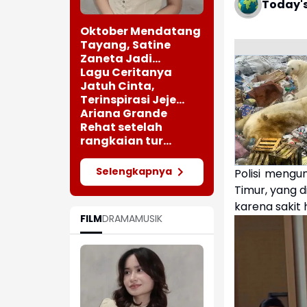
Today'
Oktober Mendatang
Tayang, Satine
Zaneta Jadi
Pemeran Utama Film
Lagu Ceritanya
Siti Si Vampir
Jatuh Cinta,
Terinspirasi Jeje
saat Bertemu
Ariana Grande
Perempuan Cantik
Rehat setelah
rangkaian tur
"Eternal Sunshine"
Selengkapnya
Polisi meng
Timur, yang 
karena sakit 
FILM
DRAMA
MUSIK