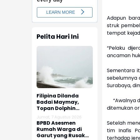
Adapun baran
struk pembeli
tempat keja
Pelita Hari Ini
“Pelaku dij
ancaman huku
Sementara it
sebelumnya a
Surabaya, dim
Filipina Dilanda
“Awalnya dari
Badai Maymay,
ditemukan or
Topan Dolphin
Dekati Tiongkok dan
Jumat, 7 Agustus 2026
Taiwan
Setelah mene
BPBD Asesmen
Rumah Warga di
tim Inafis 
Garut yang Rusak
terhadap je