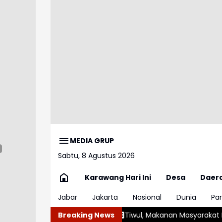
MEDIA GRUP
Sabtu, 8 Agustus 2026
Karawang Hari Ini
Desa
Daer
Jabar
Jakarta
Nasional
Dunia
Par
kibat Gempa
Tiwul, Makanan Masyarakat Indonesia saat Penja
Breaking News