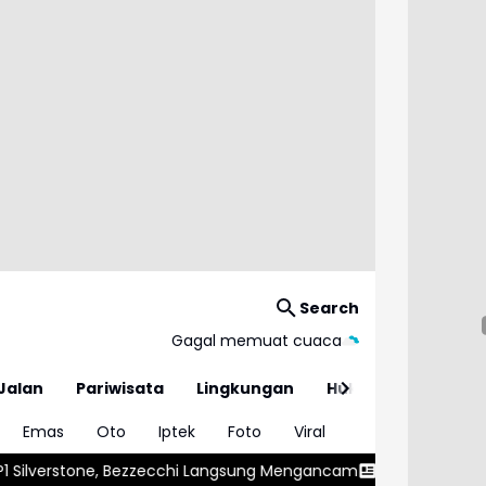
Search
Gagal memuat cuaca
Jalan
Pariwisata
Lingkungan
Hukum
Emas
Oto
Iptek
Foto
Viral
zecchi Langsung Mengancam
Vinicius Junior Resmi Perpanjang Ko