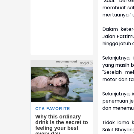
“Saat berke
membuat saki
mertuanya,” u
Dalam keter
Jalan Pattim
hingga jatuh
Selanjutnya
yang masih b
"Setelah me
motor dan ta
Selanjutnya,
penemuan jen
dan menemuka
Tidak lama 
Sakit Bhayan