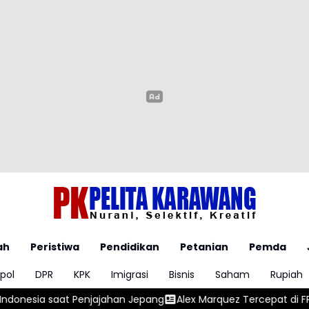
ah
Peristiwa
Pendidikan
Petanian
Pemda
pol
DPR
KPK
Imigrasi
Bisnis
Saham
Rupiah
jahan Jepang
Alex Marquez Tercepat di FP1 Silverstone, Bez