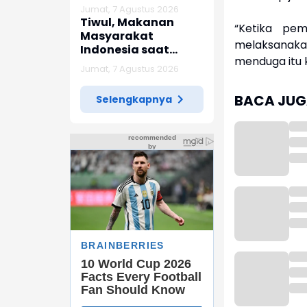
Akibat Gempa
Jumat, 7 Agustus 2026
Tiwul, Makanan
“Ketika pem
Masyarakat
melaksanak
Indonesia saat
menduga itu 
Penjajahan Jepang
Jumat, 7 Agustus 2026
BACA JUGA
Selengkapnya