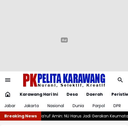
Karawang Hari Ini
Desa
Daerah
Peristi
Jabar
Jakarta
Nasional
Dunia
Parpol
DPR
Amin: NU Harus Jadi Gerakan Keumatan, Kebangsaan, dan Kema
Breaking News