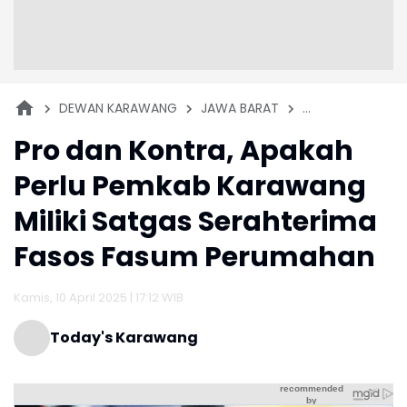
DEWAN KARAWANG
JAWA BARAT
KARAWANG
P
Pro dan Kontra, Apakah
Perlu Pemkab Karawang
Miliki Satgas Serahterima
Fasos Fasum Perumahan
Kamis, 10 April 2025 | 17:12 WIB
Today's Karawang