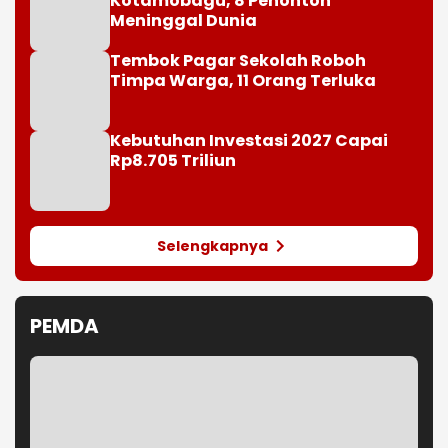
Kotamobagu, 8 Penonton
Meninggal Dunia
Tembok Pagar Sekolah Roboh
Timpa Warga, 11 Orang Terluka
Kebutuhan Investasi 2027 Capai
Rp8.705 Triliun
Selengkapnya
PEMDA