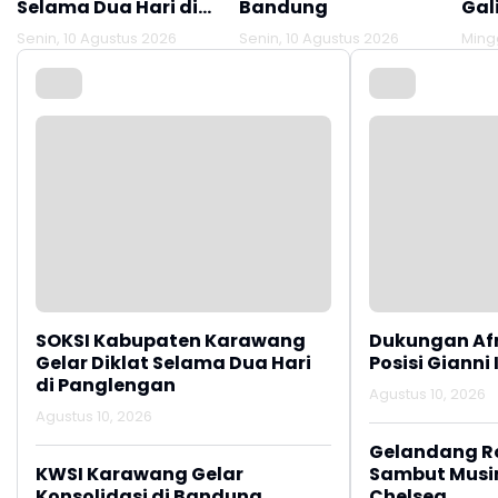
Selama Dua Hari di
Bandung
Gal
Panglengan
Des
Senin, 10 Agustus 2026
Senin, 10 Agustus 2026
Ming
Tir
Lok
SOKSI Kabupaten Karawang
Dukungan Af
Gelar Diklat Selama Dua Hari
Posisi Gianni 
di Panglengan
Agustus 10, 2026
Agustus 10, 2026
Gelandang R
KWSI Karawang Gelar
Sambut Musi
Konsolidasi di Bandung
Chelsea