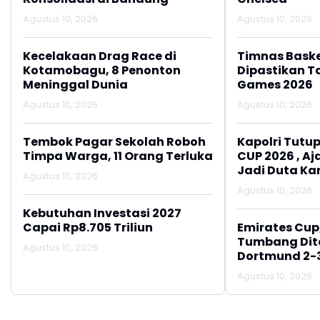
Agustus 10, 2026
Agustus 10, 2026
Kecelakaan Drag Race di
Timnas Baske
Kotamobagu, 8 Penonton
Dipastikan Ta
Meninggal Dunia
Games 2026
Agustus 10, 2026
Agustus 10, 2026
Tembok Pagar Sekolah Roboh
Kapolri Tutup
Timpa Warga, 11 Orang Terluka
CUP 2026 , A
Jadi Duta K
Agustus 10, 2026
Aktif Lapork
Agustus 10, 2026
110
Kebutuhan Investasi 2027
Capai Rp8.705 Triliun
Emirates Cup
Tumbang Dit
Agustus 10, 2026
Dortmund 2-
Agustus 10, 2026