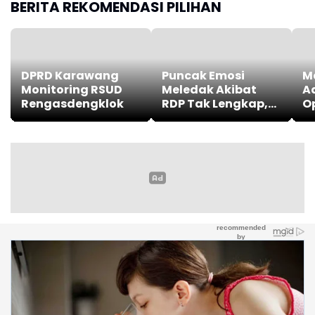
BERITA REKOMENDASI PILIHAN
DPRD Karawang
Puncak Emosi
M
Monitoring RSUD
Meledak Akibat
A
Rengasdengklok
RDP Tak Lengkap,
O
Mahasiswa
C
Nyatakan Mosi
In
Tidak Percaya dan
Ci
Sempat Duduki
D
Kantor Bupati
Karawang