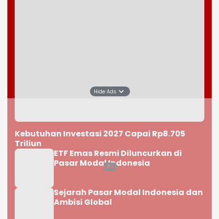
Hide Ads
Kebutuhan Investasi 2027 Capai Rp8.705
Triliun
ETF Emas Resmi Diluncurkan di
Pasar Modal Indonesia
Sejarah Pasar Modal Indonesia dan
Ambisi Global