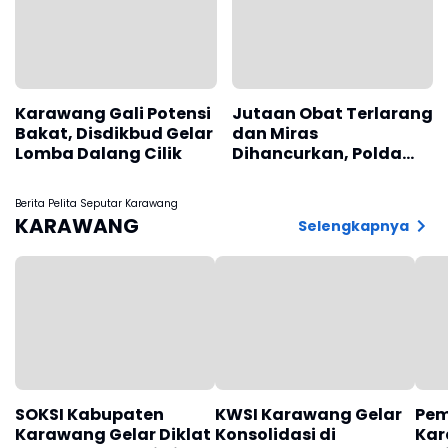
Karawang Gali Potensi
Jutaan Obat Terlarang
Bakat, Disdikbud Gelar
dan Miras
Lomba Dalang Cilik
Dihancurkan, Polda
Jabar Tangkap 1.245
Tersangka
Berita Pelita Seputar Karawang
KARAWANG
Selengkapnya
SOKSI Kabupaten
KWSI Karawang Gelar
Pem
Karawang Gelar Diklat
Konsolidasi di
Kar