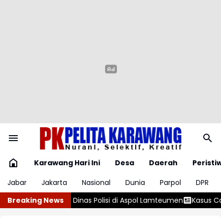
Karawang Hari Ini
Desa
Daerah
Peristi
Jabar
Jakarta
Nasional
Dunia
Parpol
DPR
ol Lamteumen
Breaking News
Kasus Campak 2026 Tembus 20 Ribu di 36 Provins