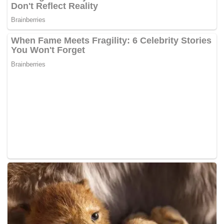
tuntunan. Masyarakat bisa bergembira sekaligus
mendapatkan nilai-nilai melalui seni budaya,” kata
Herman.
Ke depan, program ini akan digelar secara rutin
setiap hari Rabu dan dilaksanakan secara roadshow
ke seluruh kabupaten/kota di Jawa Barat hingga
Desember 2025.
“Kegiatan ini hanya simbolik seminggu sekali. Namun
prinsipnya, pemerintah harus hadir dan siap
memberikan layanan setiap saat, 24 jam sehari, tujuh
hari seminggu. Nganjang Ka Warga ini adalah
pemantik agar pelayanan publik terus meningkat,”