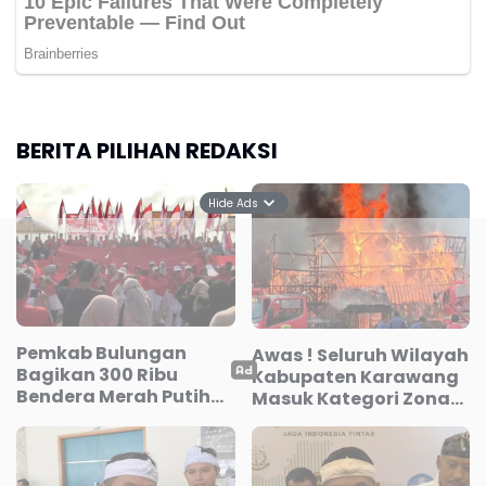
BERITA PILIHAN REDAKSI
Hide Ads
Pemkab Bulungan
Awas ! Seluruh Wilayah
Bagikan 300 Ribu
Kabupaten Karawang
Bendera Merah Putih
Masuk Kategori Zona
Sambut HUT RI ke-81
Kuning Kebakaran
Berdasarkan
Penyusunan RISPK