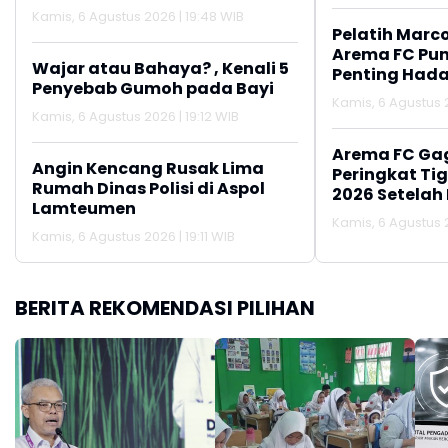
Penerima MBG
Kamis, 6 Agustus 2026 | 19:48 WIB
Pelatih Marc
Arema FC Pu
Wajar atau Bahaya? , Kenali 5
Penting Hada
Penyebab Gumoh pada Bayi
Kamis, 6 Agustus 2
Kamis, 6 Agustus 2026 | 19:12 WIB
Arema FC Ga
Angin Kencang Rusak Lima
Peringkat Tig
Rumah Dinas Polisi di Aspol
2026 Setelah 
Lamteumen
Persija Jakar
Kamis, 6 Agustus 2
Kamis, 6 Agustus 2026 | 19:11 WIB
BERITA REKOMENDASI PILIHAN