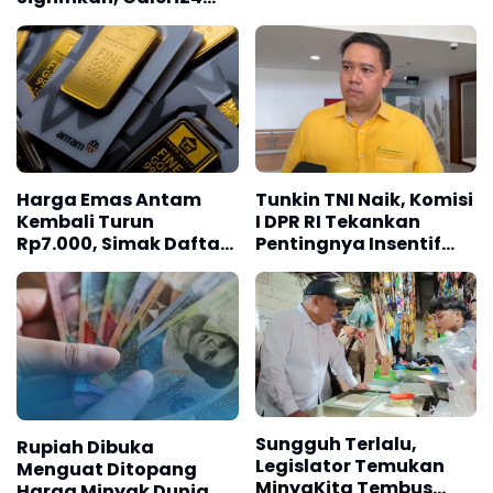
dan UBS Lanjutkan
Tren Positif
Harga Emas Antam
Tunkin TNI Naik, Komisi
Kembali Turun
I DPR RI Tekankan
Rp7.000, Simak Daftar
Pentingnya Insentif
Terbarunya
Bagi Kesejahteraan
Prajurit
Sungguh Terlalu,
Rupiah Dibuka
Legislator Temukan
Menguat Ditopang
MinyaKita Tembus
Harga Minyak Dunia