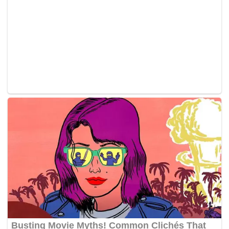
Program “Abdi Nagri Nganjang Ka Warga” tidak
hanya menghadirkan layanan publik di siang hari,
tetapi juga menyuguhkan hiburan budaya pada
malam harinya. Mulai pukul 20.00 hingga 00.00 WIB,
masyarakat disuguhi pagelaran wayang golek yang
menghadirkan empat dalang sekaligus, yakni Wawan
Dede Amung Sutarya, Dadan Sunandar Sunarya,
Iman Cecep Supriadi, dan Khanha Ade Kosasih
Sunarya. Penampilan mereka turut dimeriahkan oleh
komedian Sunda, Ohang.
“Hiburan ini bukan hanya sekadar tontonan, tapi juga