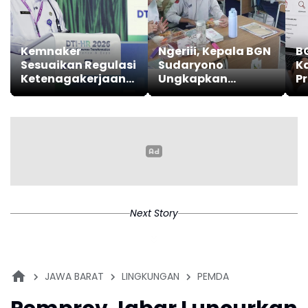
Kemnaker
Ngeriii, Kepala BGN
B
Sesuaikan Regulasi
Sudaryono
K
Ketenagakerjaan
Ungkapkan
P
Hadapi Dinamika
Diketemukan Ada 6
Dunia Kerja
Juta Data Ganda
Siswa Penerima
MBG
Next Story
JAWA BARAT
LINGKUNGAN
PEMDA