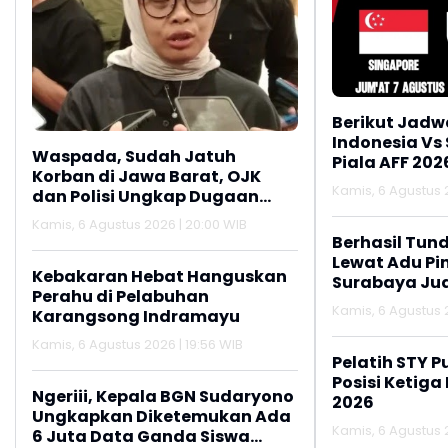
Berikut Jadw
Indonesia Vs
Waspada, Sudah Jatuh
Piala AFF 202
Korban di Jawa Barat, OJK
Kamis, 6 Agustus 2
dan Polisi Ungkap Dugaan
Penipuan Modus Titip Limit
Kamis, 6 Agustus 2026 | 20:00 WIB
Paylater
Berhasil Tun
Lewat Adu Pin
Kebakaran Hebat Hanguskan
Surabaya Jua
Perahu di Pelabuhan
2026
Kamis, 6 Agustus 2
Karangsong Indramayu
Kamis, 6 Agustus 2026 | 19:56 WIB
Pelatih STY P
Posisi Ketiga
Ngeriii, Kepala BGN Sudaryono
2026
Ungkapkan Diketemukan Ada
Kamis, 6 Agustus 2
6 Juta Data Ganda Siswa