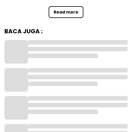
Read more
BACA JUGA :
Foto : Program Abdi Nagri Nganjang Ka Warga
Herman menyampaikan, program ini merupakan
inovasi kolaboratif antara Pemprov Jabar,
pemerintah kabupaten/kota, dan berbagai
pemangku kepentingan untuk mempermudah akses
layanan publik bagi masyarakat.
“Pemda Provinsi Jabar dan pemda kabupaten/kota