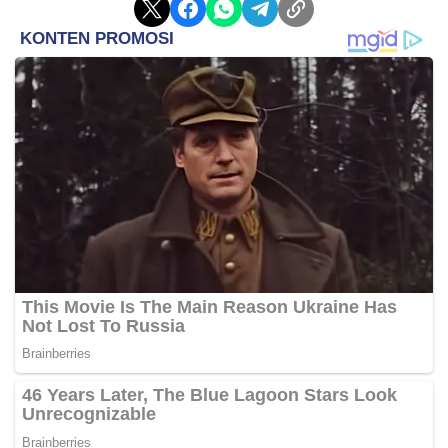
Layanan lainnya mencakup pendampingan bagi
lansia dan anak terlantar, layanan mobil kemasan,
perizinan sertifikat kelayakan pengolahan ikan,
pembagian bibit gratis, pembayaran Ziswaf,
khitanan massal, edukasi dan konsultasi KB,
pemeriksaan ibu hamil, hingga edukasi kebencanaan
berbasis permainan interaktif.
“Dalam kegiatan ini juga ada edukasi kebencanaan,
melalui permainan yang dirancang untuk
mengedukasi masyarakat agar tangguh
menghadapi bencana,” tambah Herman.