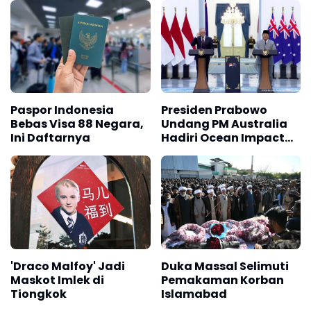
Bangsa
Paspor Indonesia
Presiden Prabowo
Bebas Visa 88 Negara,
Undang PM Australia
Ini Daftarnya
Hadiri Ocean Impact
Summit di Bali
'Draco Malfoy' Jadi
Duka Massal Selimuti
Maskot Imlek di
Pemakaman Korban
Tiongkok
Islamabad