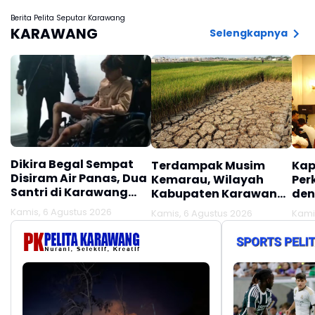
Berita Pelita Seputar Karawang
KARAWANG
Selengkapnya
Dikira Begal Sempat
Terdampak Musim
Kap
Disiram Air Panas, Dua
Kemarau, Wilayah
Per
Santri di Karawang
Kabupaten Karawang
den
Terluka Akibat Aksi
Kekeringan Makin
Mel
Kamis, 6 Agustus 2026
Kamis, 6 Agustus 2026
Kami
Oknum Linmas
Meluas
Ber