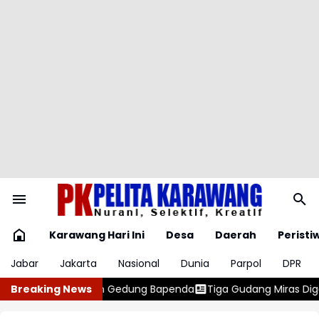
Karawang Hari Ini
Desa
Daerah
Peristi
Jabar
Jakarta
Nasional
Dunia
Parpol
DPR
Bapenda
Breaking News
Tiga Gudang Miras Digerebek, Polisi Temukan 400 Dus