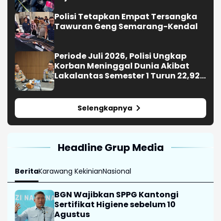
Polisi Tetapkan Empat Tersangka
Tawuran Geng Semarang-Kendal
Periode Juli 2026, Polisi Ungkap
Korban Meninggal Dunia Akibat
Lakalantas Semester 1 Turun 22,92
Persen
Selengkapnya
Headline Grup Media
Berita
Karawang Kekinian
Nasional
BGN Wajibkan SPPG Kantongi
Sertifikat Higiene sebelum 10
Agustus