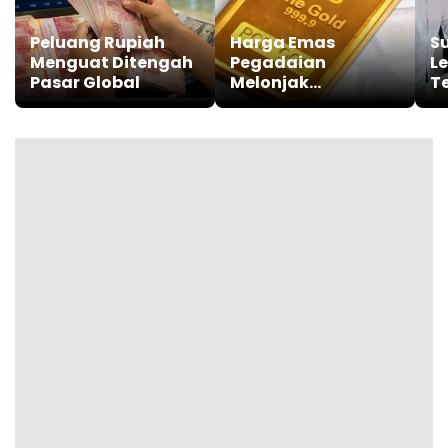
Peluang Rupiah
Harga Emas
S
Menguat Ditengah
Pegadaian
Le
Pasar Global
Melonjak
T
Signifikan, Galeri24
M
dan UBS Lanjutkan
Rp
Tren Positif
d