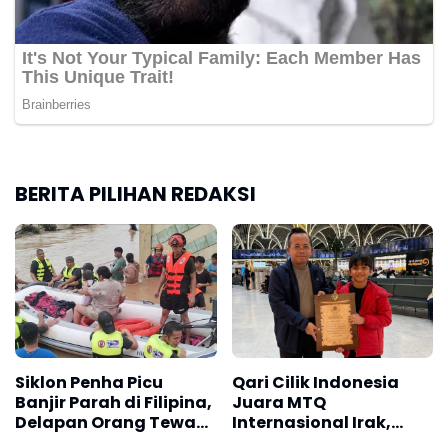
BERITA PILIHAN REDAKSI
Siklon Penha Picu
Qari Cilik Indonesia
Banjir Parah di Filipina,
Juara MTQ
Delapan Orang Tewas
Internasional Irak,
dan Ribuan Mengungsi
Harumkan Nama