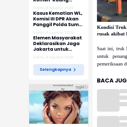
Jenazah Kosong’,
Sabtu, 8 Agustus 2026
Karier dr Beni di
Kasus Kematian WL,
RSUD Ruteng
Komisi III DPR Akan
Berakhir
Panggil Polda Sumut
Kondisi Truk
dan Keluarga
Sabtu, 8 Agustus 2026
rusak akibat 
Korban
Elemen Masyarakat
Deklarasikan Jaga
Saat ini, tru
Jakarta untuk
Indonesia
untuk penang
Sabtu, 8 Agustus 2026
pemeriksaan d
Selengkapnya
BACA JUGA