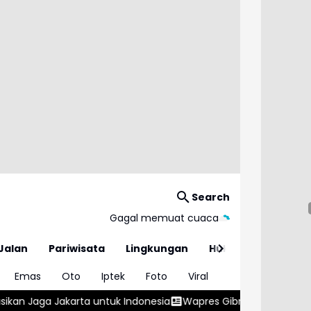
Search
Gagal memuat cuaca
Jalan
Pariwisata
Lingkungan
Hukum
Emas
Oto
Iptek
Foto
Viral
esia
Wapres Gibran Minta Normalisasi Sungai Dipercepat di 