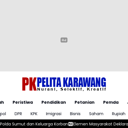
ah
Peristiwa
Pendidikan
Petanian
Pemda
pol
DPR
KPK
Imigrasi
Bisnis
Saham
Rupiah
ban
Elemen Masyarakat Deklarasikan Jaga Jakarta untuk Indon