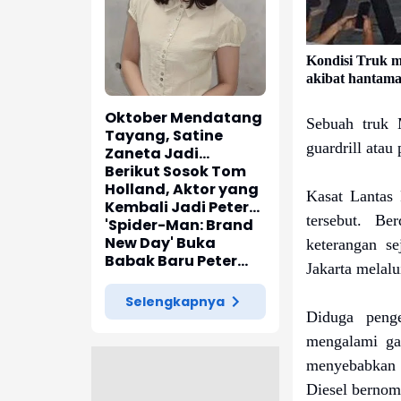
Kondisi Truk m
akibat hantama
Oktober Mendatang
Sebuah truk 
Tayang, Satine
guardrill atau
Zaneta Jadi
Pemeran Utama Film
Berikut Sosok Tom
Siti Si Vampir
Holland, Aktor yang
Kasat Lantas
Kembali Jadi Peter
tersebut. Be
Parker di 'Spider-
'Spider-Man: Brand
Man: Brand New Day'
New Day' Buka
keterangan se
Babak Baru Peter
Jakarta melalu
Parker di Marvel
Cinematic Universe
Selengkapnya
Diduga peng
mengalami gag
menyebabkan 
Diesel bernomo