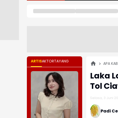
ARTIS
AKTOR
TAYANG
APA KAB
Laka L
Tol Ci
Selasa, 3 Juni 20
Padi Ce