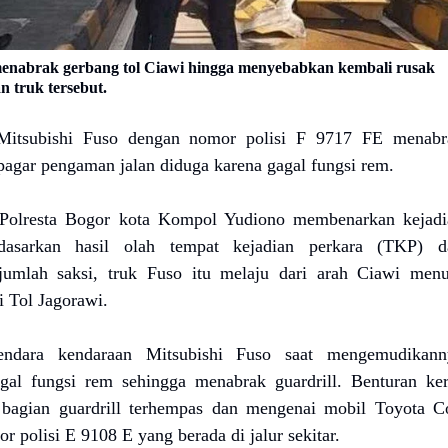
enabrak gerbang tol Ciawi hingga menyebabkan kembali rusak
n truk tersebut.
Mitsubishi Fuso dengan nomor polisi F 9717 FE menabr
 pagar pengaman jalan diduga karena gagal fungsi rem.
 Polresta Bogor kota Kompol Yudiono membenarkan kejadi
rdasarkan hasil olah tempat kejadian perkara (TKP) d
jumlah saksi, truk Fuso itu melaju dari arah Ciawi menu
i Tol Jagorawi.
endara kendaraan Mitsubishi Fuso saat mengemudikann
al fungsi rem sehingga menabrak guardrill. Benturan ker
bagian guardrill terhempas dan mengenai mobil Toyota Co
r polisi E 9108 E yang berada di jalur sekitar.