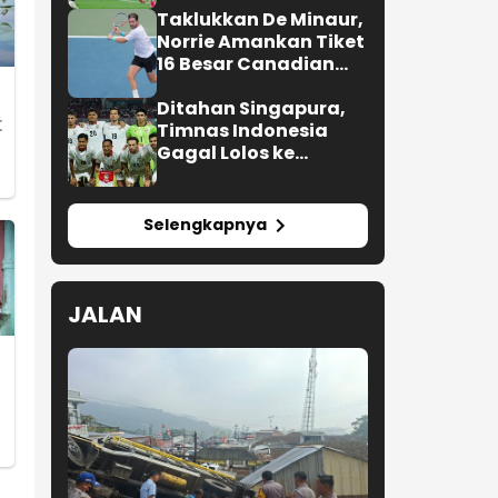
Taklukkan De Minaur,
Norrie Amankan Tiket
16 Besar Canadian
Open
Ditahan Singapura,
Timnas Indonesia
Gagal Lolos ke
Semifinal AFF 2026
Selengkapnya
JALAN