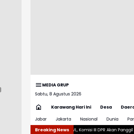
MEDIA GRUP
Sabtu, 8 Agustus 2026
Karawang Hari Ini
Desa
Daer
Jabar
Jakarta
Nasional
Dunia
Par
n WL, Komisi III DPR Akan Panggil Polda Sumut dan Keluarga Kor
Breaking News