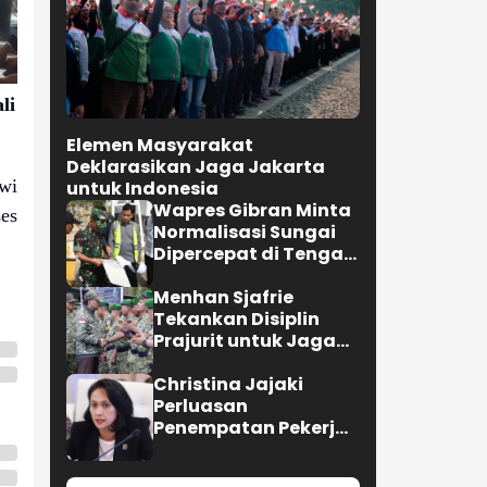
li
Elemen Masyarakat
Deklarasikan Jaga Jakarta
awi
untuk Indonesia
Wapres Gibran Minta
es
Normalisasi Sungai
Dipercepat di Tengah
Pemulihan
Pascabencana
Menhan Sjafrie
Tekankan Disiplin
Prajurit untuk Jaga
Kepercayaan Rakyat
Christina Jajaki
Perluasan
Penempatan Pekerja
Migran ke Republik
Ceko