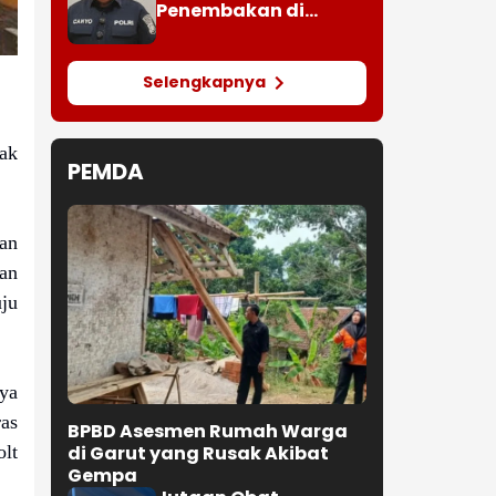
Penembakan di
Festival Lembah
Baliem, Wamenpar
Tak Berada di Lokasi
Selengkapnya
ak
PEMDA
an
an
ju
ya
as
BPBD Asesmen Rumah Warga
di Garut yang Rusak Akibat
lt
Gempa