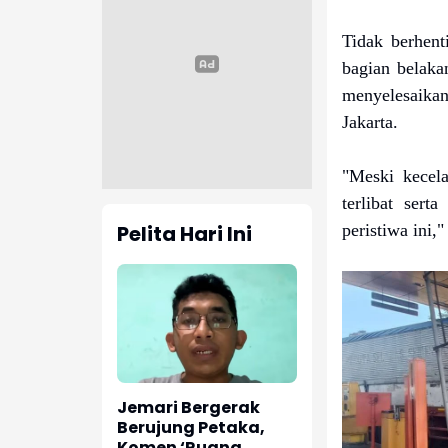
Tidak berhent
bagian belak
menyelesaika
Jakarta.
"Meski kecel
terlibat sert
peristiwa ini,
Pelita Hari Ini
Jemari Bergerak
Berujung Petaka,
Komen ‘Ruang