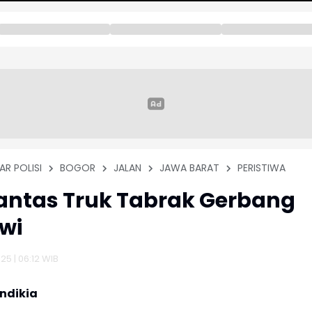
AR POLISI
BOGOR
JALAN
JAWA BARAT
PERISTIWA
antas Truk Tabrak Gerbang
awi
25 | 06:12 WIB
ndikia