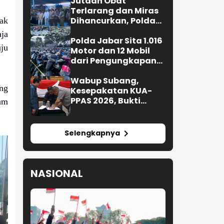
Jutaan Obat
Terlarang dan Miras
Dihancurkan, Polda
rak
Jabar Tangkap 1.245
ja
Tersangka
Polda Jabar Sita 1.016
ju
Motor dan 12 Mobil
dari Pengungkapan
Kejahatan Jalanan
Wabup Subang,
ng
Kesepakatan KUA-
PPAS 2026, Bukti
lam
Sinergi Eksekutif-
Legislatif
Selengkapnya
NASIONAL