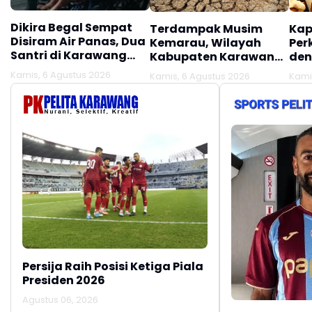
Dikira Begal Sempat
Terdampak Musim
Kap
Disiram Air Panas, Dua
Kemarau, Wilayah
Per
Santri di Karawang
Kabupaten Karawang
den
Terluka Akibat Aksi
Kekeringan Makin
Mel
Kamis, 6 Agustus 2026
Kamis, 6 Agustus 2026
Kami
Oknum Linmas
Meluas
Ber
Persija Raih Posisi Ketiga Piala
Presiden 2026
Agustus 06, 2026