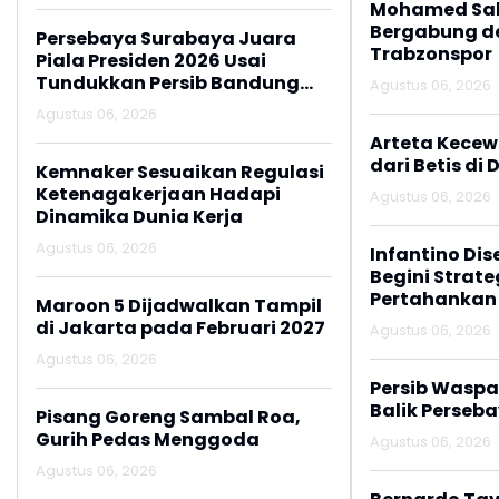
Mohamed Sal
Bergabung d
Persebaya Surabaya Juara
Trabzonspor
Piala Presiden 2026 Usai
Tundukkan Persib Bandung
Agustus 06, 2026
Lewat Adu Penalti
Agustus 06, 2026
Arteta Kecew
dari Betis di 
Kemnaker Sesuaikan Regulasi
Ketenagakerjaan Hadapi
Agustus 06, 2026
Dinamika Dunia Kerja
Agustus 06, 2026
Infantino Dis
Begini Strate
Pertahankan
Maroon 5 Dijadwalkan Tampil
di Jakarta pada Februari 2027
Agustus 06, 2026
Agustus 06, 2026
Persib Wasp
Balik Perseb
Pisang Goreng Sambal Roa,
Gurih Pedas Menggoda
Agustus 06, 2026
Agustus 06, 2026