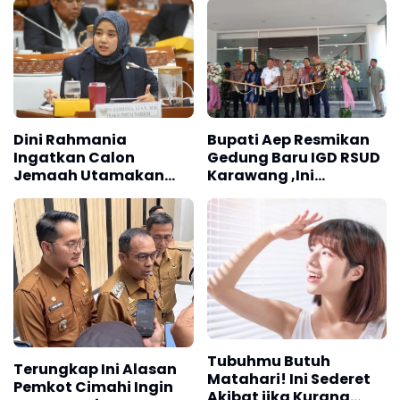
Dini Rahmania
Bupati Aep Resmikan
Ingatkan Calon
Gedung Baru IGD RSUD
Jemaah Utamakan
Karawang ,Ini
Istitha'ah Kesehatan
Pesannya
Jelang Haji
Tubuhmu Butuh
Terungkap Ini Alasan
Matahari! Ini Sederet
Pemkot Cimahi Ingin
Akibat jika Kurang