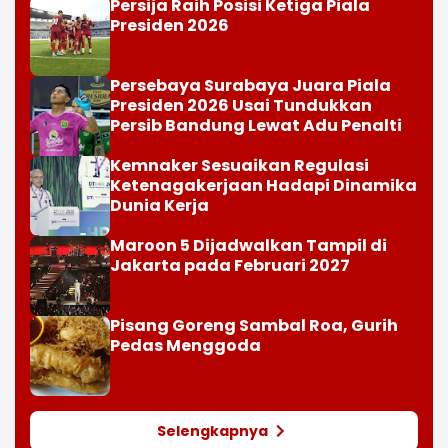
Persija Raih Posisi Ketiga Piala
Presiden 2026
Persebaya Surabaya Juara Piala
Presiden 2026 Usai Tundukkan
Persib Bandung Lewat Adu Penalti
Kemnaker Sesuaikan Regulasi
Ketenagakerjaan Hadapi Dinamika
Dunia Kerja
Maroon 5 Dijadwalkan Tampil di
Jakarta pada Februari 2027
Pisang Goreng Sambal Roa, Gurih
Pedas Menggoda
Selengkapnya