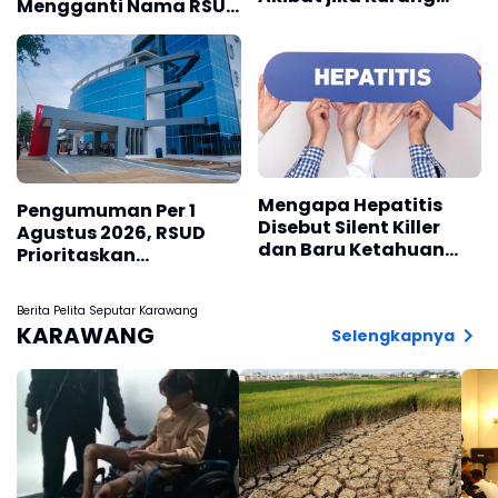
Mengganti Nama RSUD
Terpapar
Cibabat Menjadi RS
Wijaya Mulya
Mengapa Hepatitis
Pengumuman Per 1
Disebut Silent Killer
Agustus 2026, RSUD
dan Baru Ketahuan
Prioritaskan
Setelah Bertahun-
Pendaftaran
tahun? Ini
Pelayanan Rawat
Berita Pelita Seputar Karawang
Penjelasannya
Jalan Lewat Aplikasi
KARAWANG
Selengkapnya
Mobile JKN