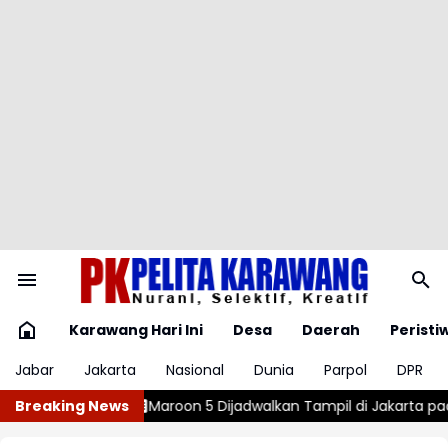
Karawang Hari Ini
Desa
Daerah
Peristi
Jabar
Jakarta
Nasional
Dunia
Parpol
DPR
on 5 Dijadwalkan Tampil di Jakarta pada Februari 2027
Breaking News
Pisang