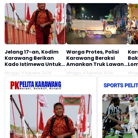
Jelang 17-an, Kodim
Warga Protes, Polisi
Kar
Karawang Berikan
Karawang Beraksi
Bak
Kado Istimewa Untuk
Amankan Truk Lawan
Lom
Warga Desa Kalijati
Lawan Arus
Minggu, 9 Agustus 2026
Minggu, 9 Agustus 2026
Ming
Jatisari