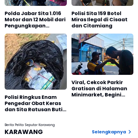
Polda Jabar Sita 1.016
Polisi Sita 159 Botol
Motor dan 12 Mobil dari
Miras Ilegal di Cisaat
Pengungkapan
dan Citamiang
Kejahatan Jalanan
Viral, Cekcok Parkir
Gratisan di Halaman
Minimarket, Begini
Polisi Ringkus Enam
Ceritanya
Pengedar Obat Keras
dan Sita Ratusan Butir
Tramadol
Berita Pelita Seputar Karawang
KARAWANG
Selengkapnya