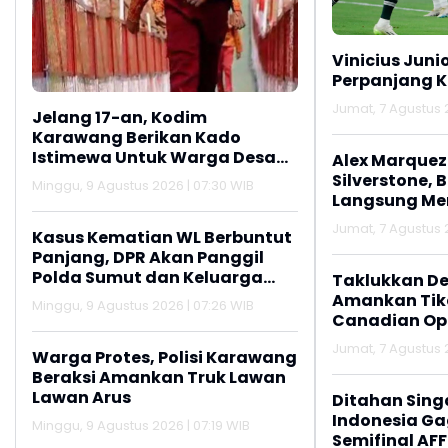
Vinicius Juni
Perpanjang K
Jumat, 7 Agustus 2
Jelang 17-an, Kodim
Karawang Berikan Kado
Istimewa Untuk Warga Desa
Alex Marquez 
Kalijati Jatisari
Silverstone, 
Minggu, 9 Agustus 2026 | 07:30 WIB
Langsung M
Jumat, 7 Agustus 2
Kasus Kematian WL Berbuntut
Panjang, DPR Akan Panggil
Polda Sumut dan Keluarga
Taklukkan De
Korban
Amankan Tike
Minggu, 9 Agustus 2026 | 07:26 WIB
Canadian Op
Jumat, 7 Agustus 2
Warga Protes, Polisi Karawang
Beraksi Amankan Truk Lawan
Lawan Arus
Ditahan Sing
Indonesia Gag
Minggu, 9 Agustus 2026 | 07:19 WIB
Semifinal AFF