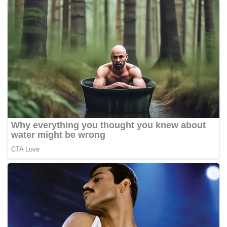
Langkah intervensi dari Pemprov Jabar ini diambil
setelah sebelumnya Gubernur menyoroti efektivitas
kinerja kebersihan di Kota Bandung. Meski saat ini
Pemerintah Kota Bandung telah memiliki sekitar
1.500 petugas, kondisi di lapangan dinilai masih
memerlukan penguatan ekstra.
Dengan adanya tambahan 130 personel dari pihak
provinsi, diharapkan sinergi antara pemerintah
provinsi dan kota dapat mempercepat penanganan
masalah sampah, terutama di jalur-jalur protokol.(*)