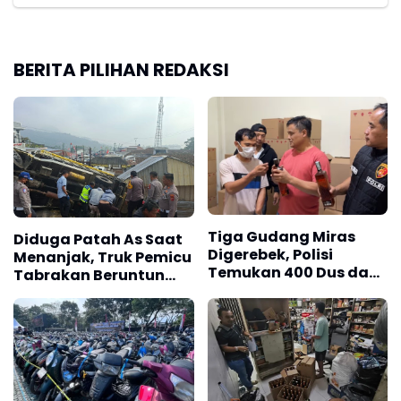
BERITA PILIHAN REDAKSI
Tiga Gudang Miras
Diduga Patah As Saat
Digerebek, Polisi
Menanjak, Truk Pemicu
Temukan 400 Dus dan
Tabrakan Beruntun
1.000 Botol Kosong
Enam Kendaraan di
Ciwidey Diselidiki Polisi