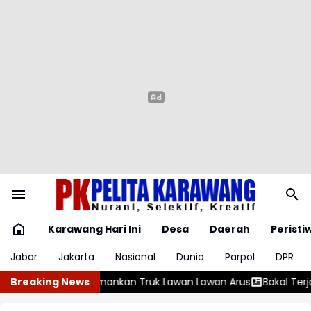
Karawang Hari Ini
Desa
Daerah
Peristi
Jabar
Jakarta
Nasional
Dunia
Parpol
DPR
n Arus
Breaking News
Bakal Terjadi Gerhana Matahari Total 12 Agustus 2026