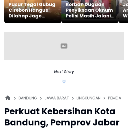
Pasar Tegal Gubug
Korban Dugaan
J
Cirebon Hangus
Penyiksaan Oknum
A
Dilahap Jago
Polisi Masih Jalani
W
Merah
Perawatan Intensif
T
di RSD Gunung Jati
Next Story
BANDUNG
JAWA BARAT
LINGKUNGAN
PEMDA
Perkuat Kebersihan Kota
Bandung, Pemprov Jabar