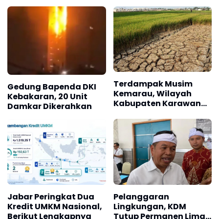
Martadinata Bandung
Karyawan
Disegel
Terdampak Musim
Gedung Bapenda DKI
Kemarau, Wilayah
Kebakaran, 20 Unit
Kabupaten Karawang
Damkar Dikerahkan
Kekeringan Makin
Meluas
Jabar Peringkat Dua
Pelanggaran
Kredit UMKM Nasional,
Lingkungan, KDM
Berikut Lengkapnya
Tutup Permanen Lima