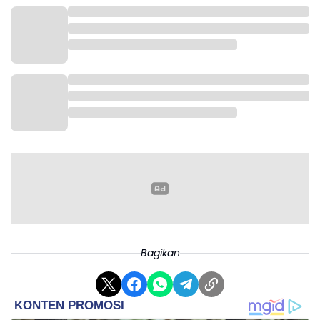
nyaman, aman, dan asri bagi seluruh warga maupun
wisatawan yang berkunjung ke Bandung.
"Ini adalah upaya untuk membantu mendukung Wali
Kota Bandung agar tercipta Bandung yang nyaman,
aman, bersih, and asri untuk kepentingan kita
semua," tambahnya.
Ia juga menyampaikan apresiasi mendalam kepada
para petugas yang sudah mulai bersiaga di lapangan
sejak pagi hari. Dedi berharap kehadiran mereka di
titik-titik publik dapat memicu kesadaran
masyarakat agar tidak membuang sampah
sembarangan.
Bagikan
"Hatur nuhun, terima kasih seluruh petugas penyapu
Provinsi Jawa Barat yang mulai hari ini bertugas,"
ucapnya.