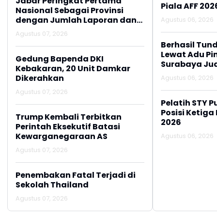
Jabar Peringkat Pertama
Piala AFF 202
Nasional Sebagai Provinsi
dengan Jumlah Laporan dan
Agustus 06, 2026
Korban Penipuan Digital
Agustus 07, 2026
Berhasil Tun
Lewat Adu Pin
Gedung Bapenda DKI
Surabaya Jua
Kebakaran, 20 Unit Damkar
2026
Dikerahkan
Agustus 06, 2026
Agustus 07, 2026
Pelatih STY P
Posisi Ketiga
Trump Kembali Terbitkan
2026
Perintah Eksekutif Batasi
Kewarganegaraan AS
Agustus 06, 2026
Agustus 07, 2026
Penembakan Fatal Terjadi di
Sekolah Thailand
Agustus 07, 2026