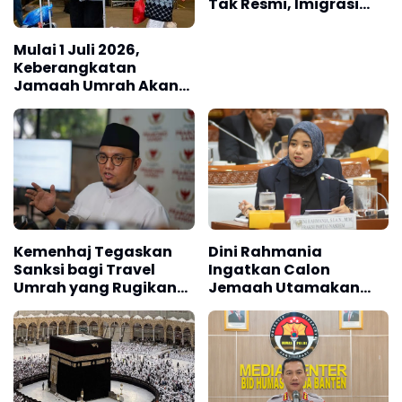
Tak Resmi, Imigrasi
Perketat Pengawasan
Paspor Haji dan Umrah
Mulai 1 Juli 2026,
Keberangkatan
Jamaah Umrah Akan
Dipusatkan di
Terminal 2F Bandara
Soetta
Kemenhaj Tegaskan
Dini Rahmania
Sanksi bagi Travel
Ingatkan Calon
Umrah yang Rugikan
Jemaah Utamakan
Jemaah
Istitha'ah Kesehatan
Jelang Haji