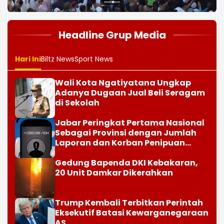
1
2
3
4
5
6
7
8
Headline Grup Media
Hari Ini
Biltz News
Sport News
Wali Kota Ngatiyatana Ungkap
Adanya Dugaan Jual Beli Seragam
di Sekolah
Jabar Peringkat Pertama Nasional
Sebagai Provinsi dengan Jumlah
Laporan dan Korban Penipuan
Digital
Gedung Bapenda DKI Kebakaran,
20 Unit Damkar Dikerahkan
Trump Kembali Terbitkan Perintah
Eksekutif Batasi Kewarganegaraan
AS