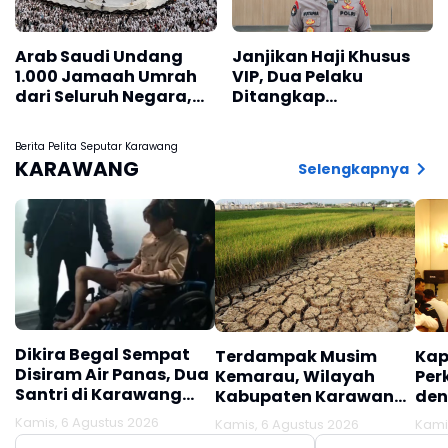
Arab Saudi Undang
Janjikan Haji Khusus
1.000 Jamaah Umrah
VIP, Dua Pelaku
dari Seluruh Negara,
Ditangkap
Termasuk Indonesia
Ditreskrimum Polda
Banten
Berita Pelita Seputar Karawang
KARAWANG
Selengkapnya
Dikira Begal Sempat
Terdampak Musim
Kap
Disiram Air Panas, Dua
Kemarau, Wilayah
Per
Santri di Karawang
Kabupaten Karawang
den
Terluka Akibat Aksi
Kekeringan Makin
Mel
Kamis, 6 Agustus 2026
Kamis, 6 Agustus 2026
Kami
Oknum Linmas
Meluas
Ber