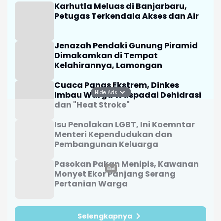
Karhutla Meluas di Banjarbaru,
Petugas Terkendala Akses dan Air
Jenazah Pendaki Gunung Piramid
Dimakamkan di Tempat
Kelahirannya, Lamongan
Cuaca Panas Ekstrem, Dinkes
Hide Ads
Imbau Warga Waspadai Dehidrasi
dan "Heat Stroke"
Isu Penolakan LGBT, Ini Koemntar
Menteri Kependudukan dan
Pembangunan Keluarga
Pasokan Pakan Menipis, Kawanan
Monyet Ekor Panjang Serang
Pertanian Warga
Selengkapnya