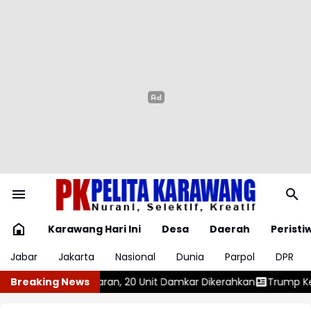
Karawang Hari Ini
Desa
Daerah
Peristi
Jabar
Jakarta
Nasional
Dunia
Parpol
DPR
 Unit Damkar Dikerahkan
Breaking News
Trump Kembali Terbitkan Perintah E