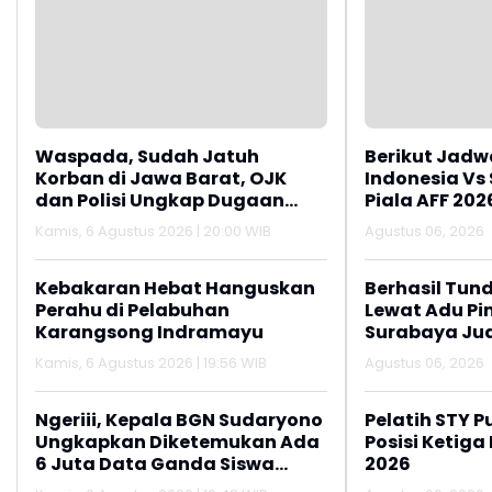
Waspada, Sudah Jatuh
Berikut Jadw
Korban di Jawa Barat, OJK
Indonesia Vs
dan Polisi Ungkap Dugaan
Piala AFF 202
Penipuan Modus Titip Limit
Kamis, 6 Agustus 2026 | 20:00 WIB
Agustus 06, 2026
Paylater
Kebakaran Hebat Hanguskan
Berhasil Tun
Perahu di Pelabuhan
Lewat Adu Pin
Karangsong Indramayu
Surabaya Jua
2026
Kamis, 6 Agustus 2026 | 19:56 WIB
Agustus 06, 2026
Ngeriii, Kepala BGN Sudaryono
Pelatih STY P
Ungkapkan Diketemukan Ada
Posisi Ketiga
6 Juta Data Ganda Siswa
2026
Penerima MBG