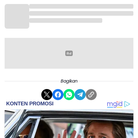
Bagikan
Hal yang paling penting, pada saat hari H acara, kulit
harus dalam kondisi lembap, sehat, tidak
mengelupas dan minim sel kulit mati supaya riasan
bisa menempel dengan sempurna.
Topik perawatan kulit sebelum menikah cukup ramai
diperbincangkan di media sosial karena belakangan