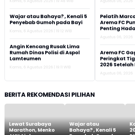
Kamis, 6 Agustus 2026 | 19:48 WIB
Agustus 06, 2026
Wajar atau Bahaya? , Kenali 5
Pelatih Marc
Penyebab Gumoh pada Bayi
Arema FC Pu
Penting Hada
Kamis, 6 Agustus 2026 | 19:12 WIB
Agustus 06, 2026
Angin Kencang Rusak Lima
Rumah Dinas Polisi di Aspol
Arema FC Ga
Lamteumen
Peringkat Tig
2026 Setelah 
Kamis, 6 Agustus 2026 | 19:11 WIB
Persija Jakar
Agustus 06, 2026
BERITA REKOMENDASI PILIHAN
Lewat Surabaya
Wajar atau
K
Marathon, Menko
Bahaya? , Kenali 5
2