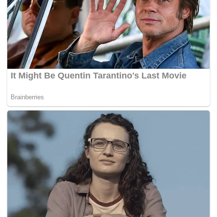
ini aktris Syifa Hadju mengunggah foto-foto pranikah
dengan El Rumi, selebritas sekaligus anak musisi
Ahmad Dhani.
Banyak orang di media sosial yang mengomentari
kulit Syifa Hadju terlihat sehat.
Perawatan kulit yang umumnya dilakukan para calon
pengantin antara lain ialah menghilangkan jerawat
atau bekas jerawat, menjaga kecerahan kulit dan
mengencangkan kulit.(*)