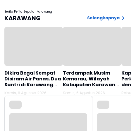
Pendaftaran
Bangun Bangsa Sehat
Pelayanan Rawat
dan Produktif
Berita Pelita Seputar Karawang
Jalan Lewat Aplikasi
KARAWANG
Selengkapnya
Mobile JKN
Dikira Begal Sempat
Terdampak Musim
Kap
Disiram Air Panas, Dua
Kemarau, Wilayah
Per
Santri di Karawang
Kabupaten Karawang
den
Terluka Akibat Aksi
Kekeringan Makin
Mel
Kamis, 6 Agustus 2026
Kamis, 6 Agustus 2026
Rabu
Oknum Linmas
Meluas
Ber