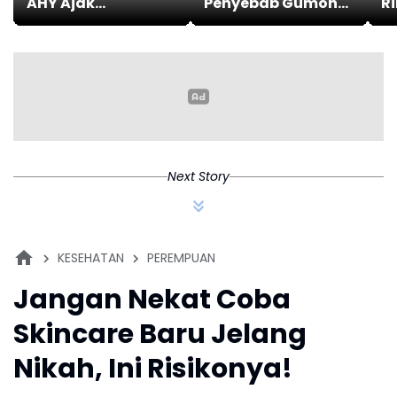
AHY Ajak
Penyebab Gumoh
Ri
Masyarakat
pada Bayi
K
Bangun Bangsa
I
Sehat dan
P
Produktif
I
Next Story
KESEHATAN
PEREMPUAN
Jangan Nekat Coba
Skincare Baru Jelang
Nikah, Ini Risikonya!