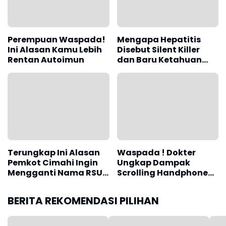
Perempuan Waspada!
Mengapa Hepatitis
Ini Alasan Kamu Lebih
Disebut Silent Killer
Rentan Autoimun
dan Baru Ketahuan
Setelah Bertahun-
tahun? Ini
Penjelasannya
Terungkap Ini Alasan
Waspada ! Dokter
Pemkot Cimahi Ingin
Ungkap Dampak
Mengganti Nama RSUD
Scrolling Handphone
Cibabat Menjadi RS
Sebelum Tidur
Wijaya Mulya
Terhadap Kesehatan
BERITA REKOMENDASI PILIHAN
Otak