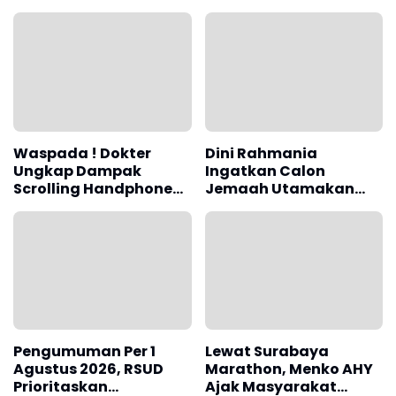
Solusinya Menurut
Dokter Gigi
Waspada ! Dokter
Dini Rahmania
Ungkap Dampak
Ingatkan Calon
Scrolling Handphone
Jemaah Utamakan
Sebelum Tidur
Istitha'ah Kesehatan
Terhadap Kesehatan
Jelang Haji
Otak
Pengumuman Per 1
Lewat Surabaya
Agustus 2026, RSUD
Marathon, Menko AHY
Prioritaskan
Ajak Masyarakat