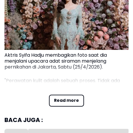
Aktris Syifa Hadju membagikan foto saat dia
menjalani upacara adat siraman menjelang
pernikahan di Jakarta, Sabtu (25/4/2026).
"Perawatan kulit adalah sebuah proses. Tidak ada
hasil instan tanpa fondasi yang tepat. Konsistensi
dalam menjalani perawatan menjadi kunci utama
Read more
untuk mendapatkan hasil yang nyata, sehat, dan
bertahan dalam jangka panjang," kata Arini dalam
siaran pers yang diterima di Jakarta, Minggu.
BACA JUGA :