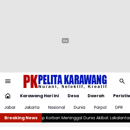
Karawang Hari Ini
Desa
Daerah
Peristi
Jabar
Jakarta
Nasional
Dunia
Parpol
DPR
eninggal Dunia Akibat Lakalantas Semester 1 Turun 22,92 Persen
Breaking News