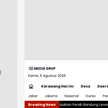
MEDIA GRUP
Kamis, 6 Agustus 2026
Karawang Hari Ini
Desa
Daer
Jabar
Jakarta
Nasional
Dunia
Par
026 Usai Tundukkan Persib Bandung Lewat Adu Penalti
Breaking News
Kemnake