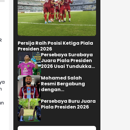
R
Persija Raih Posisi Ketiga Piala
Presiden 2026
Persebaya Surabaya
Juara Piala Presiden
2026 Usai Tundukkan
Persib Bandung Lewat
Adu Penalti
Mohamed Salah
ya
Resmi Bergabung
n
dengan
Trabzonspor,Turki
Persebaya Buru Juara
un
Piala Presiden 2026