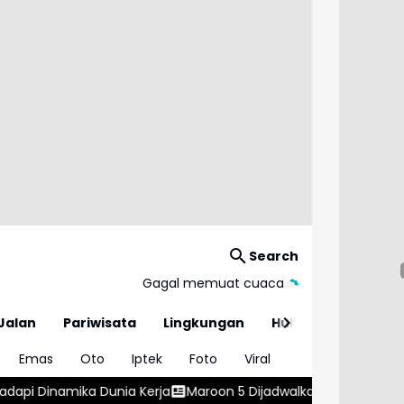
Search
Gagal memuat cuaca
Jalan
Pariwisata
Lingkungan
Hukum
Emas
Oto
Iptek
Foto
Viral
erja
Maroon 5 Dijadwalkan Tampil di Jakarta pada Februari 20