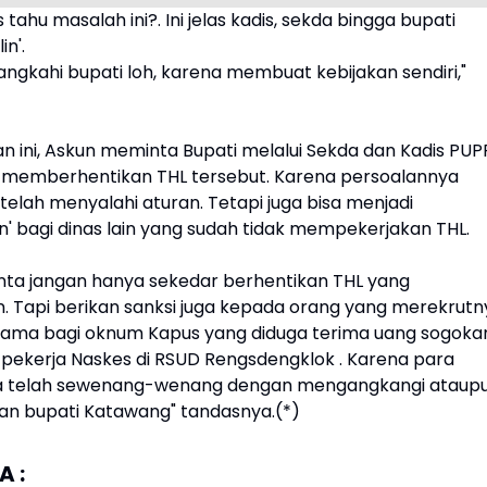
 tahu masalah ini?. Ini jelas kadis, sekda bingga bupati
in'.
angkahi bupati loh, karena membuat kebijakan sendiri,"
n ini, Askun meminta Bupati melalui Sekda dan Kadis PUP
 memberhentikan THL tersebut. Karena persoalannya
elah menyalahi aturan. Tetapi juga bisa menjadi
' bagi dinas lain yang sudah tidak mempekerjakan THL.
inta jangan hanya sekedar berhentikan THL yang
. Tapi berikan sanksi juga kepada orang yang merekrutn
sama bagi oknum Kapus yang diduga terima uang sogoka
ekerja Naskes di RSUD Rengsdengklok . Karena para
ga telah sewenang-wenang dengan mengangkangi ataup
kan bupati Katawang" tandasnya.(*)
 :