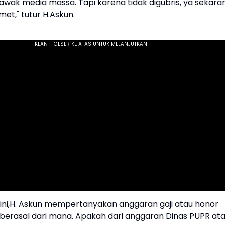
awak media massa. Tapi karena tidak digubris, ya sekara
et," tutur H.Askun.
ini,H. Askun mempertanyakan anggaran gaji atau honor
 berasal dari mana. Apakah dari anggaran Dinas PUPR at