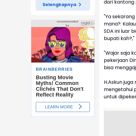
dari kantong 
Selengkapnya
"Ya sekarang 
mana?. Kalau 
SDA ini luar 
bupati kah?,"
"Wajar saja k
pekerjaan Di
bisa menggaji 
H.Askun jug
mengetahui p
untuk dipeker