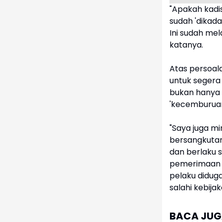
"Apakah kadis
sudah 'dikadal
Ini sudah mel
katanya.
Atas persoala
untuk segera
bukan hanya t
'kecemburuan
"Saya juga m
bersangkutan
dan berlaku 
pemerimaan p
pelaku didu
salahi kebija
BACA JUGA