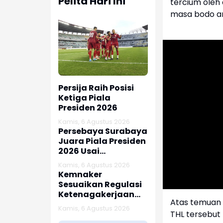
Pelita Hari Ini
tercium oleh 
masa bodo am
Persija Raih Posisi
Ketiga Piala
Presiden 2026
Kamis, 6 Agustus 2026
Persebaya Surabaya
Juara Piala Presiden
2026 Usai
Tundukkan Persib
Kamis, 6 Agustus 2026
Bandung Lewat Adu
Kemnaker
Penalti
Sesuaikan Regulasi
Ketenagakerjaan
Atas temuan 
Hadapi Dinamika
Kamis, 6 Agustus 2026
THL tersebut
Dunia Kerja