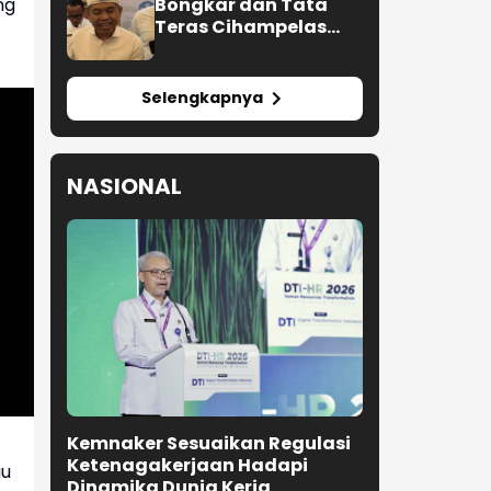
Bongkar dan Tata
ng
Teras Cihampelas
Beres Oktober 2026
Selengkapnya
NASIONAL
Kemnaker Sesuaikan Regulasi
Ketenagakerjaan Hadapi
au
Dinamika Dunia Kerja