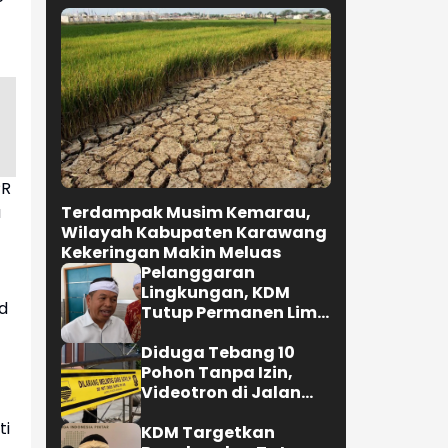
PR
Terdampak Musim Kemarau,
a
Wilayah Kabupaten Karawang
Kekeringan Makin Meluas
Pelanggaran
Lingkungan, KDM
d
Tutup Permanen Lima
Tambang Batu Kapur
di Cipatat
Diduga Tebang 10
Pohon Tanpa Izin,
Videotron di Jalan
R.E. Martadinata
ti
Bandung Disegel
KDM Targetkan