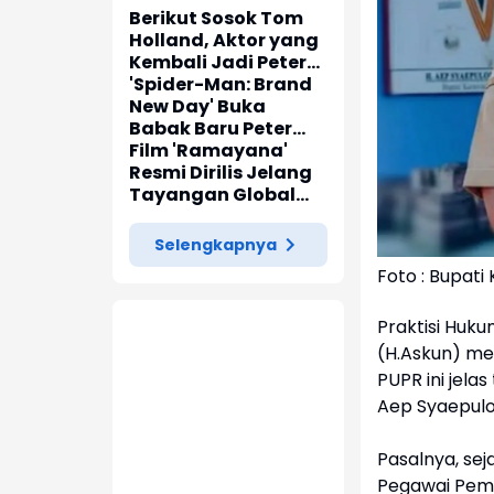
Berikut Sosok Tom
Holland, Aktor yang
Kembali Jadi Peter
Parker di 'Spider-
'Spider-Man: Brand
Man: Brand New Day'
New Day' Buka
Babak Baru Peter
Parker di Marvel
Film 'Ramayana'
Cinematic Universe
Resmi Dirilis Jelang
Tayangan Global
pada November
2026
Selengkapnya
Foto : Bupat
Praktisi Huku
(H.Askun) me
PUPR ini jela
Aep Syaepulo
Pasalnya, se
Pegawai Peme