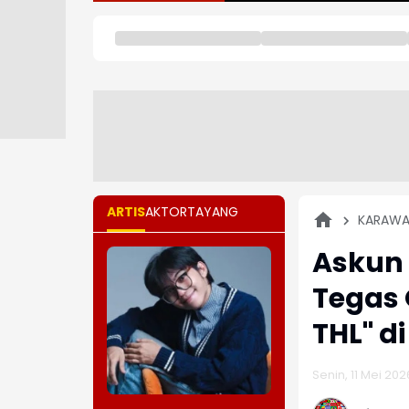
ARTIS
AKTOR
TAYANG
KARAW
Askun 
Tegas 
THL" d
Senin, 11 Mei 202