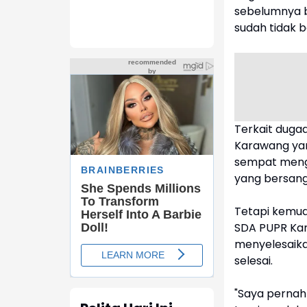
sebelumnya b
sudah tidak b
Terkait dugaa
Karawang yan
sempat meng
yang bersang
Tetapi kemudi
SDA PUPR Ka
menyelesaika
selesai.
"Saya pernah