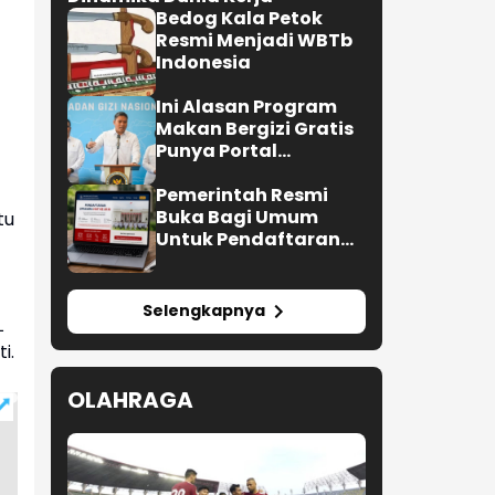
Bedog Kala Petok
Resmi Menjadi WBTb
Indonesia
Ini Alasan Program
Makan Bergizi Gratis
Punya Portal
Pengaduan untuk
SPPG
Pemerintah Resmi
Buka Bagi Umum
tu
Untuk Pendaftaran
Upacara HUT ke-81 RI
Selengkapnya
L
i.
OLAHRAGA