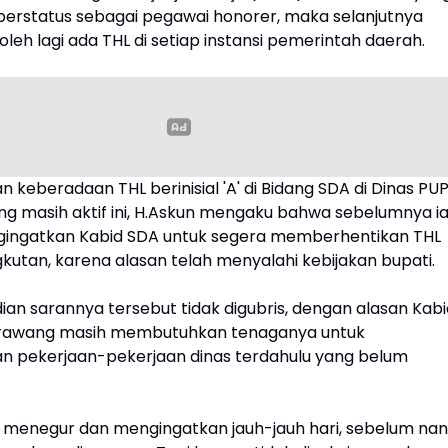
erstatus sebagai pegawai honorer, maka selanjutnya
oleh lagi ada THL di setiap instansi pemerintah daerah.
n keberadaan THL berinisial 'A' di Bidang SDA di Dinas PU
g masih aktif ini, H.Askun mengaku bahwa sebelumnya i
ingatkan Kabid SDA untuk segera memberhentikan THL
kutan, karena alasan telah menyalahi kebijakan bupati.
an sarannya tersebut tidak digubris, dengan alasan Kabi
rawang masih membutuhkan tenaganya untuk
n pekerjaan-pekerjaan dinas terdahulu yang belum
 menegur dan mengingatkan jauh-jauh hari, sebelum nan