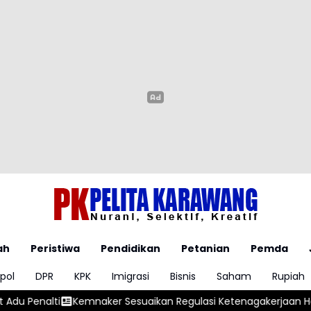
ah
Peristiwa
Pendidikan
Petanian
Pemda
pol
DPR
KPK
Imigrasi
Bisnis
Saham
Rupiah
r Sesuaikan Regulasi Ketenagakerjaan Hadapi Dinamika Dunia K