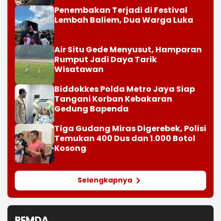
Penembakan Terjadi di Festival
Lembah Baliem, Dua Warga Luka
Air Situ Gede Menyusut, Hamparan
Rumput Jadi Daya Tarik
Wisatawan
Biddokkes Polda Metro Jaya Siap
Tangani Korban Kebakaran
Gedung Bapenda
Tiga Gudang Miras Digerebek, Polisi
Temukan 400 Dus dan 1.000 Botol
Kosong
Selengkapnya
PEMDA