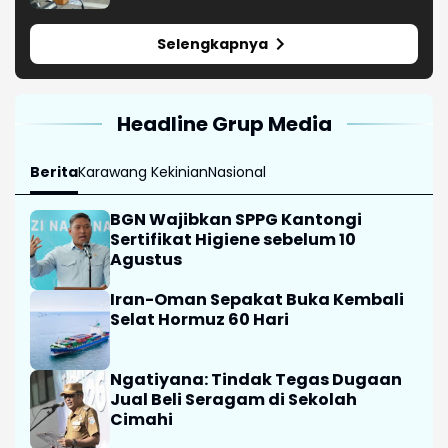
Selengkapnya
Headline Grup Media
Berita
Karawang Kekinian
Nasional
BGN Wajibkan SPPG Kantongi
Sertifikat Higiene sebelum 10
Agustus
Iran-Oman Sepakat Buka Kembali
Selat Hormuz 60 Hari
Ngatiyana: Tindak Tegas Dugaan
Jual Beli Seragam di Sekolah
Cimahi