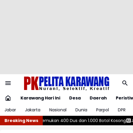
Karawang Hari Ini
Desa
Daerah
Peristi
Jabar
Jakarta
Nasional
Dunia
Parpol
DPR
400 Dus dan 1.000 Botol Kosong
Breaking News
Jemari Bergerak Berujung Petak