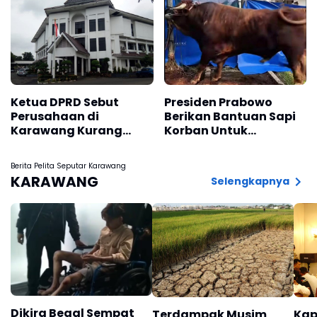
Ketua DPRD Sebut
Presiden Prabowo
Perusahaan di
Berikan Bantuan Sapi
Karawang Kurang
Korban Untuk
Peduli, Ini Alasannya
Karawang Seberat 1,2
Ton
Berita Pelita Seputar Karawang
KARAWANG
Selengkapnya
Dikira Begal Sempat
Terdampak Musim
Kap