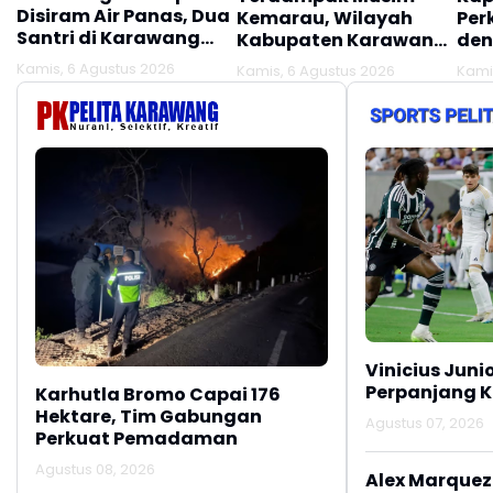
Disiram Air Panas, Dua
Kemarau, Wilayah
Per
Santri di Karawang
Kabupaten Karawang
den
Terluka Akibat Aksi
Kekeringan Makin
Mel
Kamis, 6 Agustus 2026
Kamis, 6 Agustus 2026
Kami
Oknum Linmas
Meluas
Ber
Vinicius Juni
Perpanjang K
Karhutla Bromo Capai 176
Hektare, Tim Gabungan
Agustus 07, 2026
Perkuat Pemadaman
Agustus 08, 2026
Alex Marquez 