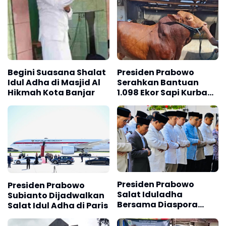
Begini Suasana Shalat
Presiden Prabowo
Idul Adha di Masjid Al
Serahkan Bantuan
Hikmah Kota Banjar
1.098 Ekor Sapi Kurban
Idul Adha 1447 Hijriah
Presiden Prabowo
Presiden Prabowo
Salat Iduladha
Subianto Dijadwalkan
Bersama Diaspora
Salat Idul Adha di Paris
Indonesia di Paris