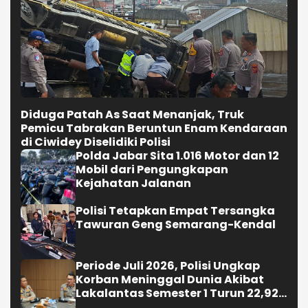
Diduga Patah As Saat Menanjak, Truk
Pemicu Tabrakan Beruntun Enam Kendaraan
di Ciwidey Diselidiki Polisi
Polda Jabar Sita 1.016 Motor dan 12
Mobil dari Pengungkapan
Kejahatan Jalanan
Polisi Tetapkan Empat Tersangka
Tawuran Geng Semarang-Kendal
Periode Juli 2026, Polisi Ungkap
Korban Meninggal Dunia Akibat
Lakalantas Semester 1 Turun 22,92
Persen