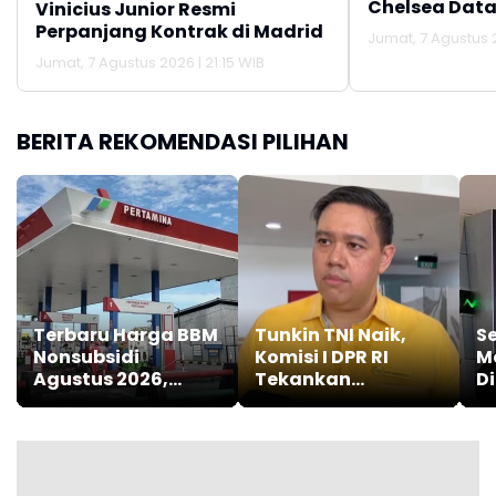
Chelsea Data
Vinicius Junior Resmi
Perpanjang Kontrak di Madrid
Jumat, 7 Agustus 2
Jumat, 7 Agustus 2026 | 21:15 WIB
BERITA REKOMENDASI PILIHAN
Terbaru Harga BBM
Tunkin TNI Naik,
S
Nonsubsidi
Komisi I DPR RI
M
Agustus 2026,
Tekankan
D
Diantaranya
Pentingnya Insentif
Le
Bensin Turun
Bagi
Kesejahteraan
Prajurit