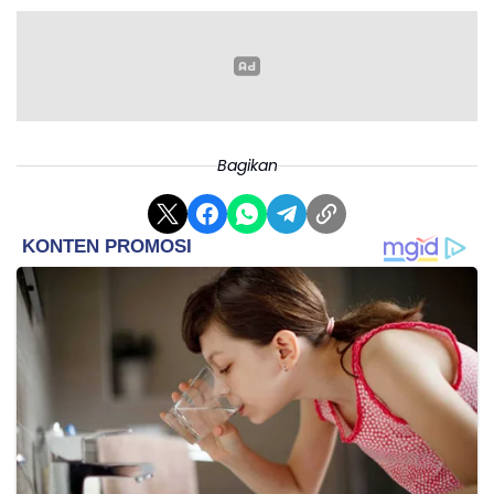
Emas 0,5 gram: Rp1.469.500
Emas 1 gram: Rp2.839.000
Emas 2 gram: Rp5.618.000
Emas 3 gram: Rp8.402.000
Emas 5 gram: Rp13.970.000
Emas 10 gram: Rp27.885.000
Bagikan
Emas 25 gram: Rp69.587.000
Emas 50 gram: Rp139.095.000
Emas 100 gram: Rp278.112.000
Emas 250 gram: Rp695.015.000
Emas 500 gram: Rp1.389.820.000
Emas 1.000 gram: Rp2.779.600.000
Untuk pembelian emas batangan, juga dikenakan
PPh 22 sesuai PMK yang sama, yakni 0,45 persen bagi
pemegang NPWP dan 0,9 persen untuk non-NPWP,
dengan setiap transaksi disertai bukti potong pajak.
(*)