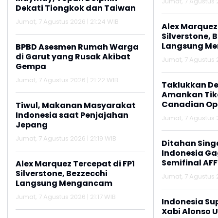
Jumat, 7 Agustus 2
Dekati Tiongkok dan Taiwan
Jumat, 7 Agustus 2026 | 21:24 WIB
Alex Marquez 
Silverstone, 
Langsung M
BPBD Asesmen Rumah Warga
di Garut yang Rusak Akibat
Jumat, 7 Agustus 2
Gempa
Jumat, 7 Agustus 2026 | 21:22 WIB
Taklukkan De
Amankan Tike
Canadian Op
Tiwul, Makanan Masyarakat
Indonesia saat Penjajahan
Jumat, 7 Agustus 2
Jepang
Jumat, 7 Agustus 2026 | 21:19 WIB
Ditahan Sing
Indonesia Gag
Semifinal AFF
Alex Marquez Tercepat di FP1
Silverstone, Bezzecchi
Jumat, 7 Agustus 2
Langsung Mengancam
Jumat, 7 Agustus 2026 | 21:17 WIB
Indonesia Su
Xabi Alonso 