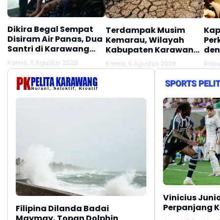
Dikira Begal Sempat
Terdampak Musim
Kap
Disiram Air Panas, Dua
Kemarau, Wilayah
Per
Santri di Karawang
Kabupaten Karawang
den
Terluka Akibat Aksi
Kekeringan Makin
Mel
Kamis, 6 Agustus 2026
Kamis, 6 Agustus 2026
Rabu
Oknum Linmas
Meluas
Ber
Vinicius Juni
Perpanjang K
Filipina Dilanda Badai
Maymay, Topan Dolphin