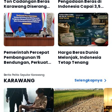
Ton Cadangan Beras
Pengadaan Beras di
Karawang Diserang
Indonesia Capai 3,5
Hama Kutu, Ini
Juta Ton
Komentar Pengamat
Pangan
Pemerintah Percepat
Harga Beras Dunia
Pembangunan 15
Melonjak, Indonesia
Bendungan, Perkuat
Tetap Tenang
Irigasi Pertanian
Berita Pelita Seputar Karawang
KARAWANG
Selengkapnya