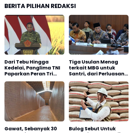
BERITA PILIHAN REDAKSI
Dari Tebu Hingga
Tiga Usulan Menag
Kedelai, Panglima TNI
terkait MBG untuk
Paparkan Peran Tri
Santri, dari Perluasan
Matra dalam
Jangkauan sampai
Swasembada Pangan
Rantai Pasok Makanan
Gawat, Sebanyak 30
Bulog Sebut Untuk