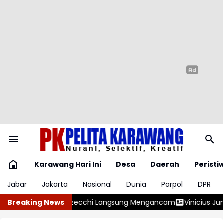
Karawang Hari Ini
Desa
Daerah
Peristi
Jabar
Jakarta
Nasional
Dunia
Parpol
DPR
sung Mengancam
Breaking News
Vinicius Junior Resmi Perpanjang Kontrak di Mad