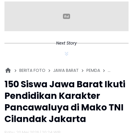
M
B
Next Story
BERITA FOTO
JAWA BARAT
PEMDA
PENDIDIKAN
150 Siswa Jawa Barat Ikuti
Pendidikan Karakter
Pancawaluya di Mako TNI
Cilandak Jakarta
Rabu, 20 Mei 2026 | 20:24 WIB