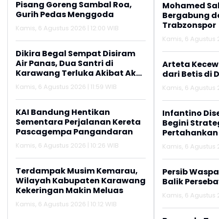
Pisang Goreng Sambal Roa,
Mohamed Sal
Gurih Pedas Menggoda
Bergabung d
Trabzonspor
Kamis, 6 Agustus 2026 | 12:00 WIB
Kamis, 6 Agustus 
Dikira Begal Sempat Disiram
Air Panas, Dua Santri di
Arteta Kecew
Karawang Terluka Akibat Aksi
dari Betis di 
Oknum Linmas
Kamis, 6 Agustus 2026 | 11:59 WIB
Kamis, 6 Agustus 2
KAI Bandung Hentikan
Infantino Dis
Sementara Perjalanan Kereta
Begini Strate
Pascagempa Pangandaran
Pertahankan
Kamis, 6 Agustus 2026 | 10:26 WIB
Kamis, 6 Agustus 
Terdampak Musim Kemarau,
Persib Wasp
Wilayah Kabupaten Karawang
Balik Perseb
Kekeringan Makin Meluas
Kamis, 6 Agustus 
Kamis, 6 Agustus 2026 | 10:12 WIB