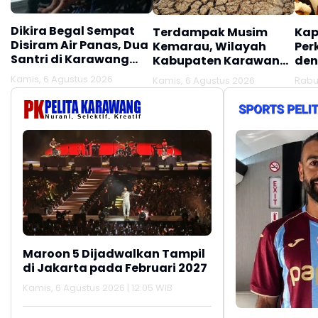
Dikira Begal Sempat
Terdampak Musim
Kap
Disiram Air Panas, Dua
Kemarau, Wilayah
Per
Santri di Karawang
Kabupaten Karawang
den
Terluka Akibat Aksi
Kekeringan Makin
Mel
Kamis, 6 Agustus 2026
Kamis, 6 Agustus 2026
Rabu
Oknum Linmas
Meluas
Ber
Maroon 5 Dijadwalkan Tampil
di Jakarta pada Februari 2027
Kamis, 6 Agustus 2026 | 12:05 WIB