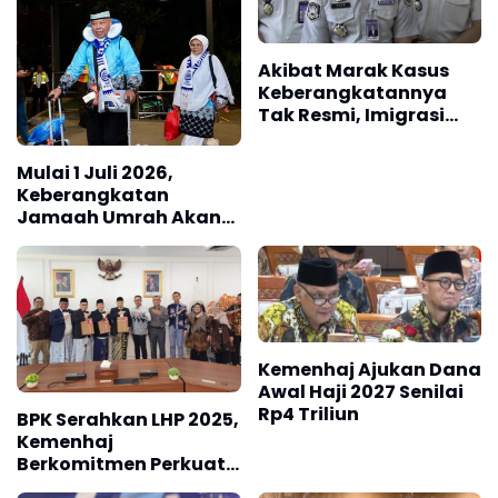
Akibat Marak Kasus
Keberangkatannya
Tak Resmi, Imigrasi
Perketat Pengawasan
Paspor Haji dan Umrah
Mulai 1 Juli 2026,
Keberangkatan
Jamaah Umrah Akan
Dipusatkan di
Terminal 2F Bandara
Soetta
Kemenhaj Ajukan Dana
Awal Haji 2027 Senilai
Rp4 Triliun
BPK Serahkan LHP 2025,
Kemenhaj
Berkomitmen Perkuat
Tata Kelola Keuangan