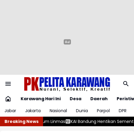
Karawang Hari Ini
Desa
Daerah
Peristi
Jabar
Jakarta
Nasional
Dunia
Parpol
DPR
Bandung Hentikan Sementara Perjalanan Kereta Pascagempa P
Breaking News