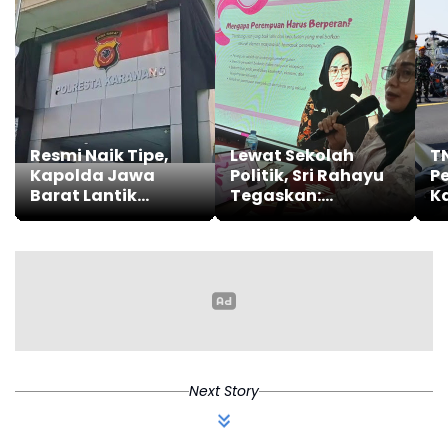
Resmi Naik Tipe,
Lewat Sekolah
T
Kapolda Jawa
Politik, Sri Rahayu
P
Barat Lantik
Tegaskan:
K
Kombes Pol. Mario
Keterlibatan
Prahatinto Sebagai
Perempuan Kunci
Kapolresta
Demokrasi yang
Karawang
Berkeadilan
Next Story