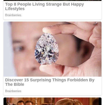
150 siswa Jawa Barat akan mengikuti Pendidikan
Karakter Pancawaluya di Mako TNI Cilandak
Kadisdik pun mengajak beberapa siswa yang belum
sarapan untuk makan terlebih dahulu di kantin
kantor.
.