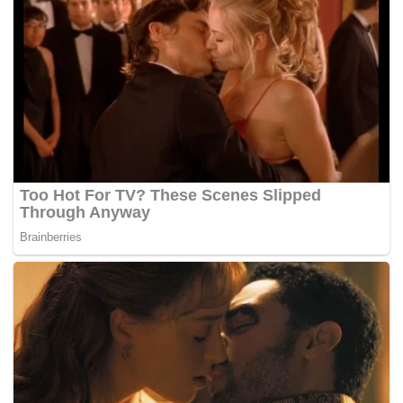
150 siswa Jawa Barat akan mengikuti Pendidikan
Karakter Pancawaluya di Mako TNI Cilandak
Program ini juga mendapat dukungan dari para
orang tua. Salah satunya Ibu Heni yang mengaku
mendukung penuh keikutsertaan anaknya dalam
Pendidikan Karakter Pancawaluya.