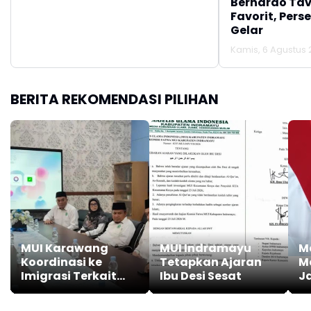
Bernardo Tav
Favorit, Pers
Gelar
Kamis, 6 Agustus 
BERITA REKOMENDASI PILIHAN
MUI Karawang
MUI Indramayu
M
Koordinasi ke
Tetapkan Ajaran
M
Imigrasi Terkait
Ibu Desi Sesat
Ja
Tingginya WNA
D
Masuk Islam
se