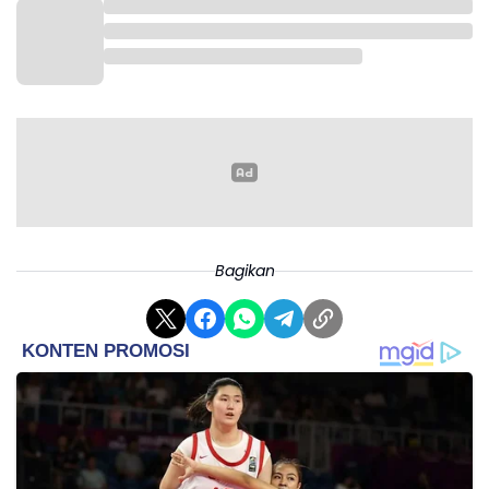
Bagikan
150 siswa Jawa Barat akan mengikuti Pendidikan
Karakter Pancawaluya di Mako TNI Cilandak
“Pulang dari sana harus ada perubahan. Harus lebih
disiplin, tahu mana yang baik dan buruk,” tegasnya,
Selasa kemarin (19/5/2026).
.