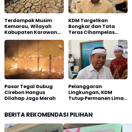
program ini juga diharapkan memberi pengalaman
baru, memperluas relasi antarsiswa Jawa Barat,
serta menjadi bekal bagi generasi muda
Terdampak Musim
KDM Targetkan
Pancawaluya menuju Indonesia Emas 2045.(*)
Kemarau, Wilayah
Bongkar dan Tata
Kabupaten Karawang
Teras Cihampelas
Kekeringan Makin
Beres Oktober 2026
Meluas
Pasar Tegal Gubug
Pelanggaran
Cirebon Hangus
Lingkungan, KDM
Dilahap Jago Merah
Tutup Permanen Lima
Tambang Batu Kapur
di Cipatat
BERITA REKOMENDASI PILIHAN