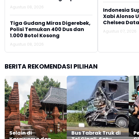
Agustus 08, 2026
Indonesia Su
Xabi Alonso 
Chelsea Data
Tiga Gudang Miras Digerebek,
Polisi Temukan 400 Dus dan
Agustus 07, 2026
1.000 Botol Kosong
Agustus 08, 2026
BERITA REKOMENDASI PILIHAN
Selain di
Bus Tabrak Truk di
P