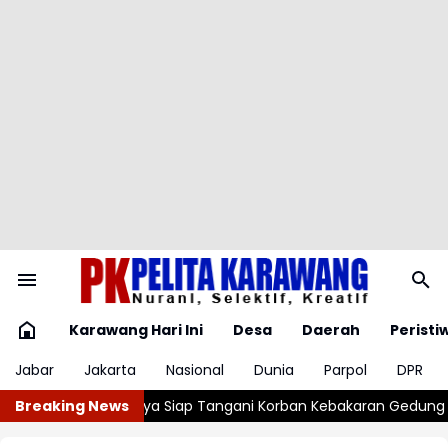
Karawang Hari Ini
Desa
Daerah
Peristi
Jabar
Jakarta
Nasional
Dunia
Parpol
DPR
 Tangani Korban Kebakaran Gedung Bapenda
Breaking News
Tiga Gudang Miras