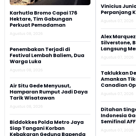
Vinicius Juni
Perpanjang K
Karhutla Bromo Capai 176
Hektare, Tim Gabungan
Agustus 07, 2026
Perkuat Pemadaman
Agustus 08, 2026
Alex Marquez 
Silverstone, 
Langsung M
Penembakan Terjadi di
Festival Lembah Baliem, Dua
Agustus 07, 2026
Warga Luka
Agustus 08, 2026
Taklukkan De
Amankan Tike
Canadian Op
Air Situ Gede Menyusut,
Hamparan Rumput Jadi Daya
Agustus 07, 2026
Tarik Wisatawan
Agustus 08, 2026
Ditahan Sing
Indonesia Gag
Semifinal AFF
Biddokkes Polda Metro Jaya
Siap Tangani Korban
Agustus 07, 2026
Kebakaran Gedung Bapenda