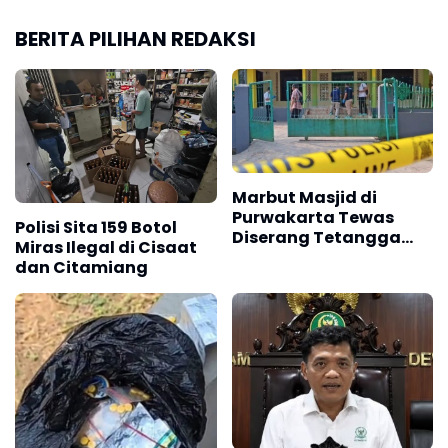
BERITA PILIHAN REDAKSI
Marbut Masjid di
Purwakarta Tewas
Polisi Sita 159 Botol
Diserang Tetangga
Miras Ilegal di Cisaat
Saat Hendak Azan,
dan Citamiang
Polisi Amankan Barang
Bukti Sajam