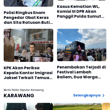
Kasus Kematian WL,
Komisi III DPR Akan
Polisi Ringkus Enam
Panggil Polda Sumut
Pengedar Obat Keras
dan Keluarga Korban
dan Sita Ratusan Butir
Tramadol
Penembakan Terjadi di
KPK Akan Periksa
Festival Lembah
Kepala Kantor Imigrasi
Baliem, Dua Warga
Jaksel Terkait Temuan
Luka
Uang
Berita Pelita Seputar Karawang
KARAWANG
Selengkapnya