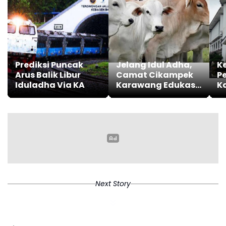
Prediksi Puncak
Jelang Idul Adha,
K
Arus Balik Libur
Camat Cikampek
P
Iduladha Via KA
Karawang Edukasi
K
Pedagang Hewan
Pe
Qurban
A
Next Story