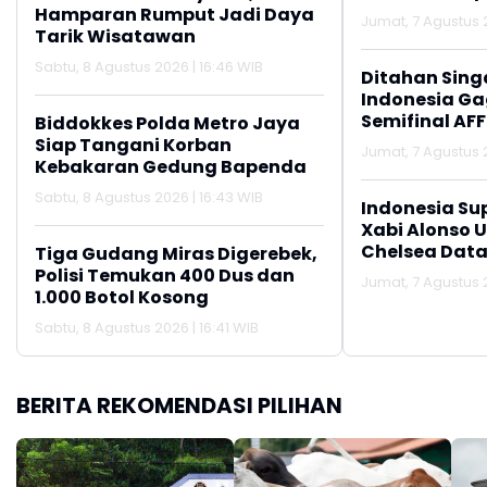
Hamparan Rumput Jadi Daya
Jumat, 7 Agustus 2
Tarik Wisatawan
Sabtu, 8 Agustus 2026 | 16:46 WIB
Ditahan Sing
Indonesia Gag
Semifinal AFF
Biddokkes Polda Metro Jaya
Siap Tangani Korban
Jumat, 7 Agustus 2
Kebakaran Gedung Bapenda
Sabtu, 8 Agustus 2026 | 16:43 WIB
Indonesia Su
Xabi Alonso 
Chelsea Data
Tiga Gudang Miras Digerebek,
Polisi Temukan 400 Dus dan
Jumat, 7 Agustus 2
1.000 Botol Kosong
Sabtu, 8 Agustus 2026 | 16:41 WIB
BERITA REKOMENDASI PILIHAN