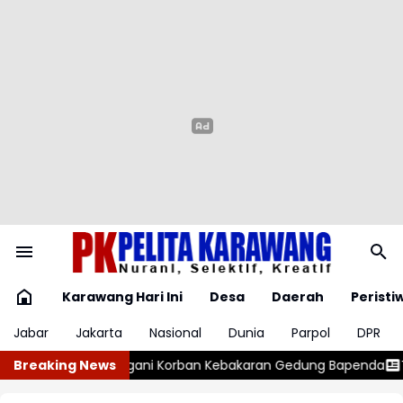
Karawang Hari Ini
Desa
Daerah
Peristi
Jabar
Jakarta
Nasional
Dunia
Parpol
DPR
dung Bapenda
Breaking News
Tiga Gudang Miras Digerebek, Polisi Temukan 400