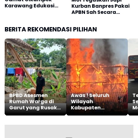
Karawang Edukasi
Kurban Banpres Pakai
Pedagang Hewan
APBN Sah Secara
Qurban
Syariat dan Hukum
BERITA REKOMENDASI PILIHAN
BPBD Asesmen
Awas ! Seluruh
T
Rumah Warga di
Wilayah
Se
Garut yang Rusak
Kabupaten
M
Akibat Gempa
Karawang Masuk
Tr
Kategori Zona
B
Kuning Kebakaran
Berdasarkan