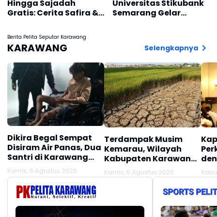
Hingga Sajadah
Universitas Stikubank
Gratis: Cerita Safira &
Semarang Gelar
Enjang Nikmati Malam
Seminar dan Baksos di
Zikir Kebangsaan
Desa Pranten,
Berita Pelita Seputar Karawang
Purwodadi
KARAWANG
Selengkapnya
Dikira Begal Sempat
Terdampak Musim
Kap
Disiram Air Panas, Dua
Kemarau, Wilayah
Per
Santri di Karawang
Kabupaten Karawang
den
Terluka Akibat Aksi
Kekeringan Makin
Mel
Kamis, 6 Agustus 2026
Kamis, 6 Agustus 2026
Rabu
Oknum Linmas
Meluas
Ber