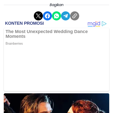
Lebih lanjut disampaikan, sesuai tujuan utama ibadah
Bagikan
kurban, besar niat dan keinginan pemerintah daerah
agar amanah berharga ini segera disalurkan dan
sampai tepat ke tangan mereka yang paling berhak
dan membutuhkan. Rencananya, pembagian daging
kurban dari sapi istimewa tersebut akan
disebarluaskan dan difokuskan menjangkau wilayah
Kecamatan Cilamaya dan Kecamatan Tempuran (*)