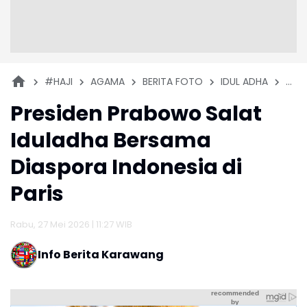
#HAJI
AGAMA
BERITA FOTO
IDUL ADHA
NAS
Presiden Prabowo Salat
Iduladha Bersama
Diaspora Indonesia di
Paris
Rabu, 27 Mei 2026 | 11:27 WIB
Info Berita Karawang