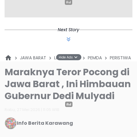
Penyusunan RISPK
Next Story
JAWA BARAT
LINGKUNGAN
PEMDA
PERISTIWA
Hide Ads
Maraknya Teror Pocong di
Jawa Barat , Ini Himbauan
Gubernur Dedi Mulyadi
Rabu, 27 Mei 2026 | 11:05 WIB
Info Berita Karawang