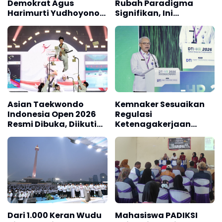
Demokrat Agus
Rubah Paradigma
Harimurti Yudhoyono
Signifikan, Ini
(AHY)
Komentar DPR Rieke
Dyah Pitaloka
Asian Taekwondo
Kemnaker Sesuaikan
Indonesia Open 2026
Regulasi
Resmi Dibuka, Diikuti
Ketenagakerjaan
531 Atlet dari 36
Hadapi Dinamika
Negara
Dunia Kerja
Dari 1.000 Keran Wudu
Mahasiswa PADIKSI