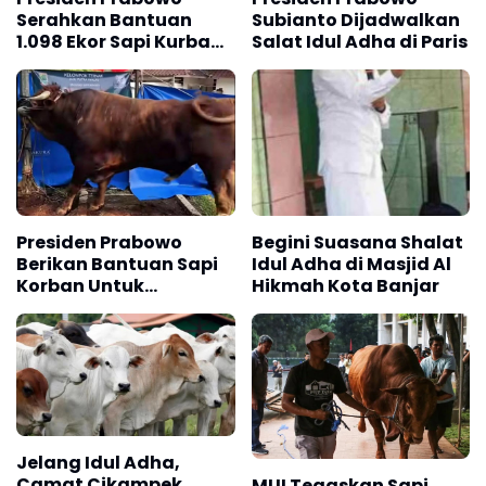
Serahkan Bantuan
Subianto Dijadwalkan
1.098 Ekor Sapi Kurban
Salat Idul Adha di Paris
Idul Adha 1447 Hijriah
Presiden Prabowo
Begini Suasana Shalat
Berikan Bantuan Sapi
Idul Adha di Masjid Al
Korban Untuk
Hikmah Kota Banjar
Karawang Seberat 1,2
Ton
Jelang Idul Adha,
Camat Cikampek
MUI Tegaskan Sapi