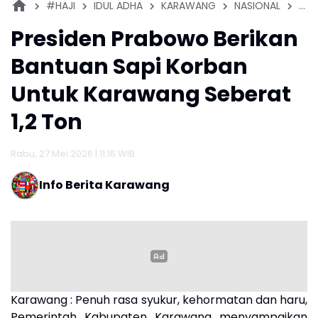
#HAJI
IDUL ADHA
KARAWANG
NASIONAL
PE
Presiden Prabowo Berikan
Bantuan Sapi Korban
Untuk Karawang Seberat
1,2 Ton
Rabu, 27 Mei 2026 | 11:16 WIB
Info Berita Karawang
Karawang : Penuh rasa syukur, kehormatan dan haru,
Pemerintah Kabupaten Karawang menyampaikan