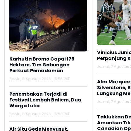
Vinicius Juni
Perpanjang K
Karhutla Bromo Capai 176
Hektare, Tim Gabungan
Jumat, 7 Agustus 2
Perkuat Pemadaman
Sabtu, 8 Agustus 2026 | 16:56 WIB
Alex Marquez 
Silverstone, 
Langsung M
Penembakan Terjadi di
Festival Lembah Baliem, Dua
Jumat, 7 Agustus 2
Warga Luka
Sabtu, 8 Agustus 2026 | 16:53 WIB
Taklukkan De
Amankan Tike
Canadian Op
Air Situ Gede Menyusut,