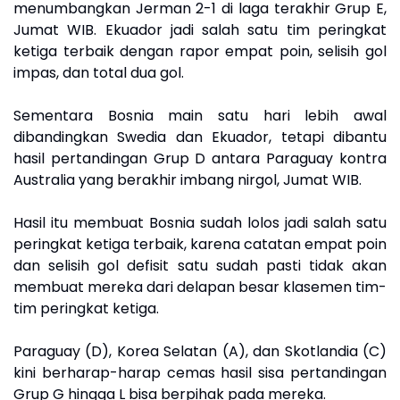
menumbangkan Jerman 2-1 di laga terakhir Grup E,
Jumat WIB. Ekuador jadi salah satu tim peringkat
ketiga terbaik dengan rapor empat poin, selisih gol
impas, dan total dua gol.
Sementara Bosnia main satu hari lebih awal
dibandingkan Swedia dan Ekuador, tetapi dibantu
hasil pertandingan Grup D antara Paraguay kontra
Australia yang berakhir imbang nirgol, Jumat WIB.
Hasil itu membuat Bosnia sudah lolos jadi salah satu
peringkat ketiga terbaik, karena catatan empat poin
dan selisih gol defisit satu sudah pasti tidak akan
membuat mereka dari delapan besar klasemen tim-
tim peringkat ketiga.
Paraguay (D), Korea Selatan (A), dan Skotlandia (C)
kini berharap-harap cemas hasil sisa pertandingan
Grup G hingga L bisa berpihak pada mereka.