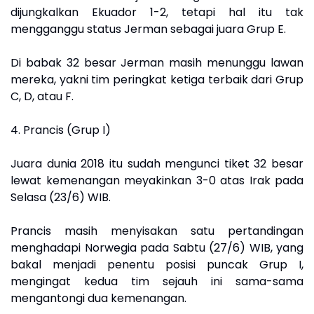
dijungkalkan Ekuador 1-2, tetapi hal itu tak
mengganggu status Jerman sebagai juara Grup E.
Di babak 32 besar Jerman masih menunggu lawan
mereka, yakni tim peringkat ketiga terbaik dari Grup
C, D, atau F.
4. Prancis (Grup I)
Juara dunia 2018 itu sudah mengunci tiket 32 besar
lewat kemenangan meyakinkan 3-0 atas Irak pada
Selasa (23/6) WIB.
Prancis masih menyisakan satu pertandingan
menghadapi Norwegia pada Sabtu (27/6) WIB, yang
bakal menjadi penentu posisi puncak Grup I,
mengingat kedua tim sejauh ini sama-sama
mengantongi dua kemenangan.