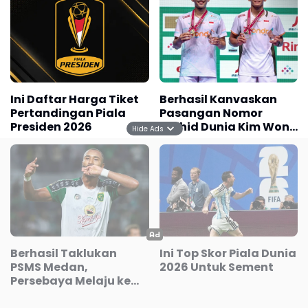
Ini Daftar Harga Tiket
Berhasil Kanvaskan
Pertandingan Piala
Pasangan Nomor
Presiden 2026
Wahid Dunia Kim Won
Hide Ads
Ho/Seo Seung Jae,
Ganda Putra Indonesia
Fajar/Fikri Juara
Japan Open 2026
Berhasil Taklukan
Ini Top Skor Piala Dunia
PSMS Medan,
2026 Untuk Sement
Persebaya Melaju ke
Semifinal Piala