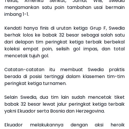
Texas, Amerika Serikat, Jumat WIB, Swedia
mengamankan satu poin tambahan usai bermain
imbang 1-1.
Kendati hanya finis di urutan ketiga Grup F, Swedia
berhak lolos ke babak 32 besar sebagai salah satu
dari delapan tim peringkat ketiga terbaik berbekal
koleksi empat poin, selisih gol impas, dan total
mencetak tujuh gol.
Catatan-catatan itu membuat Swedia praktis
berada di posisi tertinggi dalam klasemen tim-tim
peringkat ketiga turnamen.
Selain Swedia, dua tim lain sudah mencetak tiket
babak 32 besar lewat jalur peringkat ketiga terbaik
yakni Ekuador serta Bosnia dan Herzegovina.
Ekuador melakukannya dengan aksi heroik