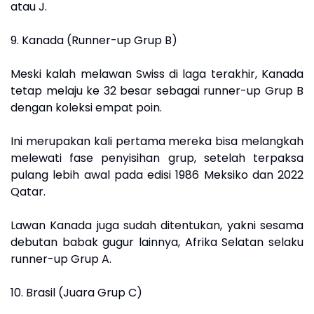
atau J.
9. Kanada (Runner-up Grup B)
Meski kalah melawan Swiss di laga terakhir, Kanada
tetap melaju ke 32 besar sebagai runner-up Grup B
dengan koleksi empat poin.
Ini merupakan kali pertama mereka bisa melangkah
melewati fase penyisihan grup, setelah terpaksa
pulang lebih awal pada edisi 1986 Meksiko dan 2022
Qatar.
Lawan Kanada juga sudah ditentukan, yakni sesama
debutan babak gugur lainnya, Afrika Selatan selaku
runner-up Grup A.
10. Brasil (Juara Grup C)