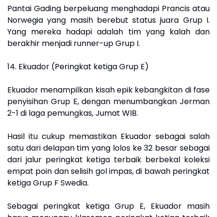
Pantai Gading berpeluang menghadapi Prancis atau
Norwegia yang masih berebut status juara Grup I.
Yang mereka hadapi adalah tim yang kalah dan
berakhir menjadi runner-up Grup I.
14. Ekuador (Peringkat ketiga Grup E)
Ekuador menampilkan kisah epik kebangkitan di fase
penyisihan Grup E, dengan menumbangkan Jerman
2-1 di laga pemungkas, Jumat WIB.
Hasil itu cukup memastikan Ekuador sebagai salah
satu dari delapan tim yang lolos ke 32 besar sebagai
dari jalur peringkat ketiga terbaik berbekal koleksi
empat poin dan selisih gol impas, di bawah peringkat
ketiga Grup F Swedia.
Sebagai peringkat ketiga Grup E, Ekuador masih