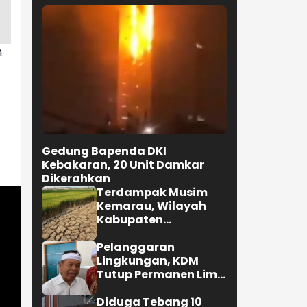
n
Gedung Bapenda DKI
Kebakaran, 20 Unit Damkar
Dikerahkan
Terdampak Musim
Kemarau, Wilayah
Kabupaten
Karawang
Kekeringan Makin
Pelanggaran
Meluas
Lingkungan, KDM
Tutup Permanen Lima
Tambang Batu Kapur
di Cipatat
Diduga Tebang 10