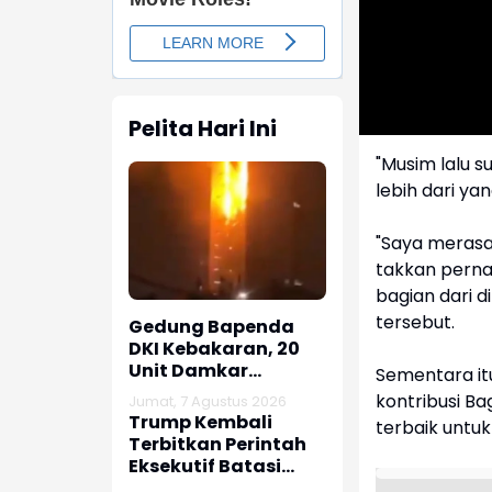
Pelita Hari Ini
"Musim lalu su
lebih dari yan
"Saya merasa
takkan perna
bagian dari di
tersebut.
Gedung Bapenda
DKI Kebakaran, 20
Unit Damkar
Sementara it
Dikerahkan
kontribusi B
Jumat, 7 Agustus 2026
Trump Kembali
terbaik untu
Terbitkan Perintah
Eksekutif Batasi
Kewarganegaraan