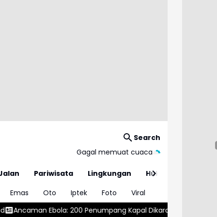
Search
Gagal memuat cuaca
Jalan
Pariwisata
Lingkungan
Hukum
Emas
Oto
Iptek
Foto
Viral
 200 Penumpang Kapal Dikarantina
Isu Penolakan LGBT, Ini