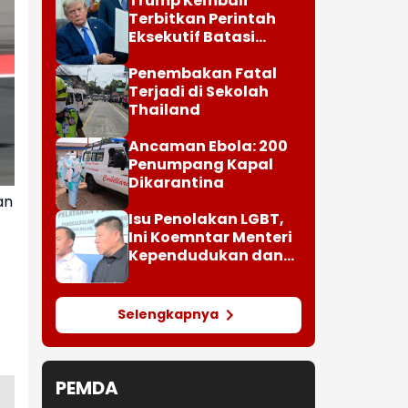
Trump Kembali
Terbitkan Perintah
Eksekutif Batasi
Kewarganegaraan AS
Penembakan Fatal
Terjadi di Sekolah
Thailand
Ancaman Ebola: 200
Penumpang Kapal
Dikarantina
an
Isu Penolakan LGBT,
Ini Koemntar Menteri
Kependudukan dan
Pembangunan
Keluarga
Selengkapnya
PEMDA