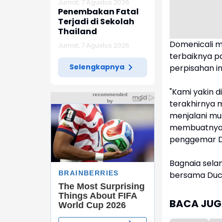
Jumat, 7 Agustus 2026
AS
Penembakan Fatal
Terjadi di Sekolah
Thailand
Domenicali 
Jumat, 7 Agustus 2026
terbaiknya p
Selengkapnya
perpisahan in
"Kami yakin d
terakhirnya
menjalani mu
membuatnya m
penggemar Duc
Bagnaia sela
bersama Duca
BACA JUGA