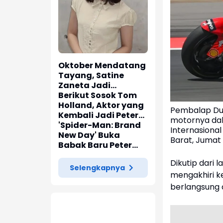
Oktober Mendatang
Tayang, Satine
Zaneta Jadi
Pemeran Utama Film
Berikut Sosok Tom
Siti Si Vampir
Holland, Aktor yang
Pembalap Du
Kembali Jadi Peter
motornya dala
Parker di 'Spider-
'Spider-Man: Brand
Internasiona
Man: Brand New Day'
New Day' Buka
Barat, Jumat 
Babak Baru Peter
Parker di Marvel
Dikutip dari 
Cinematic Universe
Selengkapnya
mengakhiri k
berlangsung 