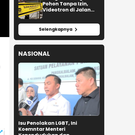
Pohon Tanpa Izin,
Videotron di Jalan
R.E. Martadinata
Bandung Disegel
Selengkapnya
NASIONAL
u
Isu Penolakan LGBT, Ini
Koemntar Menteri