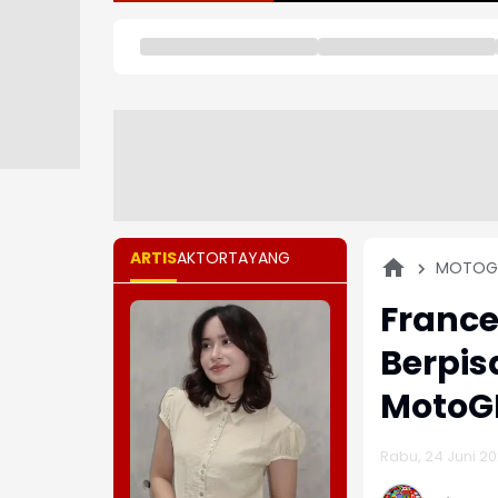
ARTIS
AKTOR
TAYANG
MOTOG
Franc
Berpis
MotoG
Rabu, 24 Juni 20