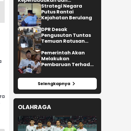
Kependudukan dan
Pembangunan Keluarga
Strategi Negara
Putus Rantai
Kejahatan Berulang
DPR Desak
Pengusutan Tuntas
Temuan Ratusan
Senjata di Sekolah
Pemerintah Akan
Melakukan
a
Pembaruan Terhadap
Buku Ajar Nasional
Selengkapnya
ra
)
OLAHRAGA