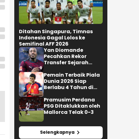
Ditahan Singapura, Timnas
Indonesia Gagal Lolos ke
Semifinal AFF 2026
Yan Diomande
Pecahkan Rekor
Transfer Sejarah
Sepak Bola Eropa
Pemain Terbaik Piala
Dunia 2026 Siap
Berlabu 4 Tahun di
Barcelona
Pramusim Perdana
PSG Ditaklukkan oleh
Mallorca Telak 0-3
Selengkapnya