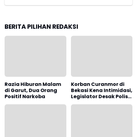
BERITA PILIHAN REDAKSI
Razia Hiburan Malam
Korban Curanmor di
di Garut, Dua Orang
Bekasi Kena Intimidasi,
Positif Narkoba
Legislator Desak Polisi
Bongkar Dugaan
Sindikat