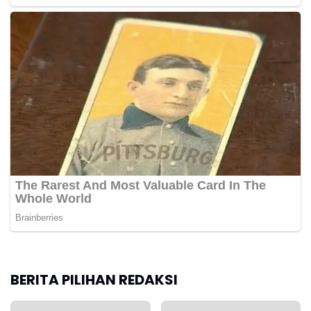
Harga Pupuk Turun 20 Persen, Petani Rasakan
Kenaikan Keuntungan
Penurunan harga pupuk bersubsidi menjadi salah
satu kebijakan yang kini diakui langsung manfaatnya
oleh petani di berbagai daerah, mulai dari Aceh
hingga Kalimantan. Kebijakan tersebut dinilai
membantu meningkatkan keuntungan usaha tani
sekaligus memperkuat kesejahteraan petani.(*)
BERITA PILIHAN REDAKSI