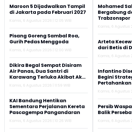
Maroon 5 Dijadwalkan Tampil
Mohamed Sal
di Jakarta pada Februari 2027
Bergabung d
Trabzonspor
Kamis, 6 Agustus 2026 | 12:05 WIB
Kamis, 6 Agustus 
Pisang Goreng Sambal Roa,
Gurih Pedas Menggoda
Arteta Kecew
dari Betis di 
Kamis, 6 Agustus 2026 | 12:00 WIB
Kamis, 6 Agustus 2
Dikira Begal Sempat Disiram
Air Panas, Dua Santri di
Infantino Dis
Karawang Terluka Akibat Aksi
Begini Strate
Oknum Linmas
Pertahankan
Kamis, 6 Agustus 2026 | 11:59 WIB
Kamis, 6 Agustus 
KAI Bandung Hentikan
Sementara Perjalanan Kereta
Persib Wasp
Pascagempa Pangandaran
Balik Perseb
Kamis, 6 Agustus 2026 | 10:26 WIB
Kamis, 6 Agustus 