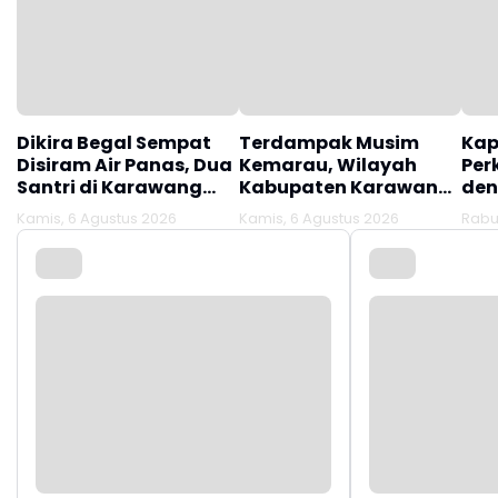
Dikira Begal Sempat
Terdampak Musim
Kap
Disiram Air Panas, Dua
Kemarau, Wilayah
Per
Santri di Karawang
Kabupaten Karawang
den
Terluka Akibat Aksi
Kekeringan Makin
Mel
Kamis, 6 Agustus 2026
Kamis, 6 Agustus 2026
Rabu
Oknum Linmas
Meluas
Ber