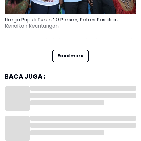
Harga Pupuk Turun 20 Persen, Petani Rasakan
Kenaikan Keuntungan
Sejumlah petani dari berbagai wilayah mengaku
merasakan langsung manfaat penurunan harga
pupuk tersebut saat menghadiri Pekan Nasional
Read more
(PENAS) Petani dan Nelayan XVII Tahun 2026 di
Gorontalo.
BACA JUGA :
Yogi, petani padi dan sawit asal Aceh, menilai
kebijakan itu menjadi salah satu langkah yang paling
dirasakan manfaatnya oleh petani.
"Terkait masalah pupuk, ini sangat luar biasa. Baru
kali ini pemerintahan sekarang harga pupuk bisa
turun 20 persen. Biasanya harga pupuk Urea bisa
Rp150 ribu per sak, hari ini sudah sekitar Rp90 ribu.