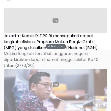
Jakarta : Komisi IX DPR RI menyepakati empat
langkah efisiensi Program Makan Bergizi Gratis
Hide Ads
(MBG) yang diusulkan Badan Gizi Nasional (BGN).
Melalui langkah tersebut, anggaran negara
diperkirakan dapat dihemat hingga sekitar Rp40
triliun.(27/6/26).