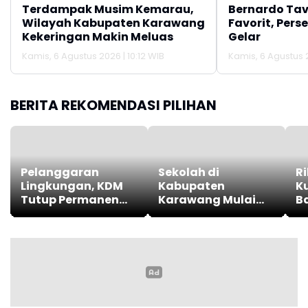
Terdampak Musim Kemarau,
Bernardo Tav
Wilayah Kabupaten Karawang
Favorit, Pers
Kekeringan Makin Meluas
Gelar
Kamis, 6 Agustus 2026 | 10:12 WIB
Kamis, 6 Agustus 
BERITA REKOMENDASI PILIHAN
Pelanggaran
Sekolah di
R
Lingkungan, KDM
Kabupaten
K
Tutup Permanen
Karawang Mulai
Ba
Lima Tambang
Bagikan Modul
Batu Kapur di
Gratis
Cipatat