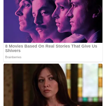
produksi pertaniannya. Namun, ia berharap distribusi
pupuk bersubsidi semakin luas hingga tingkat desa
agar petani tidak lagi menanggung biaya
transportasi yang tinggi.
Selain dirasakan langsung oleh petani, dampak
kebijakan tersebut juga tercermin pada sejumlah
indikator kesejahteraan. Badan Pusat Statistik (BPS)
mencatat Nilai Tukar Petani (NTP) nasional pada Mei
2026 mencapai 127,73 atau naik 1,99 persen
dibandingkan bulan sebelumnya. Adapun Nilai Tukar
Usaha Pertanian (NTUP) tercatat sebesar 132,84
atau meningkat 1,95 persen.
Pada puncak PENAS XVII di Gorontalo, Rabu
(24/6/2026), Presiden Prabowo Subianto
menegaskan pentingnya meningkatkan
kesejahteraan petani sebagai produsen pangan
nasional.