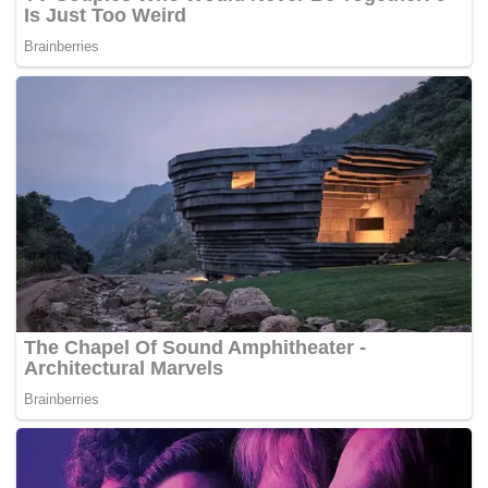
"Seumur hidup saya dari kecil sampai besar, mulai
bapak saya sampai hari ini, inilah sejarah. Pupuk itu
harganya turun, bukan naik. Sementara harga gabah
naik, harga jagung juga naik, dan BULOG menyerap
hasil panen dengan baik," ujarnya.
Menurut Nurkholis, turunnya harga pupuk yang diikuti
membaiknya harga komoditas pertanian memberi
dampak nyata terhadap kondisi ekonomi petani.
"Berasa sekali. Petani-petani di Berau sekarang rata-
rata sudah punya mobil sendiri. Saya juga sudah
punya. Alhamdulillah. Ini menunjukkan petani
semakin sejahtera," katanya.
Manfaat serupa dirasakan Anandi Sari, petani asal
Kabupaten Serang, Banten. Ia mengaku penurunan
harga pupuk berdampak positif terhadap hasil