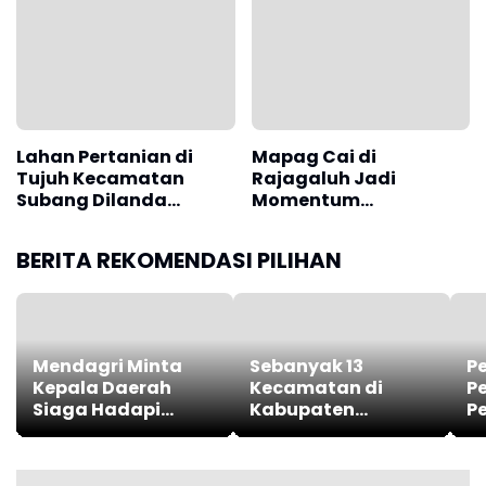
Kekeringan
Lahan Pertanian di
Mapag Cai di
Tujuh Kecamatan
Rajagaluh Jadi
Subang Dilanda
Momentum
Kekeringan
Pelestarian Budaya
BERITA REKOMENDASI PILIHAN
Mendagri Minta
Sebanyak 13
P
Kepala Daerah
Kecamatan di
P
Siaga Hadapi
Kabupaten
P
Dampak El Nino
Karawang
B
Juli-Oktober 2026
Kesulitan Air Untuk
Pe
Pertanian, Ini
P