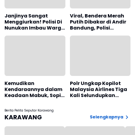
Janjinya Sangat
Viral, Bendera Merah
Menggiurkan! Polisi Di
Putih Dibakar di Andir
Nunukan Imbau Warga
Bandung, Polisi
Waspada Investasi
Lakukan Penyelidikan
Bodong
Kemudikan
Polr Ungkap Kopilot
Kendaraannya dalam
Malaysia Airlines Tiga
Keadaan Mabuk, Sopir
Kali Selundupkan
Angkot Diamankan
Narkoba ke Indonesia
Polisi
Berita Pelita Seputar Karawang
KARAWANG
Selengkapnya