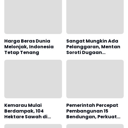
Harga Beras Dunia
Sangat Mungkin Ada
Melonjak, Indonesia
Pelanggaran, Mentan
Tetap Tenang
Soroti Dugaan
Keuntungan Tak Wajar
Perusahaan
Penggilingan Beras
Kemarau Mulai
Pemerintah Percepat
Berdampak, 104
Pembangunan 15
Hektare Sawah di
Bendungan, Perkuat
Garut Terdampak
Irigasi Pertanian