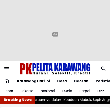
Karawang Hari Ini
Desa
Daerah
Peristi
Jabar
Jakarta
Nasional
Dunia
Parpol
DPR
am Keadaan Mabuk, Sopir Angkot Diamankan Polisi
Breaking News
Mohamed 