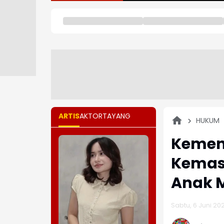
ARTIS
AKTOR
TAYANG
HUKUM
Kemen
Kemas
Anak 
Sabtu, 6 Juni 202