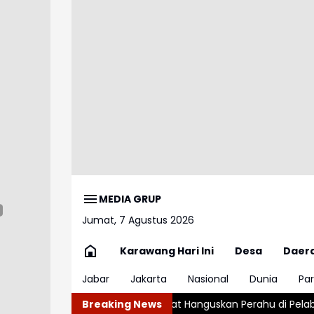
MEDIA GRUP
Jumat, 7 Agustus 2026
Karawang Hari Ini
Desa
Daer
Jabar
Jakarta
Nasional
Dunia
Par
bakaran Hebat Hanguskan Perahu di Pelabuhan Karangsong In
Breaking News