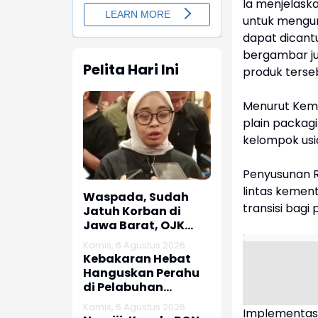
Ia menjelas
untuk mengur
dapat dicant
bergambar ju
Pelita Hari Ini
produk terse
Menurut Keme
plain packag
kelompok usi
Penyusunan RP
lintas kemen
Waspada, Sudah
transisi bagi
Jatuh Korban di
Jawa Barat, OJK
dan Polisi Ungkap
Kamis, 6 Agustus 2026
Dugaan Penipuan
Kebakaran Hebat
Modus Titip Limit
Hanguskan Perahu
Paylater
di Pelabuhan
Karangsong
Kamis, 6 Agustus 2026
Implementasi
Indramayu