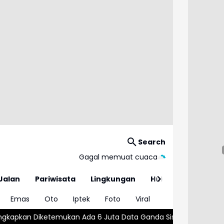
Search
Gagal memuat cuaca
Jalan
Pariwisata
Lingkungan
Hukum
Emas
Oto
Iptek
Foto
Viral
an Ada 6 Juta Data Ganda Siswa Penerima MBG
Wajar atau Bah