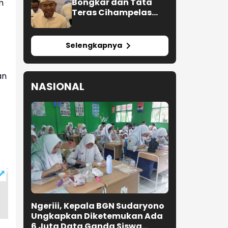
Bongkar dan Tata
m
Teras Cihampelas
Beres Oktober 2026
Selengkapnya
an
NASIONAL
Ngeriii, Kepala BGN Sudaryono
Ungkapkan Diketemukan Ada
6 Juta Data Ganda Siswa