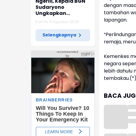
Ngeriii, Kepala BGN
dengan masa 
Sudaryono
tambahan wak
Ungkapkan
Diketemukan Ada 6
lapangan.
Kamis, 6 Agustus 2026
Juta Data Ganda
Siswa Penerima MBG
“Perlindunga
Selengkapnya
remaja, merup
Kemenkes men
negara sepert
lebih dahulu
tembakau.(*
BACA JUGA