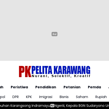
ah
Peristiwa
Pendidikan
Petanian
Pemda
pol
DPR
KPK
Imigrasi
Bisnis
Saham
Rupiah
dramayu
Ngeriii, Kepala BGN Sudaryono Ungkapkan Diketemuk