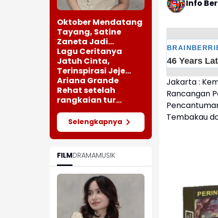
Info Be
Oktober Mendatang
Tayang, Satine
Zaneta Jadi
Pemeran Utama Film
Lagu Ceritanya
Siti Si Vampir
Jatuh Cinta,
Terinspirasi Jeje
saat Bertemu
Ariana Grande
Jakarta : K
Perempuan Cantik
Rehat setelah
Rancangan Pe
rangkaian tur
Pencantuman 
"Eternal Sunshine"
Tembakau dan
Selengkapnya
FILM
DRAMA
MUSIK