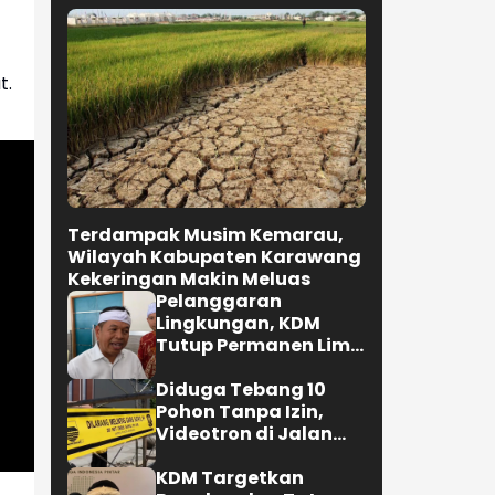
t.
Terdampak Musim Kemarau,
Wilayah Kabupaten Karawang
Kekeringan Makin Meluas
Pelanggaran
Lingkungan, KDM
Tutup Permanen Lima
Tambang Batu Kapur
di Cipatat
Diduga Tebang 10
Pohon Tanpa Izin,
Videotron di Jalan
R.E. Martadinata
Bandung Disegel
KDM Targetkan