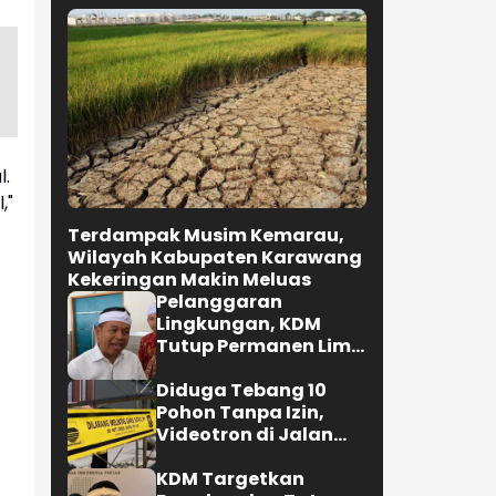
l.
,"
Terdampak Musim Kemarau,
Wilayah Kabupaten Karawang
Kekeringan Makin Meluas
Pelanggaran
Lingkungan, KDM
Tutup Permanen Lima
Tambang Batu Kapur
di Cipatat
Diduga Tebang 10
Pohon Tanpa Izin,
Videotron di Jalan
R.E. Martadinata
Bandung Disegel
KDM Targetkan