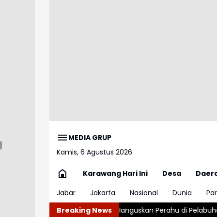
MEDIA GRUP
Kamis, 6 Agustus 2026
Karawang Hari Ini
Desa
Daer
Jabar
Jakarta
Nasional
Dunia
Par
karan Hebat Hanguskan Perahu di Pelabuhan Karangsong Indra
Breaking News