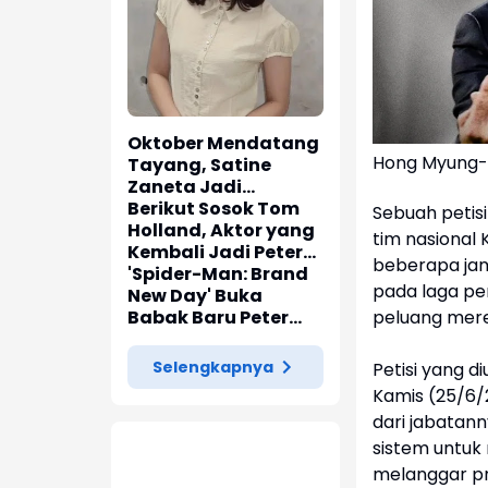
Oktober Mendatang
Hong Myung-b
Tayang, Satine
Zaneta Jadi
Pemeran Utama Film
Berikut Sosok Tom
Sebuah petis
Siti Si Vampir
Holland, Aktor yang
tim nasional
Kembali Jadi Peter
beberapa jam 
Parker di 'Spider-
'Spider-Man: Brand
pada laga pe
Man: Brand New Day'
New Day' Buka
peluang mere
Babak Baru Peter
Parker di Marvel
Cinematic Universe
Selengkapnya
Petisi yang di
Kamis (25/6/
dari jabatann
sistem untuk
melanggar pr