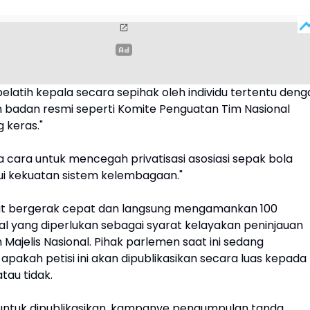
elatih kepala secara sepihak oleh individu tertentu deng
badan resmi seperti Komite Penguatan Tim Nasional
g keras."
 cara untuk mencegah privatisasi asosiasi sepak bola
ui kekuatan sistem kelembagaan."
but bergerak cepat dan langsung mengamankan 100
l yang diperlukan sebagai syarat kelayakan peninjauan
Majelis Nasional. Pihak parlemen saat ini sedang
pakah petisi ini akan dipublikasikan secara luas kepada
tau tidak.
ui untuk dipublikasikan, kampanye pengumpulan tanda