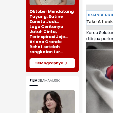
Oktober Mendatang
Tayang, Satine
Zaneta Jadi
Pemeran Utama Film
Lagu Ceritanya
Siti Si Vampir
Jatuh Cinta,
Korea Selatan
Terinspirasi Jeje
ditinjau parl
saat Bertemu
Ariana Grande
Perempuan Cantik
Rehat setelah
rangkaian tur
"Eternal Sunshine"
Selengkapnya
FILM
DRAMA
MUSIK