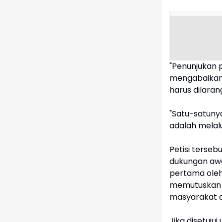
"Penunjukan p
mengabaikan 
harus dilaran
"Satu-satunya
adalah melal
Petisi terse
dukungan awa
pertama oleh 
memutuskan a
masyarakat a
Jika disetuj