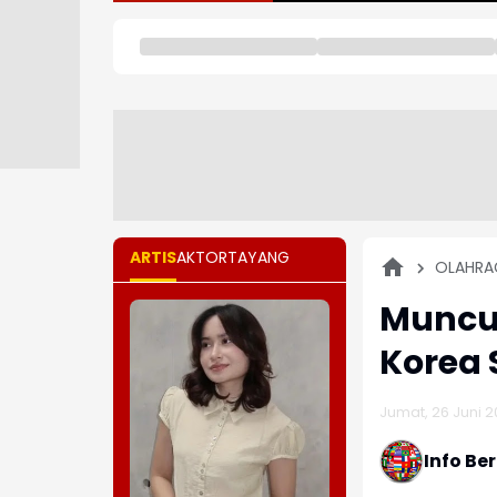
ARTIS
AKTOR
TAYANG
OLAHRA
Muncul
Korea
Jumat, 26 Juni 2
Info Be