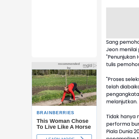
Sang pemohon
Jeon menilai
"Penunjukan H
tulis pemohon
"Proses selek
telah diabaik
pengangkatan
melanjutkan.
Tidak hanya m
performa bur
Piala Dunia 
penampilan ti