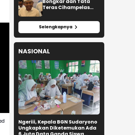
Bongkar dan Tata
Teras Cihampelas
Beres Oktober 2026
Selengkapnya
NASIONAL
ad
Ngeriii, Kepala BGN Sudaryono
Ungkapkan Diketemukan Ada
6 Juta Data Ganda Siswa