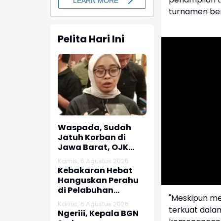
turnamen ber
Pelita Hari Ini
Waspada, Sudah
Jatuh Korban di
Jawa Barat, OJK
dan Polisi Ungkap
Kamis, 6 Agustus 2026
Dugaan Penipuan
Kebakaran Hebat
Modus Titip Limit
Hanguskan Perahu
Paylater
di Pelabuhan
"Meskipun me
Karangsong
Kamis, 6 Agustus 2026
Indramayu
terkuat dalam
Ngeriii, Kepala BGN