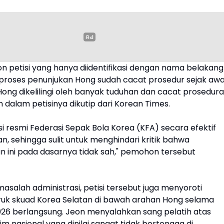
 petisi yang hanya diidentifikasi dengan nama belakang
 proses penunjukan Hong sudah cacat prosedur sejak awa
ong dikelilingi oleh banyak tuduhan dan cacat prosedural
 dalam petisinya dikutip dari Korean Times.
si resmi Federasi Sepak Bola Korea (KFA) secara efektif
an, sehingga sulit untuk menghindari kritik bahwa
 ini pada dasarnya tidak sah," pemohon tersebut
asalah administrasi, petisi tersebut juga menyoroti
uk skuad Korea Selatan di bawah arahan Hong selama
2026 berlangsung. Jeon menyalahkan sang pelatih atas
m nasional yang dinilai sangat tidak bertenaga di