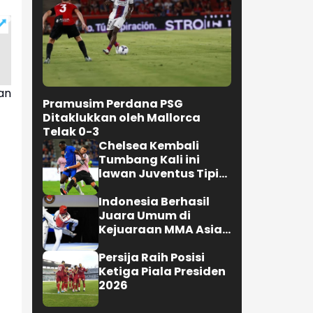
an
Pramusim Perdana PSG
Ditaklukkan oleh Mallorca
Telak 0-3
Chelsea Kembali
Tumbang Kali ini
lawan Juventus Tipis
0-1
Indonesia Berhasil
Juara Umum di
Kejuaraan MMA Asian
Championship 2026
Persija Raih Posisi
Ketiga Piala Presiden
2026