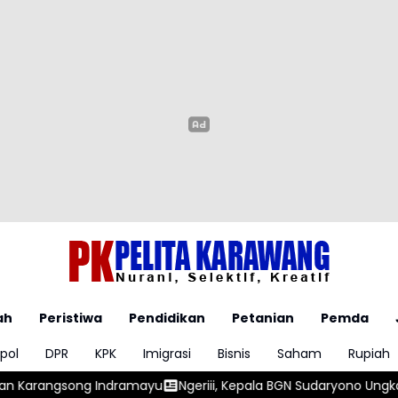
ah
Peristiwa
Pendidikan
Petanian
Pemda
pol
DPR
KPK
Imigrasi
Bisnis
Saham
Rupiah
mayu
Ngeriii, Kepala BGN Sudaryono Ungkapkan Diketemukan 