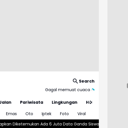
Search
Gagal memuat cuaca
Jalan
Pariwisata
Lingkungan
Hukum
Emas
Oto
Iptek
Foto
Viral
Ada 6 Juta Data Ganda Siswa Penerima MBG
Wajar atau Bahaya