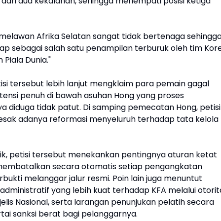
an dua kekalahan, sehingga menempati posisi ketiga
melawan Afrika Selatan sangat tidak bertenaga sehingg
ap sebagai salah satu penampilan terburuk oleh tim Kor
 Piala Dunia."
si tersebut lebih lanjut mengklaim para pemain gagal
ensi penuh di bawah asuhan Hong yang proses
a diduga tidak patut. Di samping pemecatan Hong, petisi
desak adanya reformasi menyeluruh terhadap tata kelola
ik, petisi tersebut menekankan pentingnya aturan ketat
membatalkan secara otomatis setiap pengangkatan
terbukti melanggar jalur resmi. Poin lain juga menuntut
ministratif yang lebih kuat terhadap KFA melalui otorit
lis Nasional, serta larangan penunjukan pelatih secara
rtai sanksi berat bagi pelanggarnya.