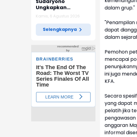
kemenangan d
Sudaryono
Ungkapkan
dalam grup."
Diketemukan Ada 6
Kamis, 6 Agustus 2026
Juta Data Ganda
"Penampilan 
Siswa Penerima MBG
Selengkapnya
dapat diangg
dalam sejarah
Pemohon peti
mencapai pot
penunjukanny
ini juga men
KFA.
Secara spesif
yang dapat 
pelatih jika 
pengawasan ad
anggaran Maje
informal dise