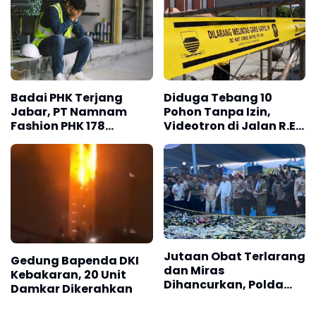
Badai PHK Terjang
Diduga Tebang 10
Jabar, PT Namnam
Pohon Tanpa Izin,
Fashion PHK 178
Videotron di Jalan R.E.
Karyawan
Martadinata Bandung
Disegel
Jutaan Obat Terlarang
Gedung Bapenda DKI
dan Miras
Kebakaran, 20 Unit
Dihancurkan, Polda
Damkar Dikerahkan
Jabar Tangkap 1.245
Tersangka