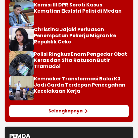
Komisi III DPR Soroti Kasus
Kematian Eks Istri Polisi di Medan
Christina Jajaki Perluasan
Penempatan Pekerja Migran ke
Republik Ceko
Polisi Ringkus Enam Pengedar Obat
Keras dan Sita Ratusan Butir
Tramadol
Kemnaker Transformasi Balai K3
Jadi Garda Terdepan Pencegahan
Kecelakaan Kerja
Selengkapnya
PEMDA