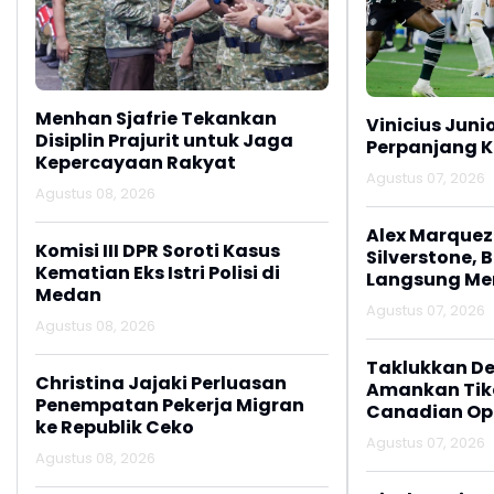
Menhan Sjafrie Tekankan
Vinicius Juni
Disiplin Prajurit untuk Jaga
Perpanjang K
Kepercayaan Rakyat
Agustus 07, 2026
Agustus 08, 2026
Alex Marquez 
Komisi III DPR Soroti Kasus
Silverstone, 
Kematian Eks Istri Polisi di
Langsung M
Medan
Agustus 07, 2026
Agustus 08, 2026
Taklukkan De
Christina Jajaki Perluasan
Amankan Tike
Penempatan Pekerja Migran
Canadian Op
ke Republik Ceko
Agustus 07, 2026
Agustus 08, 2026