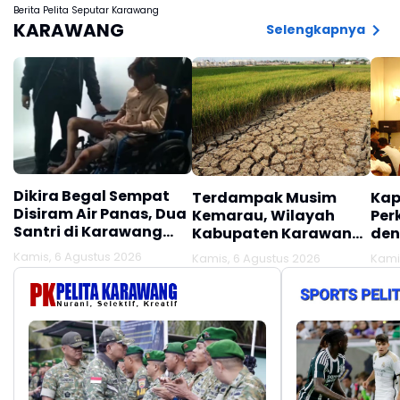
Berita Pelita Seputar Karawang
KARAWANG
Selengkapnya
Dikira Begal Sempat
Terdampak Musim
Kap
Disiram Air Panas, Dua
Kemarau, Wilayah
Per
Santri di Karawang
Kabupaten Karawang
den
Terluka Akibat Aksi
Kekeringan Makin
Mel
Kamis, 6 Agustus 2026
Kamis, 6 Agustus 2026
Kami
Oknum Linmas
Meluas
Ber