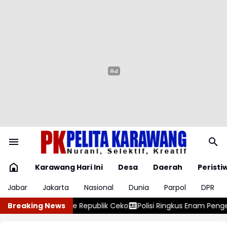
Karawang Hari Ini
Desa
Daerah
Peristi
Jabar
Jakarta
Nasional
Dunia
Parpol
DPR
lik Ceko
Breaking News
Polisi Ringkus Enam Pengedar Obat Keras dan Sita Rat