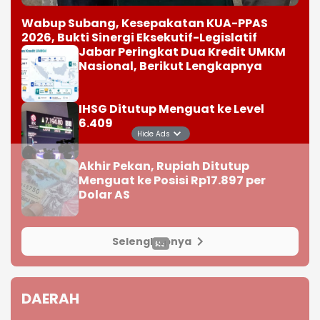
Wabup Subang, Kesepakatan KUA-PPAS
2026, Bukti Sinergi Eksekutif-Legislatif
Jabar Peringkat Dua Kredit UMKM
Nasional, Berikut Lengkapnya
IHSG Ditutup Menguat ke Level
6.409
Hide Ads
Akhir Pekan, Rupiah Ditutup
Menguat ke Posisi Rp17.897 per
Dolar AS
Selengkapnya
DAERAH